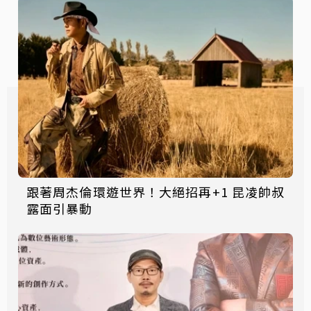
跟著周杰倫環遊世界！大絕招再+1 昆凌帥叔
露面引暴動