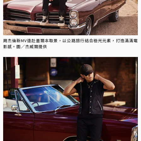
周杰倫新MV遠赴墨爾本取景，以公路旅行結合極光元素，打造滿滿電
影感。圖／杰威爾提供