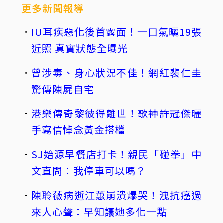
更多新聞報導
IU耳疾惡化後首露面！一口氣曬19張
近照 真實狀態全曝光
曾涉毒、身心狀況不佳！網紅裴仁圭
驚傳陳屍自宅
港樂傳奇黎彼得離世！歌神許冠傑曬
手寫信悼念黃金搭檔
SJ始源早餐店打卡！親民「碰拳」中
文直問：我停車可以嗎？
陳聆薇病逝江蕙崩潰爆哭！洩抗癌過
來人心聲：早知讓她多化一點