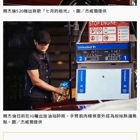
周杰倫520推出新歌「七月的極光」。圖／杰威爾提供
周杰倫日前在IG曬出加油站帥照，手臂肌肉線條意外成為粉絲熱議焦
點。圖／杰威爾提供