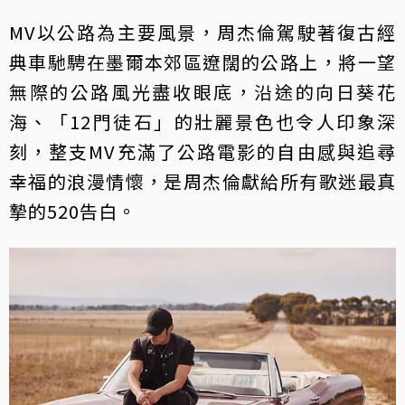
MV以公路為主要風景，周杰倫駕駛著復古經
典車馳騁在墨爾本郊區遼闊的公路上，將一望
無際的公路風光盡收眼底，沿途的向日葵花
海、「12門徒石」的壯麗景色也令人印象深
刻，整支MV充滿了公路電影的自由感與追尋
幸福的浪漫情懷，是周杰倫獻給所有歌迷最真
摯的520告白。