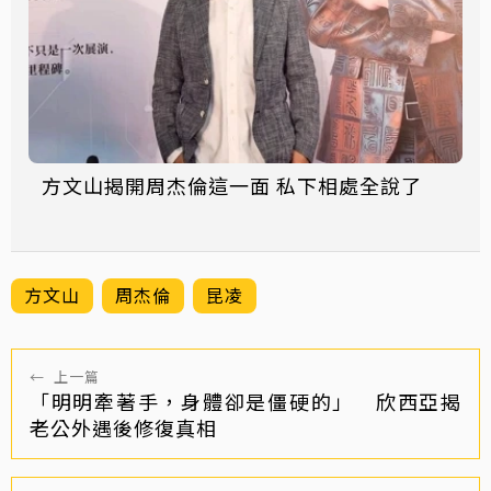
方文山揭開周杰倫這一面 私下相處全說了
方文山
周杰倫
昆凌
←
上一篇
「明明牽著手，身體卻是僵硬的」 欣西亞揭
老公外遇後修復真相