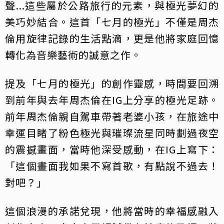
聲...這些屬於公路旅行的元素，與極光夢幻的
美巧妙結合。這首「七月的極光」不僅是周杰
倫用旋律記錄的生活點滴，更是他將家庭回憶
轉化為音樂藝術的誠意之作。
提及「七月的極光」的創作靈感，時間要回溯
到前年與去年周杰倫在IG上分享的極光足跡。
前年周杰倫親自駕車帶著老婆小孩，在旅途中
幸運目睹了粉色極光與璀璨流星同時劃過夜空
的震撼畫面，當時他深受感動，在IG上寫下：
「這個畫面我如果不寫首歌，有點說不過去！
對吧？」
這個浪漫的承諾兌現，他將當時的幸福感融入