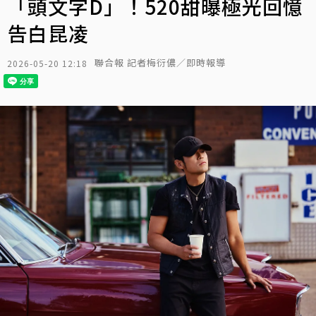
「頭文字D」！520甜曝極光回憶
告白昆凌
聯合報 記者梅衍儂／即時報導
2026-05-20 12:18