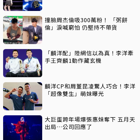
撞臉周杰倫吸300萬粉！ 「粥餅
倫」淚喊窮怕 仍堅持不帶貨
「麟洋配」陸網信以為真！李洋牽
手王齊麟1動作藏玄機
麟洋CP和周董昆凌驚人巧合！李洋
「超像雙生」萌妹曝光
大巨蛋跨年場爆張惠妹奪下 五月天
出局…公司回應了