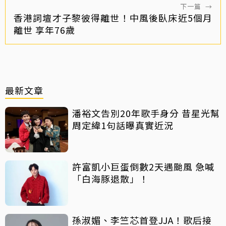
下一篇
→
香港詞壇才子黎彼得離世！中風後臥床近5個月
離世 享年76歲
最新文章
潘裕文告別20年歌手身分 昔星光幫
周定緯1句話曝真實近況
許富凱小巨蛋倒數2天遇颱風 急喊
「白海豚退散」！
孫淑媚、李竺芯首登JJA！歌后接