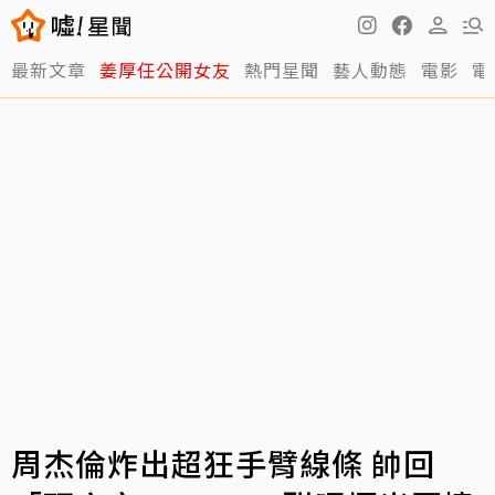
最新文章
姜厚任公開女友
熱門星聞
藝人動態
電影
電
周杰倫炸出超狂手臂線條 帥回