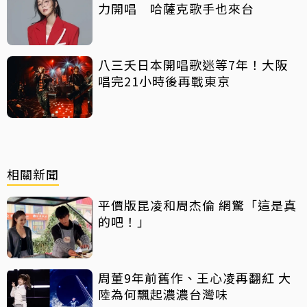
力開唱 哈薩克歌手也來台
八三夭日本開唱歌迷等7年！大阪
唱完21小時後再戰東京
相關新聞
平價版昆凌和周杰倫 網驚「這是真
的吧！」
周董9年前舊作、王心凌再翻紅 大
陸為何飄起濃濃台灣味