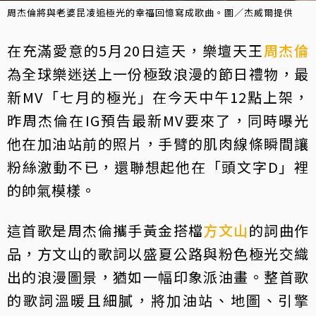
周杰倫將與老婆昆凌追極光的幸福回憶寫成歌曲。圖／杰威爾提供
在充滿愛意的5月20日這天，樂壇天王
周杰倫
為全球樂迷送上一份極致浪漫的節日禮物，最
新MV「七月的極光」在今天中午12點上架，
昨周杰倫在IG預告最新MV要來了，同時曝光
他在加油站前的照片，手臂的肌肉線條瞬間讓
粉絲激動不已，還聯想起他在「頭文字D」裡
的帥氣模樣。
這首歌是周杰倫攜手黃金搭檔
方文山
的詞曲作
品，方文山的歌詞以盛夏公路與粉色極光交織
出的浪漫圖景，猶如一幅印象派油畫。整首歌
的歌詞溫暖且細膩，將加油站、地圖、引擎