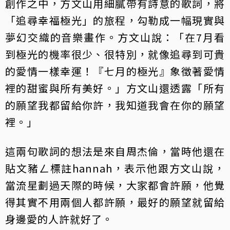
創作之中，方文山用細膩帶有詩意的歌詞，將
「追尋幸福極光」的旅程，勾勒成一幅現實與
夢幻交織的音樂畫作。方文山說：「在7月看
到極光的機率很少、很特別，就像追尋到可貴
的愛情一樣幸運！『七月的極光』象徵著愛情
裡的甜蜜與所有美好。」方文山還透露「所有
的願望我都留給你許，我知道我會在你的願望
裡。」
這兩句歌詞的想法是來自周杰倫，當時他還在
貼文豬ㄥ標註hannah，表示他跟方文山說，
當流星劃過天際的時候，大家都會許願，他覺
得其實不用兩個人都許願，最好的願望就留給
身邊愛的人許就好了。