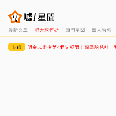
最新文章
肥大叔猝逝
熱門星聞
藝人動態
快訊