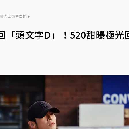
曝極光回憶告白昆凌
回「頭文字D」！520甜曝極光