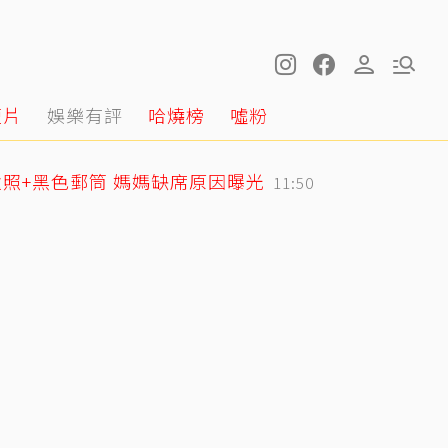
短片
娛樂有評
哈燒榜
噓粉
照+黑色郵筒 媽媽缺席原因曝光
11:50