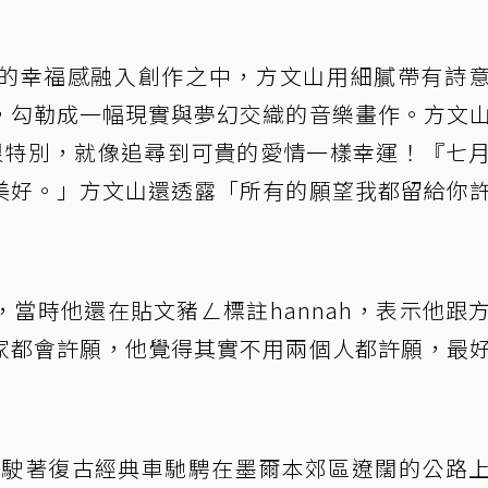
的幸福感融入創作之中，方文山用細膩帶有詩
，勾勒成一幅現實與夢幻交織的音樂畫作。方文
很特別，就像追尋到可貴的愛情一樣幸運！『七
美好。」方文山還透露「所有的願望我都留給你
當時他還在貼文豬ㄥ標註hannah，表示他跟
家都會許願，他覺得其實不用兩個人都許願，最
駕駛著復古經典車馳騁在墨爾本郊區遼闊的公路