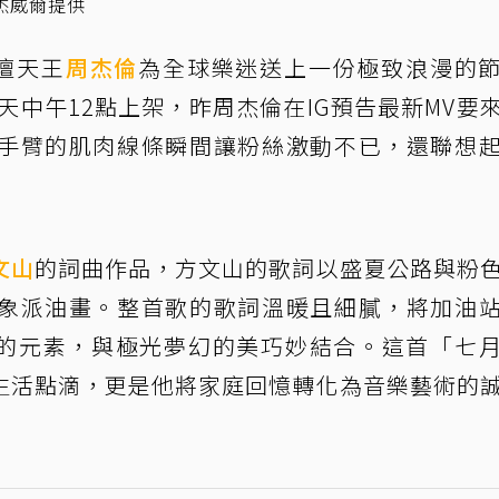
杰威爾提供
壇天王
周杰倫
為全球樂迷送上一份極致浪漫的
天中午12點上架，昨周杰倫在IG預告最新MV要
手臂的肌肉線條瞬間讓粉絲激動不已，還聯想
文山
的詞曲作品，方文山的歌詞以盛夏公路與粉
象派油畫。整首歌的歌詞溫暖且細膩，將加油
旅行的元素，與極光夢幻的美巧妙結合。這首「七
生活點滴，更是他將家庭回憶轉化為音樂藝術的