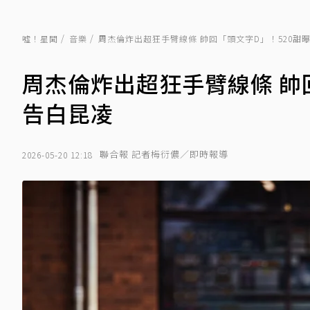
噓！星聞
音樂
周杰倫炸出超狂手臂線條 帥回「頭文字D」！520甜
周杰倫炸出超狂手臂線條 帥
告白昆凌
聯合報 記者梅衍儂／即時報導
2026-05-20 12:18