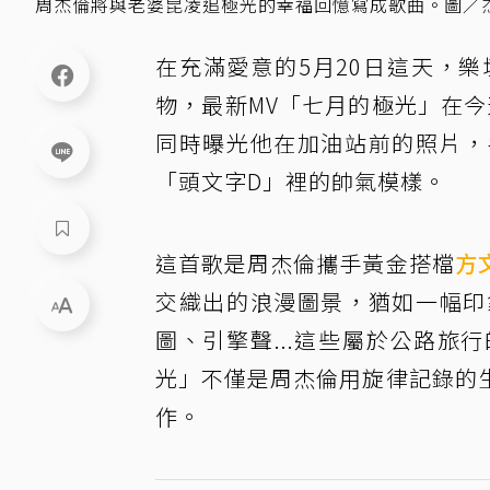
周杰倫將與老婆昆凌追極光的幸福回憶寫成歌曲。圖／
在充滿愛意的5月20日這天，樂
物，最新MV「七月的極光」在今
同時曝光他在加油站前的照片，
「頭文字D」裡的帥氣模樣。
這首歌是周杰倫攜手黃金搭檔
方
交織出的浪漫圖景，猶如一幅印
圖、引擎聲...這些屬於公路
光」不僅是周杰倫用旋律記錄的
作。