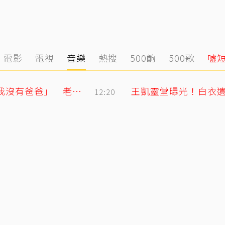
電影
電視
音樂
熱搜
500齣
500歌
噓
明金成走後第4個父親節！龍鳳胎兒吐「我沒有爸爸」 老師暖回一句話全網鼻酸
王凱靈堂曝光！白衣遺
12:20