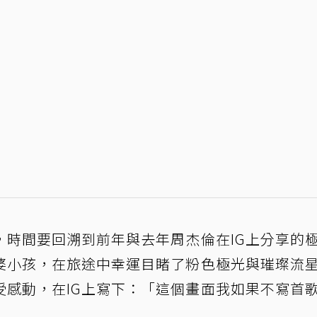
，時間要回溯到前年與去年周杰倫在IG上分享的
婆小孩，在旅途中幸運目睹了粉色極光與璀璨流
受感動，在IG上寫下：「這個畫面我如果不寫首