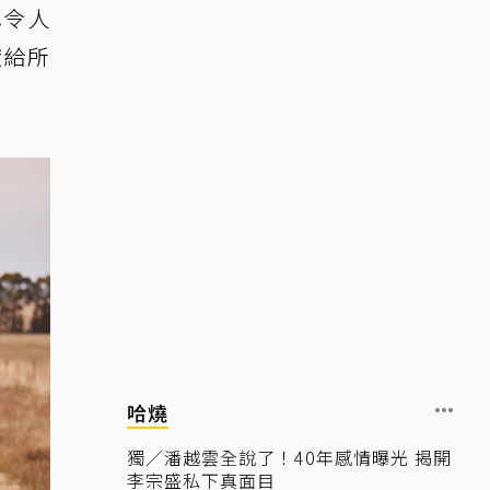
也令人
獻給所
哈燒
獨／潘越雲全說了！40年感情曝光 揭開
李宗盛私下真面目