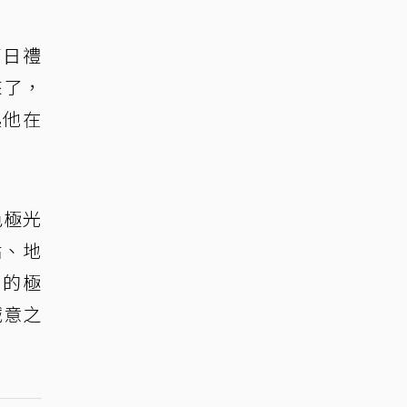
節日禮
來了，
起他在
色極光
站、地
月的極
誠意之