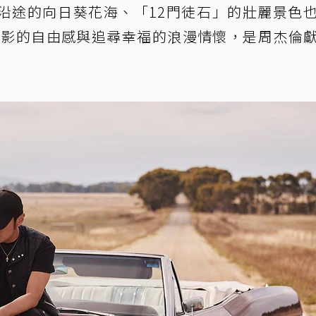
沿途的向日葵花海、「12門徒石」的壯麗景色
電影的自由感與追尋幸福的浪漫情懷，是周杰倫