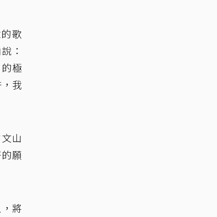
意的歌
山說：
月的極
許，我
方文山
好的願
上，將