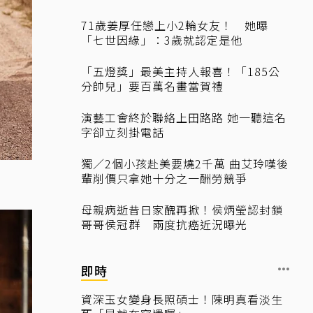
71歲姜厚任戀上小2輪女友！ 她曝
「七世因緣」：3歲就認定是他
「五燈獎」最美主持人報喜！「185公
分帥兒」要百萬名畫當賀禮
演藝工會終於聯絡上田路路 她一聽這名
字卻立刻掛電話
獨／2個小孩赴美要燒2千萬 曲艾玲嘆後
輩削價只拿她十分之一酬勞競爭
母親病逝昔日家醜再掀！侯炳瑩認封鎖
哥哥侯冠群 兩度抗癌近況曝光
即時
資深玉女變身長照碩士！陳明真看淡生