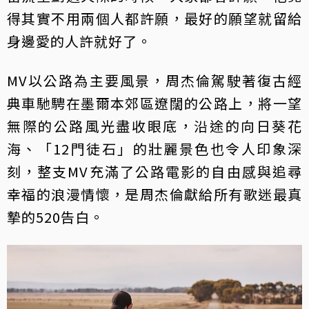
得其實不用兩個人都許願，最好的願望就留給
身邊愛的人許就好了。
MV以公路為主要風景，周杰倫駕駛著復古經
典車馳騁在墨爾本郊區遼闊的公路上，將一望
無際的公路風光盡收眼底，沿途的向日葵花
海、「12門徒石」的壯麗景色也令人印象深
刻，整支MV充滿了公路電影的自由感與追尋
幸福的浪漫情懷，是周杰倫獻給所有歌迷最真
摯的520告白。