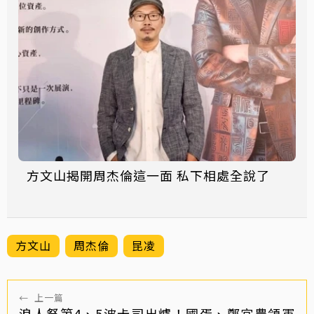
方文山揭開周杰倫這一面 私下相處全說了
方文山
周杰倫
昆凌
←
上一篇
浪人祭第4、5波卡司出爐！國蛋、鄭宜農領軍