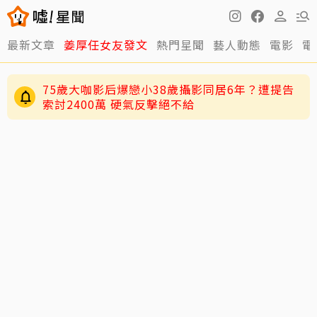
最新文章
姜厚任女友發文
熱門星聞
藝人動態
電影
電
75歲大咖影后爆戀小38歲攝影同居6年？遭提告
索討2400萬 硬氣反擊絕不給