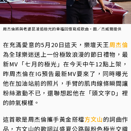
周杰倫將與老婆昆凌追極光的幸福回憶寫成歌曲。圖／杰威爾提供
在充滿愛意的5月20日這天，樂壇天王
周杰倫
為全球樂迷送上一份極致浪漫的節日禮物，最
新MV「七月的極光」在今天中午12點上架，
昨周杰倫在IG預告最新MV要來了，同時曝光
他在加油站前的照片，手臂的肌肉線條瞬間讓
粉絲激動不已，還聯想起他在「頭文字D」裡
的帥氣模樣。
這首歌是周杰倫攜手黃金搭檔
方文山
的詞曲作
品，方文山的歌詞以盛夏公路與粉色極光交織