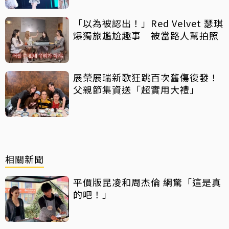
「以為被認出！」Red Velvet 瑟琪
爆獨旅尷尬趣事 被當路人幫拍照
展榮展瑞新歌狂跳百次舊傷復發！
父親節集資送「超實用大禮」
相關新聞
平價版昆凌和周杰倫 網驚「這是真
的吧！」