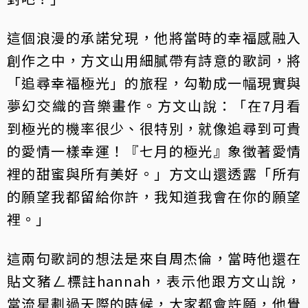
這個浪漫的承諾兌現，他將當時的幸福感融入
創作之中，方文山用細膩帶有詩意的歌詞，將
「追尋幸福極光」的旅程，勾勒成一幅現實與
夢幻交織的音樂畫作。方文山說：「在7月看
到極光的機率很少、很特別，就像追尋到可貴
的愛情一樣幸運！『七月的極光』象徵著愛情
裡的甜蜜與所有美好。」方文山還透露「所有
的願望我都留給你許，我知道我會在你的願望
裡。」
這兩句歌詞的想法是來自周杰倫，當時他還在
貼文豬ㄥ標註hannah，表示他跟方文山說，
當流星劃過天際的時候，大家都會許願，他覺