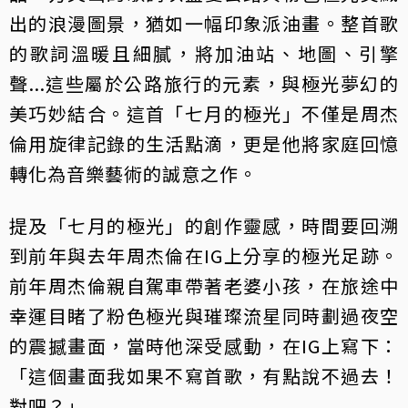
出的浪漫圖景，猶如一幅印象派油畫。整首歌
的歌詞溫暖且細膩，將加油站、地圖、引擎
聲...這些屬於公路旅行的元素，與極光夢幻的
美巧妙結合。這首「七月的極光」不僅是周杰
倫用旋律記錄的生活點滴，更是他將家庭回憶
轉化為音樂藝術的誠意之作。
提及「七月的極光」的創作靈感，時間要回溯
到前年與去年周杰倫在IG上分享的極光足跡。
前年周杰倫親自駕車帶著老婆小孩，在旅途中
幸運目睹了粉色極光與璀璨流星同時劃過夜空
的震撼畫面，當時他深受感動，在IG上寫下：
「這個畫面我如果不寫首歌，有點說不過去！
對吧？」