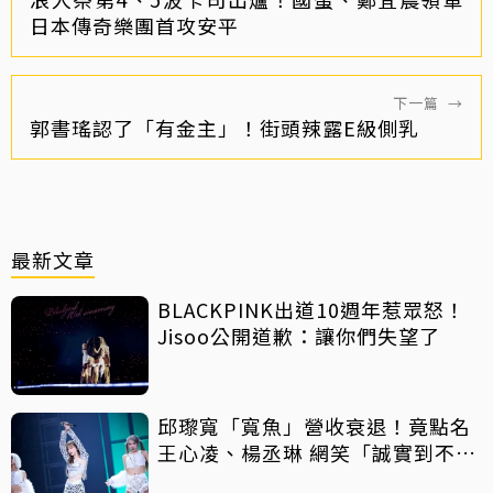
日本傳奇樂團首攻安平
下一篇
→
郭書瑤認了「有金主」！街頭辣露E級側乳
最新文章
BLACKPINK出道10週年惹眾怒！
Jisoo公開道歉：讓你們失望了
邱瓈寬「寬魚」營收衰退！竟點名
王心凌、楊丞琳 網笑「誠實到不
行」