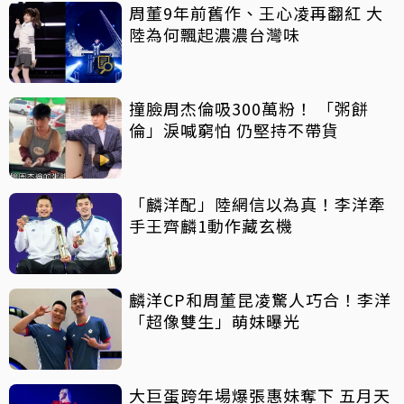
周董9年前舊作、王心凌再翻紅 大
陸為何飄起濃濃台灣味
撞臉周杰倫吸300萬粉！ 「粥餅
倫」淚喊窮怕 仍堅持不帶貨
「麟洋配」陸網信以為真！李洋牽
手王齊麟1動作藏玄機
麟洋CP和周董昆凌驚人巧合！李洋
「超像雙生」萌妹曝光
大巨蛋跨年場爆張惠妹奪下 五月天