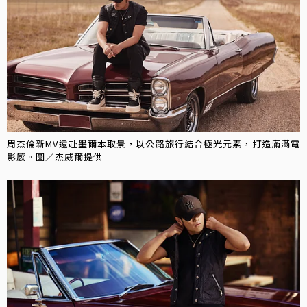
周杰倫新MV遠赴墨爾本取景，以公路旅行結合極光元素，打造滿滿電
影感。圖／杰威爾提供