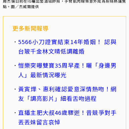
周杰倫日前在IG曬出加油站帥照，手臂肌肉線條意外成為粉絲熱議焦
點。圖／杰威爾提供
更多新聞報導
5566小刀證實結束14年婚姻！ 認與
台玻千金林文晴低調離婚
愷樂突曝雙寶35周早產！曬「身邊男
人」最新情況曝光
黃寅燁、惠利確認愛意深情熱吻！網
友「調亮影片」細看舌吻過程
直播主肥大叔46歲驟逝！昔競爭對手
丟丟妹留言哀悼