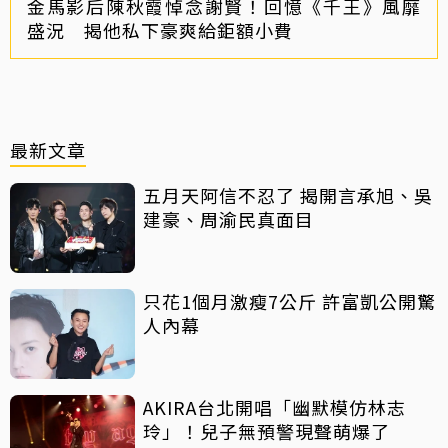
金馬影后陳秋霞悼念謝賢！回憶《千王》風靡
盛況 揭他私下豪爽給鉅額小費
最新文章
五月天阿信不忍了 揭開言承旭、吳
建豪、周渝民真面目
只花1個月激瘦7公斤 許富凱公開驚
人內幕
AKIRA台北開唱「幽默模仿林志
玲」！兒子無預警現聲萌爆了