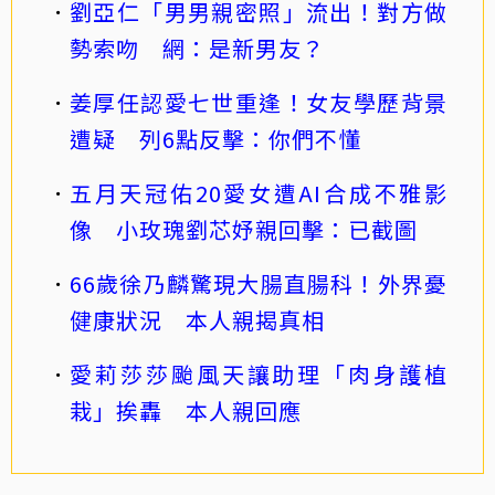
劉亞仁「男男親密照」流出！對方做
勢索吻 網：是新男友？
姜厚任認愛七世重逢！女友學歷背景
遭疑 列6點反擊：你們不懂
五月天冠佑20愛女遭AI合成不雅影
像 小玫瑰劉芯妤親回擊：已截圖
66歲徐乃麟驚現大腸直腸科！外界憂
健康狀況 本人親揭真相
愛莉莎莎颱風天讓助理「肉身護植
栽」挨轟 本人親回應