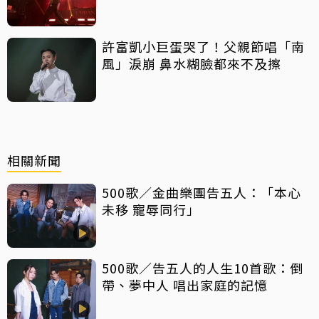
許富凱小巨蛋哭了！父親節唱「南
風」淚崩 鼻水糊臉都來不及擦
相關新聞
500歌／金曲樂團告五人：「本心
未移 寵辱同行」
500歌／告五人的人生10首歌：倒
帶、夢中人 唱出家庭的記憶