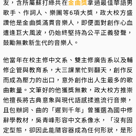
友，含所屬蘇打綠共在
金曲獎
拿過最佳華語男
歌手、作詞人、樂團等6項大獎，政大校方盛
讚他是金曲獎滿貫音樂人，即便面對創作心血
遭逢巨大風波，仍始終堅持為公平正義發聲，
鼓勵無數新生代的音樂人。
他當年在校主修中文系、雙主修廣告系以及輔
修企管與教育系，大三課業忙到翻天，創作反
而成為壓力的出口，意外創作出人生最多的歌
曲數量。文筆好的他獲獎無數，政大校方推崇
他擅長將古典意象與現代語感揉進流行音樂，
且包辦詞、曲的「遲到千年」曾獲選為國中修
辭學教材，吳青峰形容中文系像水，「沒有固
定型態，卻因此能隨容器成為任何形狀，是形