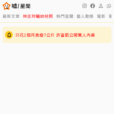
最新文章
林志玲曬帥兒照
熱門星聞
藝人動態
電影
電
只花1個月激瘦7公斤 許富凱公開驚人內幕