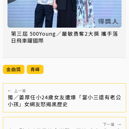
第三屆 500Young／嚴敏勇奪2大獎 攜手落
日飛車躍國際
金曲獎
青峰
←
上一篇
獨／姜厚任小24歲女友遭爆「當小三還有老公
小孩」女網友怒揭黑歷史
下一篇
→