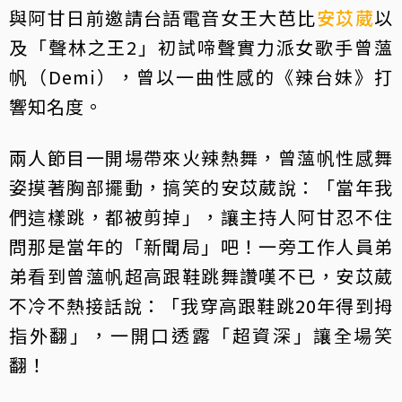
與阿甘日前邀請台語電音女王大芭比
安苡葳
以
及「聲林之王2」初試啼聲實力派女歌手曾薀
帆（Demi），曾以一曲性感的《辣台妹》打
響知名度。
兩人節目一開場帶來火辣熱舞，曾薀帆性感舞
姿摸著胸部擺動，搞笑的安苡葳說：「當年我
們這樣跳，都被剪掉」，讓主持人阿甘忍不住
問那是當年的「新聞局」吧！一旁工作人員弟
弟看到曾薀帆超高跟鞋跳舞讚嘆不已，安苡葳
不冷不熱接話說：「我穿高跟鞋跳20年得到拇
指外翻」，一開口透露「超資深」讓全場笑
翻！