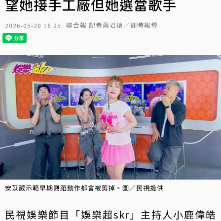
望她接手工廠但她選當歌手
聯合報 記者葉君遠／即時報導
2026-05-20 16:25
安苡葳示範早期舞蹈動作都會被剪掉。圖／民視提供
民視娛樂節目「娛樂超skr」主持人小鹿偉皓