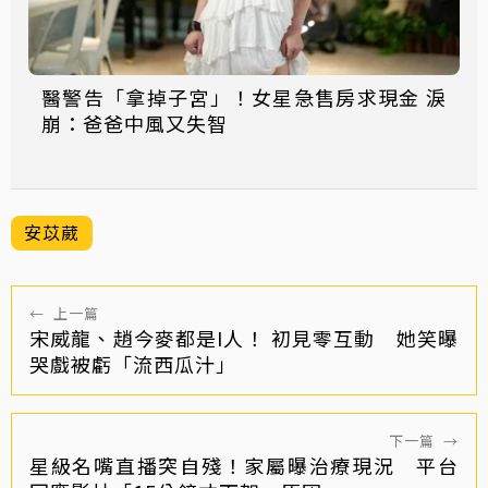
醫警告「拿掉子宮」！女星急售房求現金 淚
崩：爸爸中風又失智
安苡葳
←
上一篇
宋威龍、趙今麥都是I人！ 初見零互動 她笑曝
哭戲被虧「流西瓜汁」
下一篇
→
星級名嘴直播突自殘！家屬曝治療現況 平台