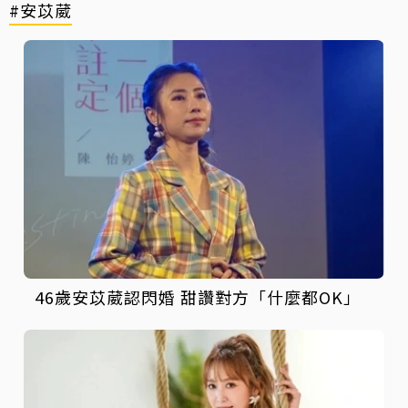
#安苡葳
46歲安苡葳認閃婚 甜讚對方「什麼都OK」