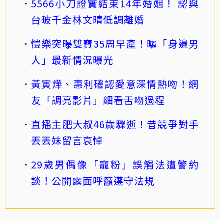
5566小刀證實結束14年婚姻！ 認與
台玻千金林文晴低調離婚
愷樂突曝雙寶35周早產！曬「身邊男
人」最新情況曝光
黃寅燁、惠利確認愛意深情熱吻！網
友「調亮影片」細看舌吻過程
直播主肥大叔46歲驟逝！昔競爭對手
丟丟妹留言哀悼
29歲男偶像「寵粉」誤觸法遭警約
談！公開露面呼籲遵守法規