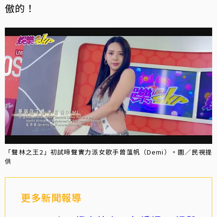
傲的！
「聲林之王2」初試啼聲實力派女歌手曾薀帆（Demi）。圖／民視提
供
更多新聞報導