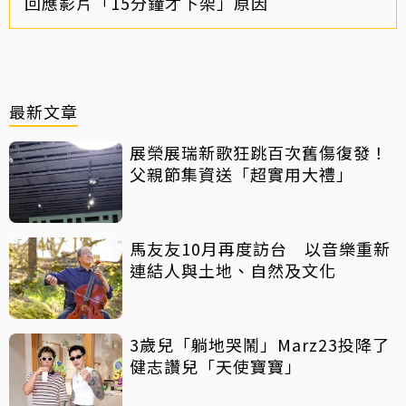
回應影片「15分鐘才下架」原因
最新文章
展榮展瑞新歌狂跳百次舊傷復發！
父親節集資送「超實用大禮」
馬友友10月再度訪台 以音樂重新
連結人與土地、自然及文化
3歲兒「躺地哭鬧」Marz23投降了
健志讚兒「天使寶寶」