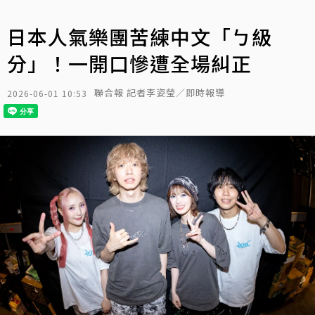
日本人氣樂團苦練中文「ㄅ級
分」！一開口慘遭全場糾正
聯合報 記者李姿瑩／即時報導
2026-06-01 10:53