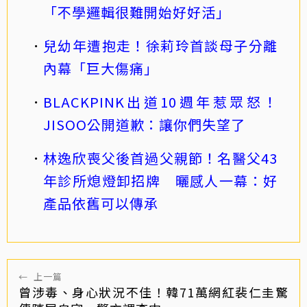
「不學邏輯很難開始好好活」
兒幼年遭抱走！徐莉玲首談母子分離
內幕「巨大傷痛」
BLACKPINK出道10週年惹眾怒！
JISOO公開道歉：讓你們失望了
林逸欣喪父後首過父親節！名醫父43
年診所熄燈卸招牌 曬感人一幕：好
產品依舊可以傳承
←
上一篇
曾涉毒、身心狀況不佳！韓71萬網紅裴仁圭驚