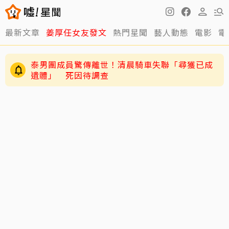
最新文章
姜厚任女友發文
熱門星聞
藝人動態
電影
電
泰男團成員驚傳離世！清晨騎車失聯「尋獲已成
遺體」 死因待調查