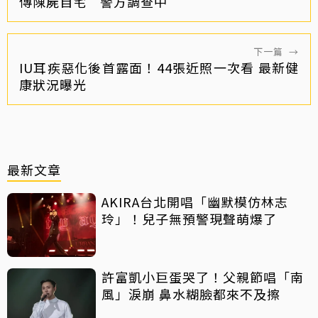
傳陳屍自宅 警方調查中
下一篇
→
IU耳疾惡化後首露面！44張近照一次看 最新健
康狀況曝光
最新文章
AKIRA台北開唱「幽默模仿林志
玲」！兒子無預警現聲萌爆了
許富凱小巨蛋哭了！父親節唱「南
風」淚崩 鼻水糊臉都來不及擦