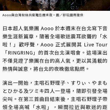
Aooo與台灣粉絲共度難忘週末夜。圖／好玩國際提供
日本超人氣樂團 Aooo 於本週末在台北寫下音
樂生涯新篇章，隨著全場歌迷震耳欲聾的「水
啦！」歡呼聲，Aooo 正式展開其 Live Tour
「RINGRING」的首次台北演唱會。這場演出
不僅見證了樂團在台的高人氣，更以其滿載的
熱情與誠意，將台北的夜晚徹底點燃。
演出一開始，主唱石野理子、すりぃ、やまも
とひかる及ツミキ四人一登場，隨即引發全場
尖叫。在第三首曲目結束後，主唱石野理子帶
領全場高喊「水啦」，瞬間拉近與歌迷的距