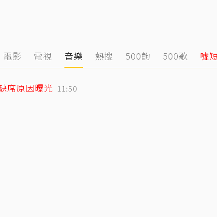
電影
電視
音樂
熱搜
500齣
500歌
噓
小刀驚爆豪門婚變！與台玻千金12年婚姻傳已畫句點 離婚原因曝光
12:39
媽缺席原因曝光
11:50