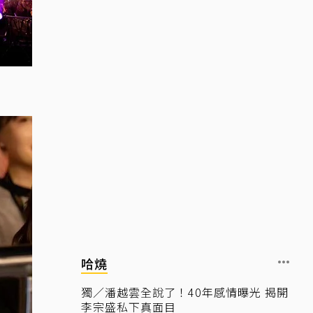
哈燒
獨／潘越雲全說了！40年感情曝光 揭開
李宗盛私下真面目