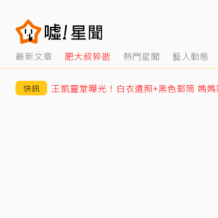
最新文章
肥大叔猝逝
熱門星聞
藝人動態
快訊
王凱靈堂曝光！白衣遺照+黑色郵筒 媽