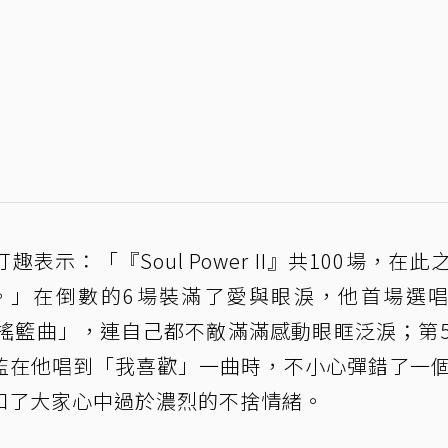
示：「『Soul Power II』共100場，在此
。」在倒數的6場裝滿了愛與眼淚，他首場選
品「搖籃曲」，連自己都不敵滿滿感動眼眶泛淚；第
監在他唱到「我喜歡」一曲時，不小心彈錯了一
和了大家心中過於濃烈的不捨情緒。