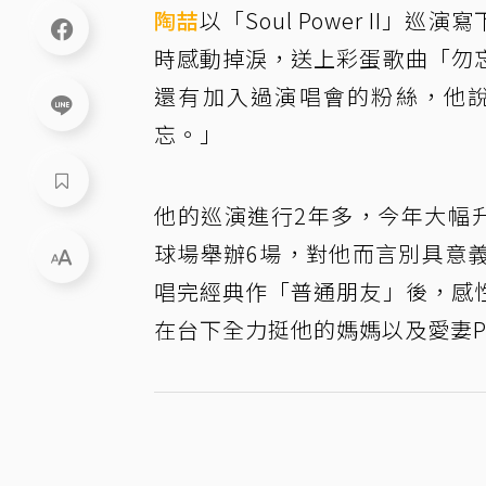
陶喆
以「Soul Power I
時感動掉淚，送上彩蛋歌曲「勿
還有加入過演唱會的粉絲，他
忘。」
他的巡演進行2年多，今年大幅
球場舉辦6場，對他而言別具意
唱完經典作「普通朋友」後，感
在台下全力挺他的媽媽以及愛妻Pe