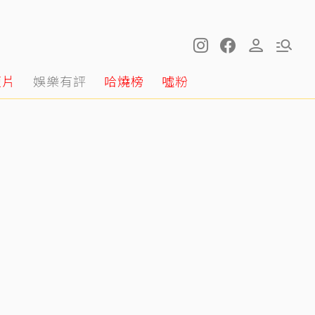
短片
娛樂有評
哈燒榜
噓粉
明金成走後第4個父親節！龍鳳胎兒吐「我沒有爸爸」 老師暖回一句話全網鼻酸
12:20