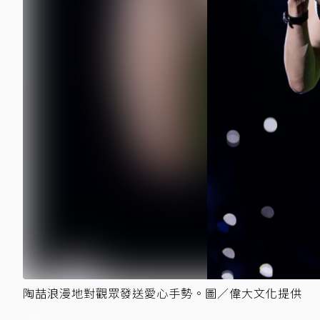
陶喆浪漫地對觀眾發送愛心手勢。圖／偉大文化提供