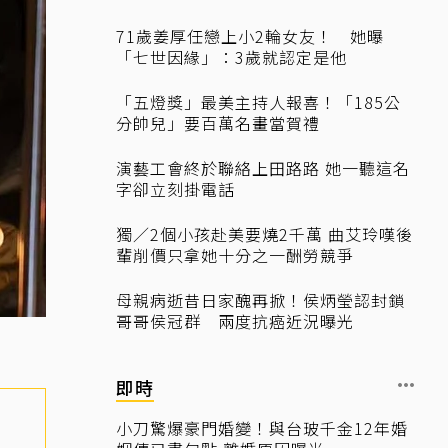
71歲姜厚任戀上小2輪女友！ 她曝
「七世因緣」：3歲就認定是他
「五燈獎」最美主持人報喜！「185公
分帥兒」要百萬名畫當賀禮
演藝工會終於聯絡上田路路 她一聽這名
字卻立刻掛電話
獨／2個小孩赴美要燒2千萬 曲艾玲嘆後
輩削價只拿她十分之一酬勞競爭
母親病逝昔日家醜再掀！侯炳瑩認封鎖
哥哥侯冠群 兩度抗癌近況曝光
即時
小刀驚爆豪門婚變！與台玻千金12年婚