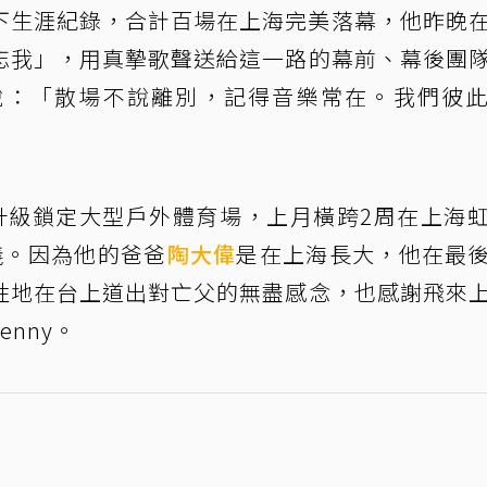
I」巡演寫下生涯紀錄，合計百場在上海完美落幕，他昨晚
忘我」，用真摯歌聲送給這一路的幕前、幕後團
說：「散場不說離別，記得音樂常在。我們彼
升級鎖定大型戶外體育場，上月橫跨2周在上海
義。因為他的爸爸
陶大偉
是在上海長大，他在最
性地在台上道出對亡父的無盡感念，也感謝飛來
nny。