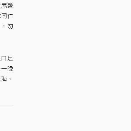
在尾聲
隊同仁
此，勿
虹口足
後一晚
上海、