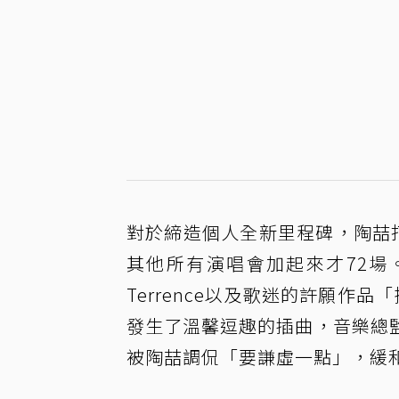
對於締造個人全新里程碑，陶喆打趣表
其他所有演唱會加起來才72場
Terrence以及歌迷的許願作
發生了溫馨逗趣的插曲，音樂總
被陶喆調侃「要謙虛一點」，緩