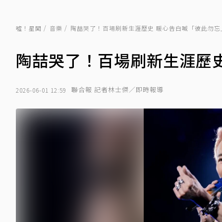
噓！星聞
音樂
陶喆哭了！百場刷新生涯歷史 暖心告白喊「彼此勿忘
陶喆哭了！百場刷新生涯歷史
聯合報 記者林士傑／即時報導
2026-06-01 12:59