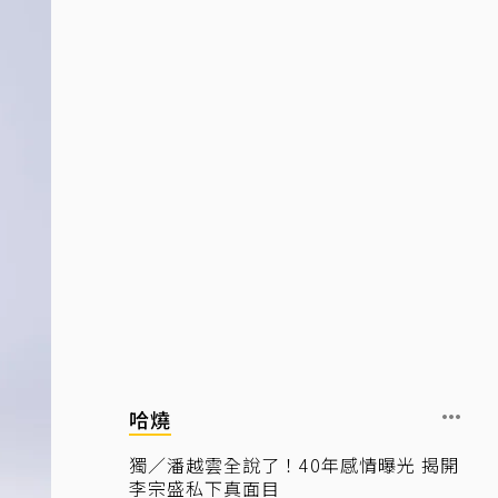
哈燒
獨／潘越雲全說了！40年感情曝光 揭開
李宗盛私下真面目