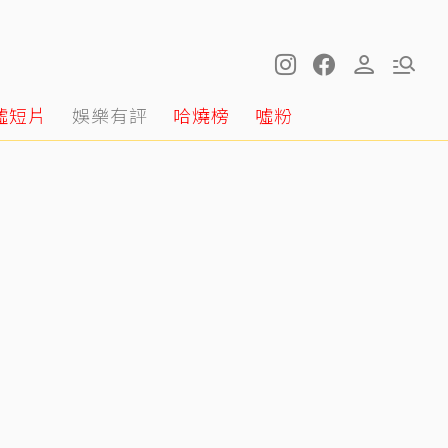
噓短片
娛樂有評
哈燒榜
噓粉