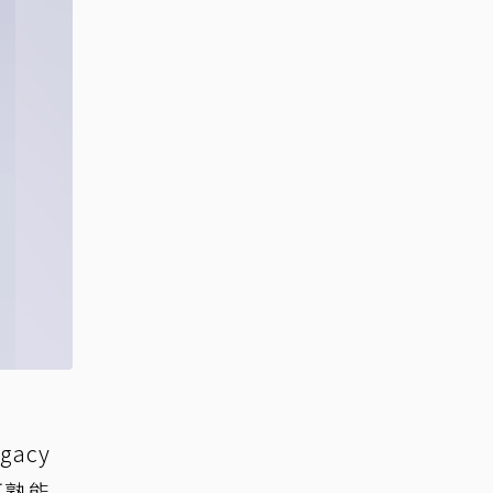
acy
耳熟能