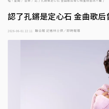
噓！星聞
音樂
認了孔鏘是定心石 金曲歌后曾心梅重磅喜訊不藏了
認了孔鏘是定心石 金曲歌后
聯合報 記者林士傑／即時報導
2026-06-01 22:11