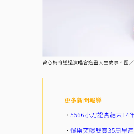
曾心梅將透過演唱會道盡人生故事。圖／
更多新聞報導
5566小刀證實結束1
愷樂突曝雙寶35周早