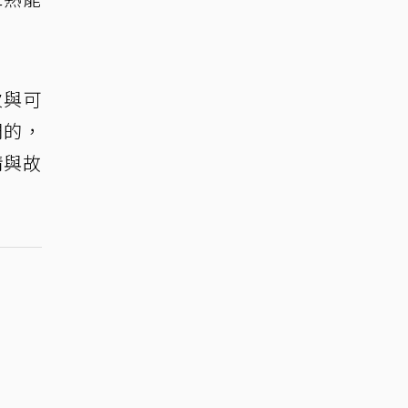
次與可
們的，
情與故