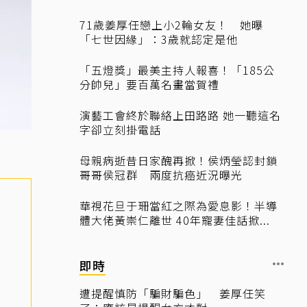
71歲姜厚任戀上小2輪女友！ 她曝
「七世因緣」：3歲就認定是他
「五燈獎」最美主持人報喜！「185公
分帥兒」要百萬名畫當賀禮
演藝工會終於聯絡上田路路 她一聽這名
字卻立刻掛電話
母親病逝昔日家醜再掀！侯炳瑩認封鎖
哥哥侯冠群 兩度抗癌近況曝光
華視花旦于珊當紅之際為愛息影！半導
體大佬黃崇仁離世 40年寵妻佳話掀...
即時
遭提醒慎防「騙財騙色」 姜厚任笑