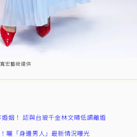
寬宏藝術提供
4年婚姻！ 認與台玻千金林文晴低調離婚
產！曬「身邊男人」最新情況曝光