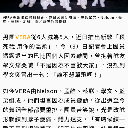
VERA挑戰出道最難舞蹈，成員苦練到崩潰，左起學文、Nelson、藍
弟、蔡朕、孟維。圖／踢帕娛樂提供
男團
VERA
從6人減為5人，近日推出新歌「殺
死我 用你的溫柔」，今（3）日記者會上團員
透露退出的巴比因個人因素離開，曾抱著隊友
學文痛哭喊「不是因為不喜歡大家」，沒想到
學文突冒出一句：「誰不想單飛啊！」
如今VERA由Nelson、孟維、蔡朕、學文、藍
弟組成，他們坦言因為成員變動，從出道至今
的舞蹈全部都要重排，團員苦笑說，光是改隊
形就練到脖子痠痛、體力透支，「有時候練一