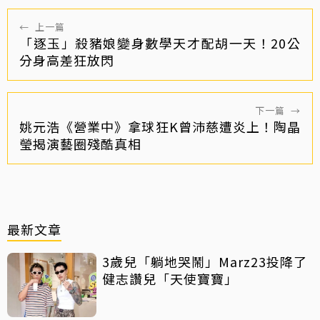
←
上一篇
「逐玉」殺豬娘變身數學天才配胡一天！20公
分身高差狂放閃
下一篇
→
姚元浩《營業中》拿球狂K曾沛慈遭炎上！陶晶
瑩揭演藝圈殘酷真相
最新文章
3歲兒「躺地哭鬧」Marz23投降了
健志讚兒「天使寶寶」