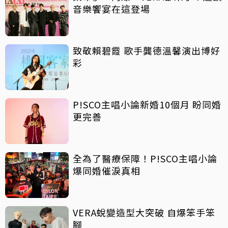
音樂饗宴在這登場
致敬賴碧霞 歌手龔德溫馨演出博好
彩
P!SCO主唱小論新婚10個月 盼同婚
更完善
全為了醫療保障！P!SCO主唱小論
爆同婚催淚真相
VERA蛻變造型大突破 自爆笨手笨
腳