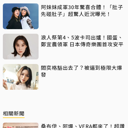
阿妹妹成軍30年驚喜合體！「肚子
先碰肚子」超驚人近況曝光！
浪人祭第4、5波卡司出爐！國蛋、
鄭宜農領軍 日本傳奇樂團首攻安平
閻奕格豁出去了？被逼到極限大爆
發
相關新聞
桑布伊、阿爆、VERA都來了！超讚