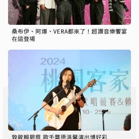
桑布伊、阿爆、VERA都來了！超讚音樂饗宴
在這登場
致敬賴碧霞 歌手龔德溫馨演出博好彩