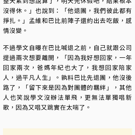
整天累到想說算了，明天先休假吧，結果根本
沒得休。」也說到：「他退團，我們彼此都有
掙扎。」孟維和巴比前陣子還約出去吃飯，感
情沒變。
不過學文自曝在巴比喊退之前，自己就跟公司
提過兩次想要離開，「因為我好想回家，一年
回家兩次，爸媽年紀也大了，我想回家陪家
人，過平凡人生」。孰料巴比先退團，他沒後
路了，「留下來是因為對團體的羈絆」，其他
人也笑說學文沒辦法單飛，更無法單獨唱新
歌，因為又唱又跳實在太喘了。