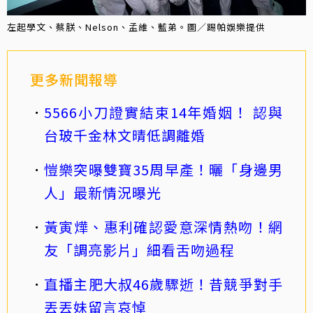
左起學文、蔡朕、Nelson、孟維、藍弟。圖／踢帕娛樂提供
更多新聞報導
5566小刀證實結束14年婚姻！ 認與
台玻千金林文晴低調離婚
愷樂突曝雙寶35周早產！曬「身邊男
人」最新情況曝光
黃寅燁、惠利確認愛意深情熱吻！網
友「調亮影片」細看舌吻過程
直播主肥大叔46歲驟逝！昔競爭對手
丟丟妹留言哀悼