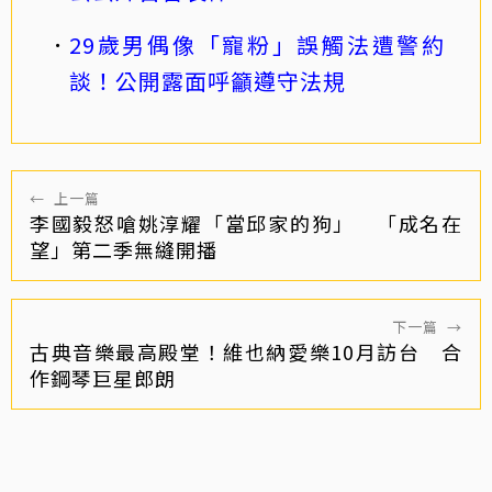
29歲男偶像「寵粉」誤觸法遭警約
談！公開露面呼籲遵守法規
←
上一篇
李國毅怒嗆姚淳耀「當邱家的狗」 「成名在
望」第二季無縫開播
下一篇
→
古典音樂最高殿堂！維也納愛樂10月訪台 合
作鋼琴巨星郎朗