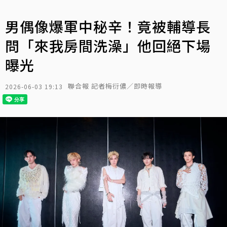
男偶像爆軍中秘辛！竟被輔導長
問「來我房間洗澡」他回絕下場
曝光
聯合報 記者梅衍儂／即時報導
2026-06-03 19:13