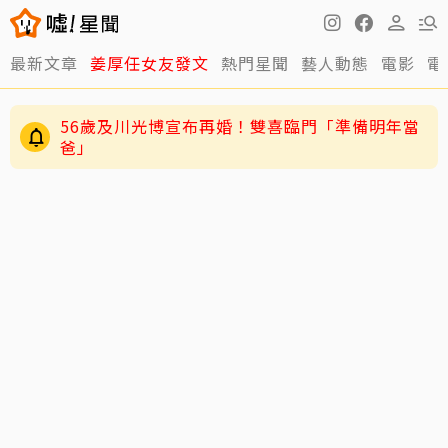
最新文章
姜厚任女友發文
熱門星聞
藝人動態
電影
電
56歲及川光博宣布再婚！雙喜臨門「準備明年當
爸」