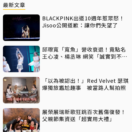
最新文章
BLACKPINK出道10週年惹眾怒！
Jisoo公開道歉：讓你們失望了
邱瓈寬「寬魚」營收衰退！竟點名
王心凌、楊丞琳 網笑「誠實到不
行」
「以為被認出！」Red Velvet 瑟琪
爆獨旅尷尬趣事 被當路人幫拍照
展榮展瑞新歌狂跳百次舊傷復發！
父親節集資送「超實用大禮」