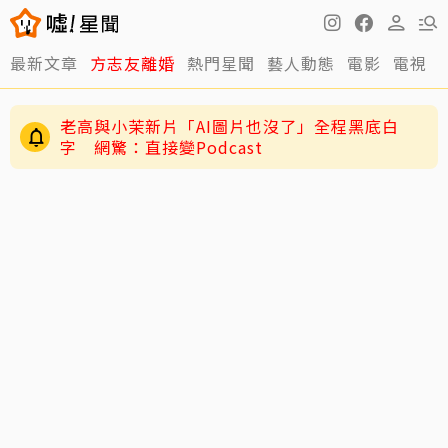
快訊／方志友、楊銘威離婚了！結束12年婚「無
最新文章
方志友離婚
熱門星聞
藝人動態
電影
電視
法再做情人永遠是家人」
老高與小茉新片「AI圖片也沒了」全程黑底白
字 網驚：直接變Podcast
12年婚姻走到盡頭早有跡象？楊銘威、方志友過
去婚姻裂痕一次看