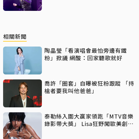
相關新聞
陶晶瑩「看演唱會最怕旁邊有鐵
粉」掀議 網酸：回家聽歌就好
喬許「圈套」自曝被狂粉跟蹤 「持
槍者要我叫他爸爸」
泰勒絲入圍大贏家領跑「MTV音樂
錄影帶大獎」 Lisa狂野闖歐美創佳
績