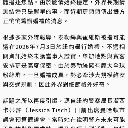
體追逐焦點。由於感情始終穩定，外界長期猜
測結婚只是遲早的事，而近期更頻頻傳出雙方
正悄悄籌辦婚禮的消息。
根據多家外媒報導，泰勒絲與崔維斯被指可能
選在2026年7月3日於紐約舉行婚禮。不過相
關資訊始終未獲當事人證實，舉辦地點與賓客
安排更是高度保密。由於泰勒絲擁有龐大全球
粉絲群，一旦婚禮成真，勢必牽涉大規模維安
與交通規劃，因此外界對細節格外好奇。
話題之所以再度引爆，源自紐約警察局長潔西
卡蒂許（Jessica Tisch）日前出席曼哈頓市
議會預算聽證會。當時她在說明警方未來可能