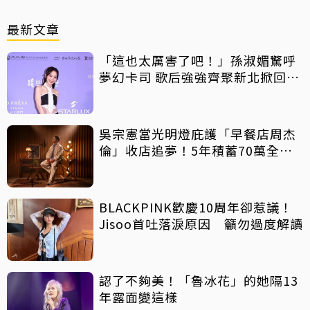
最新文章
「這也太厲害了吧！」孫淑媚驚呼
夢幻卡司 歌后強強齊聚新北掀回憶
殺
吳宗憲當光明燈庇護「早餐店周杰
倫」收店追夢！5年積蓄70萬全砸
光
BLACKPINK歡慶10周年卻惹議！
Jisoo首吐落淚原因 籲勿過度解讀
認了不夠美！「魯冰花」的她隔13
年露面變這樣