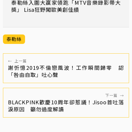
泰勒絲入圍大贏家領跑「MTV音樂錄影帶大
獎」 Lisa狂野闖歐美創佳績
泰勒絲
←
上一篇
謝忻憶2019不倫戀風波！工作瞬間歸零 認
「咎由自取」吐心聲
下一篇
→
BLACKPINK歡慶10周年卻惹議！Jisoo首吐落
淚原因 籲勿過度解讀