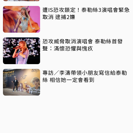
遭IS恐攻鎖定！泰勒絲3演唱會緊急
取消 逮捕2嫌
恐攻威脅取消演唱會 泰勒絲首發
聲：滿懷恐懼與愧疚
專訪／李濤帶領小朋友寫信給泰勒
絲 相信她一定會看到