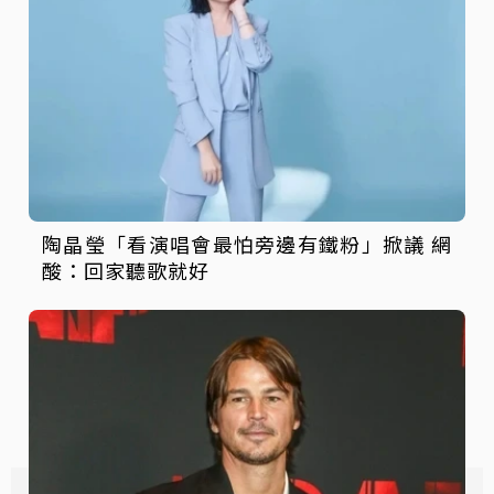
陶晶瑩「看演唱會最怕旁邊有鐵粉」掀議 網
酸：回家聽歌就好