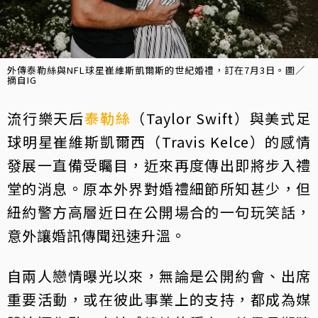
外傳泰勒絲與NFL球星崔維斯凱爾斯的世紀婚禮，訂在7月3日。圖／
摘自IG
流行樂天后
泰勒絲
（Taylor Swift）與美式足
球明星崔維斯凱爾西（Travis Kelce）的感情
發展一直備受矚目，近來再度傳出即將步入禮
堂的消息。原本外界對婚禮細節所知甚少，但
紐約警方高層近日在公開場合的一句玩笑話，
意外讓婚訊傳聞迅速升溫。
自兩人戀情曝光以來，無論是公開約會、出席
重要活動，或在彼此事業上的支持，都成為媒