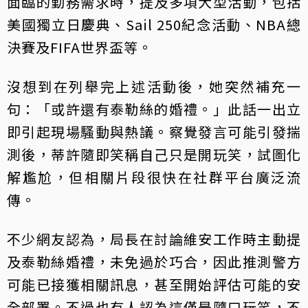
面臨的勤務需求時，提及多項大型活動，包括
美國獨立日慶典、Sail 250紀念活動、NBA總
決賽及FIFA世界盃等。
沒想到在列舉完上述活動後，她突然補充一
句：「或許還有泰勒絲的婚禮。」此話一出立
即引起現場騷動與熱議。察覺發言可能引發揣
測後，蒂許隨即笑稱自己只是開玩笑，試圖化
解尷尬，但相關片段很快在社群平台廣泛流
傳。
不少網友認為，局長在討論維安工作時主動提
及泰勒絲婚禮，未免過於巧合，因此推測警方
可能已接獲相關訊息，甚至開始評估可能的安
全部署。不過也有人認為這僅是隨口玩笑，不