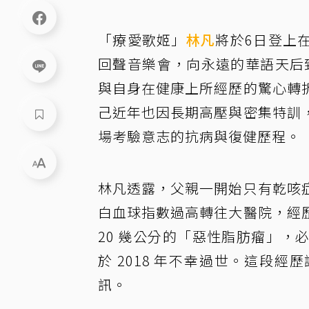
「療愛歌姬」
林凡
將於6日登上
回聲音樂會，向永遠的華語天后
與自身在健康上所經歷的驚心轉
己近年也因長期高壓與密集特訓
場考驗意志的抗病與復健歷程。
林凡透露，父親一開始只有乾咳
白血球指數過高轉往大醫院，經
20 幾公分的「惡性脂肪瘤」
於 2018 年不幸過世。這段
訊。