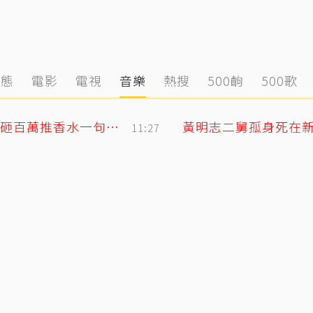
動態
電影
電視
音樂
熱搜
500齣
500歌
獨／韓女嫌台男「很臭」掀熱議！唐綺陽砸百萬推香水一句話替台男平反
11:27