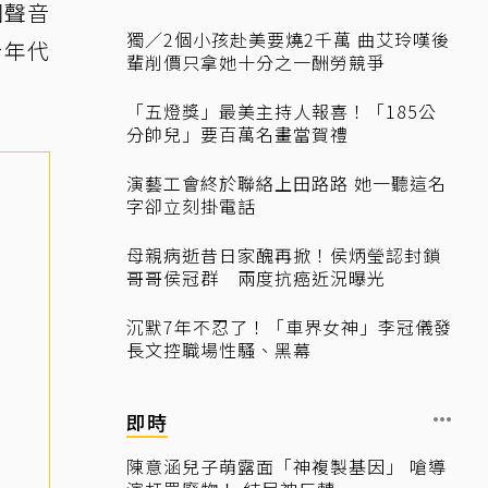
回聲音
獨／2個小孩赴美要燒2千萬 曲艾玲嘆後
於年代
輩削價只拿她十分之一酬勞競爭
「五燈獎」最美主持人報喜！「185公
分帥兒」要百萬名畫當賀禮
演藝工會終於聯絡上田路路 她一聽這名
字卻立刻掛電話
母親病逝昔日家醜再掀！侯炳瑩認封鎖
哥哥侯冠群 兩度抗癌近況曝光
沉默7年不忍了！「車界女神」李冠儀發
長文控職場性騷、黑幕
即時
陳意涵兒子萌露面「神複製基因」 嗆導