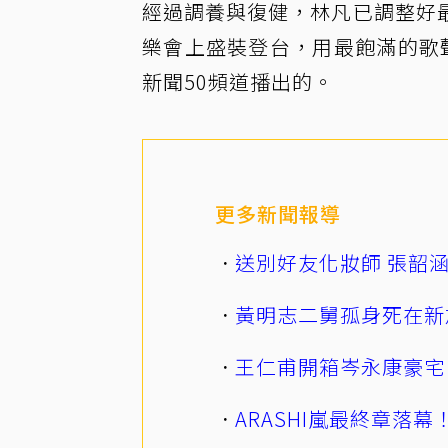
經過調養與復健，林凡已調整好
樂會上盛裝登台，用最飽滿的歌
新聞50頻道播出的。
更多新聞報導
送別好友化妝師 張韶
黃明志二舅孤身死在新
王仁甫開箱岑永康豪宅
ARASHI嵐最終章落