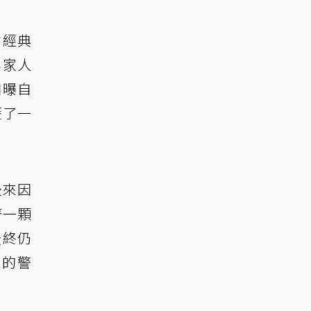
君
經典
年家人
自曝自
歷了一
後來因
著一顆
最終仍
體的警