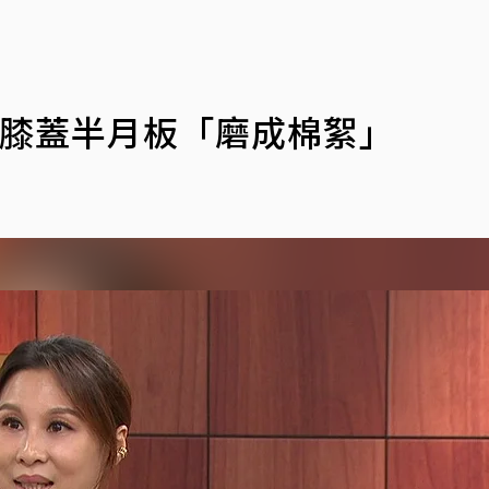
」
右膝蓋半月板「磨成棉絮」