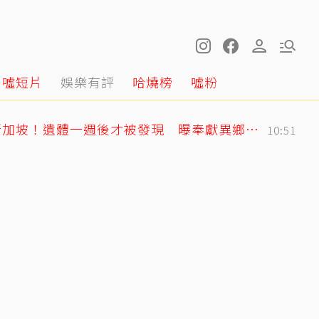
噓短片
娛樂有評
哈燒榜
噓粉
黃明志二舅孤身死在新加坡！遺體一週後才被發現 曝奉獻異鄉40年人生
10:51