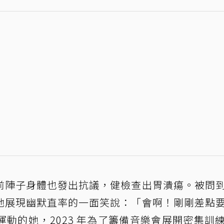
前陣子身體也發出抗議，健檢查出胃潰瘍。被問
她展現幽默直率的一面笑說：「會啊！剛剛差點
動的她，2023 年為了籌備音樂會展開密集訓