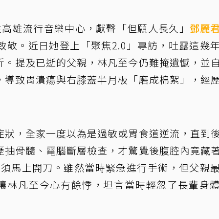
在高雄流行音樂中心，獻聲「但願人長久」
鄧麗
致敬。近日她登上「聚焦2.0」專訪，吐露這幾
折。提及已逝的父親，林凡至今仍難掩遺憾，並
，導致胃潰瘍與右膝蓋半月板「磨成棉絮」，經
症狀，全家一度以為是過敏或胃食道逆流，直到
歷抽骨髓、電腦斷層檢查，才驚覺後腹腔內竟藏
，必須馬上開刀。雖然當時緊急進行手術，但父親
經歷讓林凡至今心有餘悸，坦言當時輕忽了長輩身