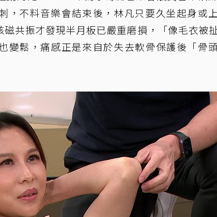
刺，不料音樂會結束後，林凡只要久坐起身或
核磁共振才發現半月板已嚴重磨損，「像毛衣被
也變鬆，痛感正是來自於失去軟骨保護後「骨