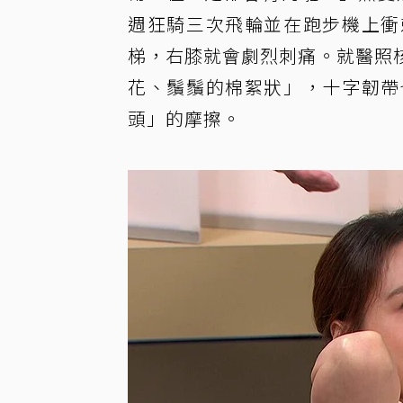
週狂騎三次飛輪並在跑步機上衝
梯，右膝就會劇烈刺痛。就醫照
花、鬚鬚的棉絮狀」，十字韌帶
頭」的摩擦。