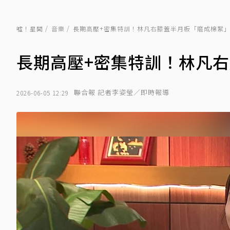
噓！星聞
音樂
長期高壓+密集特訓！林凡右膝蓋半月板「磨成棉絮
長期高壓+密集特訓！林凡
聯合報 記者李姿瑩／即時報導
2026-06-05 12:29