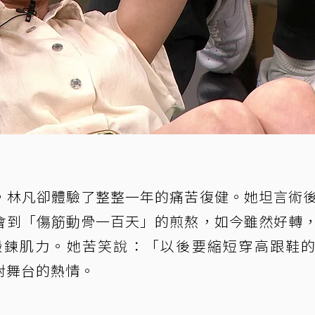
，林凡卻體驗了整整一年的痛苦復健。她坦言術
會到「傷筋動骨一百天」的煎熬，如今雖然好轉
鍛鍊肌力。她苦笑說：「以後要縮短穿高跟鞋
對舞台的熱情。