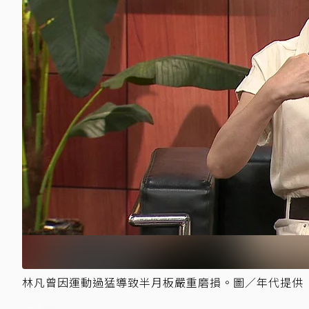
林凡曾因運動過猛導致半月板嚴重磨損。圖／年代提供