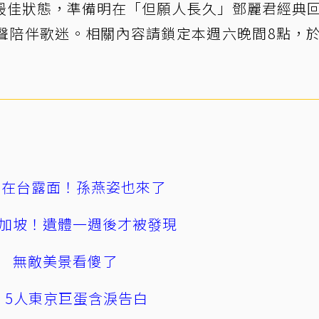
最佳狀態，準備明在「但願人長久」鄧麗君經典
聲陪伴歌迷。相關內容請鎖定本週六晚間8點，
涵在台露面！孫燕姿也來了
加坡！遺體一週後才被發現
 無敵美景看傻了
幕！5人東京巨蛋含淚告白