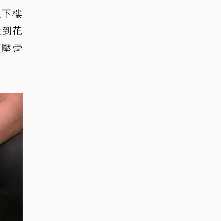
上下樓
扯到花
頭壓骨