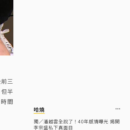
後前三
，但半
的時間
哈燒
獨／潘越雲全說了！40年感情曝光 揭開
李宗盛私下真面目