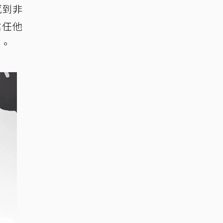
感到非
信任他
歉。