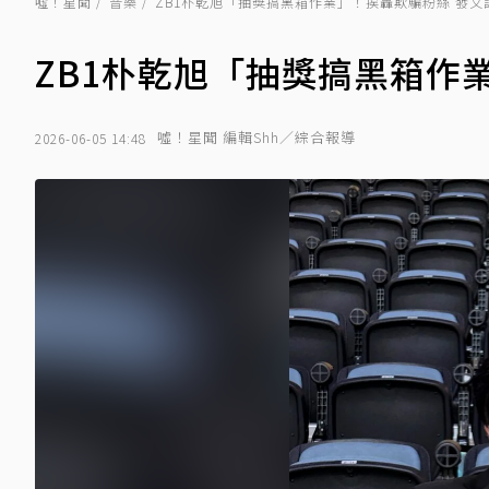
噓！星聞
音樂
ZB1朴乾旭「抽獎搞黑箱作業」！挨轟欺騙粉絲 發文
ZB1朴乾旭「抽獎搞黑箱作
噓！星聞 編輯Shh／綜合報導
2026-06-05 14:48