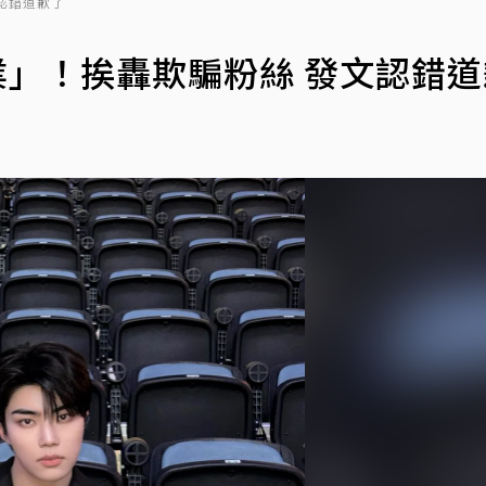
認錯道歉了
業」！挨轟欺騙粉絲 發文認錯