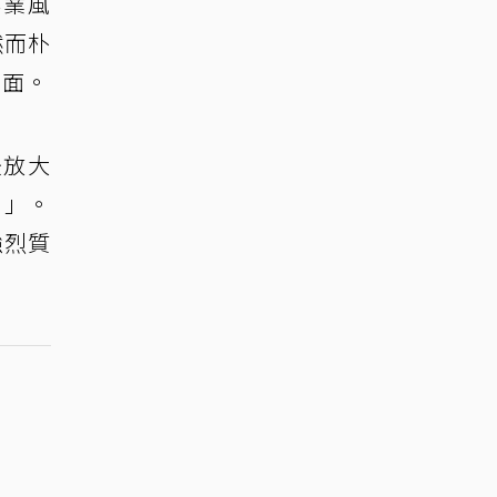
作業風
然而朴
畫面。
後放大
0」。
強烈質