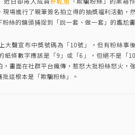
）近日卻捲入成員
朴乾旭
「欺騙粉絲」的黑箱
，現場進行了親筆簽名拍立得的抽獎福利活動，
下粉絲的鏡頭捕捉到「說一套、做一套」的尷尬
上大聲宣布中獎號碼為「10號」，但有粉絲事
的紙條數字應該是「9」或「6」，但絕不是「1
拍，畫面在社群平台瘋傳，惹怒大批粉絲怒火，
痛批這根本是「欺騙粉絲」。