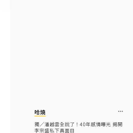
哈燒
獨／潘越雲全說了！40年感情曝光 揭開
李宗盛私下真面目