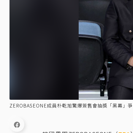
ZEROBASEONE成員朴乾旭驚爆簽售會抽獎「黑幕」爭議