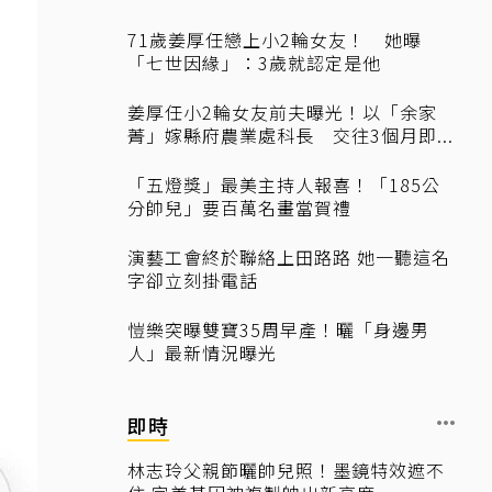
71歲姜厚任戀上小2輪女友！ 她曝
「七世因緣」：3歲就認定是他
姜厚任小2輪女友前夫曝光！以「余家
菁」嫁縣府農業處科長 交往3個月即...
「五燈獎」最美主持人報喜！「185公
分帥兒」要百萬名畫當賀禮
演藝工會終於聯絡上田路路 她一聽這名
字卻立刻掛電話
愷樂突曝雙寶35周早產！曬「身邊男
人」最新情況曝光
即時
林志玲父親節曬帥兒照！墨鏡特效遮不