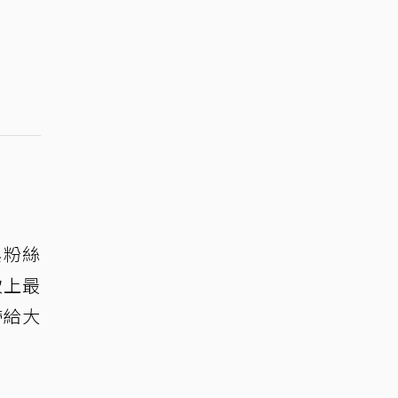
與粉絲
致上最
帶給大