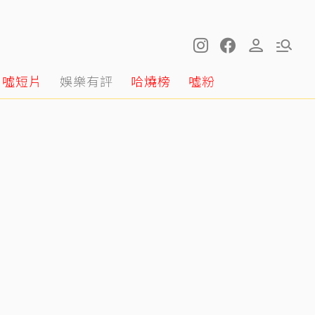
噓短片
娛樂有評
哈燒榜
噓粉