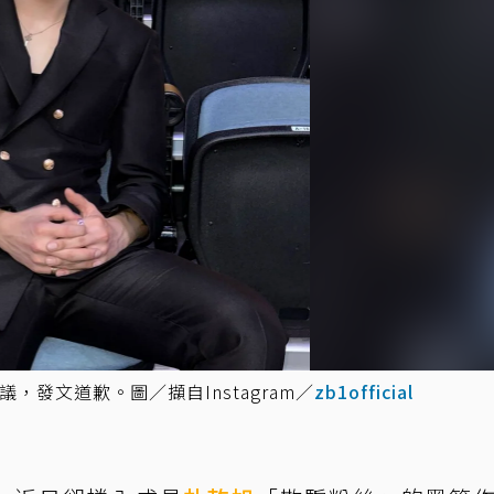
，發文道歉。圖／擷自Instagram／
zb1official