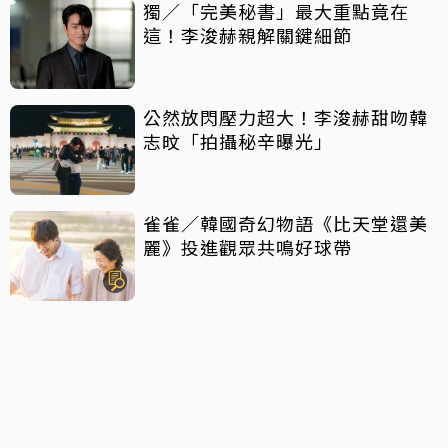
獨／「完美秘書」最大重點竟在
這！李浚赫親解關鍵細節
公然放閃壓力超大！李浚赫甜吻韓
志旼「拍攝秘辛曝光」
雀雀／韓國奇幻物語《比天堂還美
麗》投進觀眾共鳴好球帶