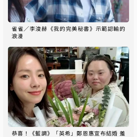
雀雀／李浚赫《我的完美秘書》示範認輸的
浪漫
恭喜！《藍調》「英希」鄭恩惠宣布結婚 羞