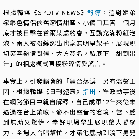
根據韓媒《SPOTV NEWS》
報導
，這對姐弟
戀銀色情侶依舊戀情甜蜜。小倆口其實上個月
底才被目擊在首爾某處約會，互動充滿粉紅泡
泡。兩人被粉絲認出也毫無明星架子，展現親
切笑容熱情問候、大方簽名，私底下「甜到出
汁」的相處模式直接粉碎情變謠言。
事實上，引發誤會的「舞台落淚」另有溫馨主
因。根據韓媒《日刊體育》
指出
，崔政勳事後
在網路節目中親自解釋，自己成軍12年來從未
遇過在台上鎖喉、發不出聲音的窘境，當下感
到無助又驚慌。幸好現場學生展現驚人凝聚
力，全場大合唱幫忙，才讓他感動到流下男兒