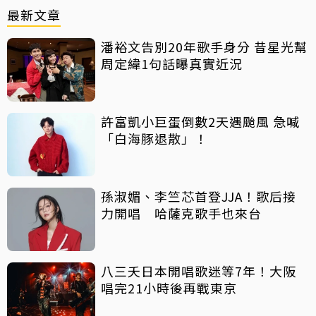
最新文章
潘裕文告別20年歌手身分 昔星光幫
周定緯1句話曝真實近況
許富凱小巨蛋倒數2天遇颱風 急喊
「白海豚退散」！
孫淑媚、李竺芯首登JJA！歌后接
力開唱 哈薩克歌手也來台
八三夭日本開唱歌迷等7年！大阪
唱完21小時後再戰東京