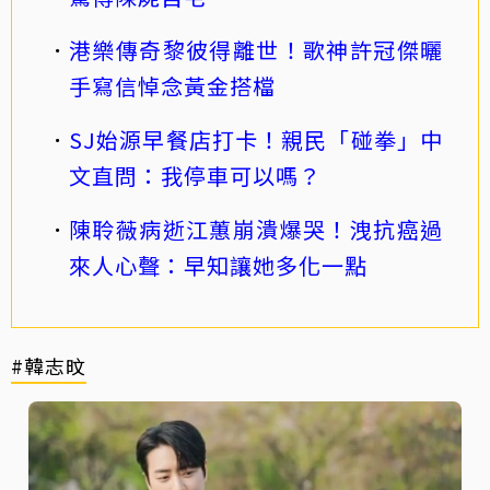
港樂傳奇黎彼得離世！歌神許冠傑曬
手寫信悼念黃金搭檔
SJ始源早餐店打卡！親民「碰拳」中
文直問：我停車可以嗎？
陳聆薇病逝江蕙崩潰爆哭！洩抗癌過
來人心聲：早知讓她多化一點
#韓志旼