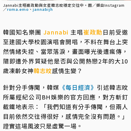
Jannabi主唱崔政勳與女星韓志旼穩定交往中。圖／擷自Instagram
／
roma.emo
、
jannabijh
韓國知名樂團
Jannabi
主唱
崔政勳
日前受邀
至建國大學校園演唱會開唱，不料在舞台上突
然情緒失控、當眾落淚，畫面曝光後遭瘋傳，
隨即遭外界質疑他是否與公開熱戀2年的大10
歲凍齡女神
韓志旼
感情生變？
針對分手傳聞，韓媒
《每日經濟》
引述韓志旼
所屬經紀公司BH娛樂的官方回應，對方斬釘
截鐵地表示：「我們知道有分手傳聞，但兩人
目前依然交往得很好，感情完全沒有問題。」
證實這場風波只是虛驚一場。