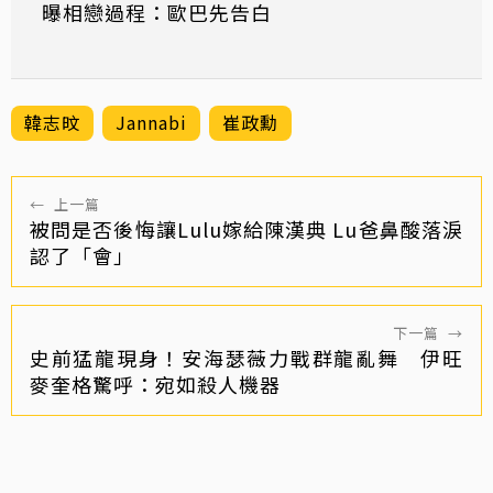
曝相戀過程：歐巴先告白
韓志旼
Jannabi
崔政勳
←
上一篇
被問是否後悔讓Lulu嫁給陳漢典 Lu爸鼻酸落淚
認了「會」
下一篇
→
史前猛龍現身！安海瑟薇力戰群龍亂舞 伊旺
麥奎格驚呼：宛如殺人機器