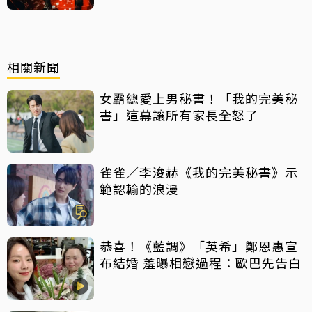
相關新聞
女霸總愛上男秘書！「我的完美秘
書」這幕讓所有家長全怒了
雀雀／李浚赫《我的完美秘書》示
範認輸的浪漫
恭喜！《藍調》「英希」鄭恩惠宣
布結婚 羞曝相戀過程：歐巴先告白