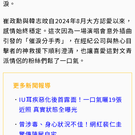
淚。
崔政勳與韓志旼自2024年8月大方認愛以來，
感情始終穩定。這次因為一場演唱會意外插曲
引發的「催淚分手秀」，在經紀公司與熱心目
擊者的神救援下順利澄清，也讓喜愛這對文青
派情侶的粉絲們鬆了一口氣。
更多新聞報導
IU耳疾惡化後首露面！一口氣曬19張
近照 真實狀態全曝光
曾涉毒、身心狀況不佳！網紅裴仁圭
驚傳陳屍自宅