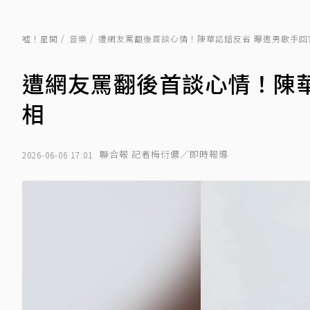
噓！星聞
音樂
遭網友罵翻後首談心情！陳華認錯反省 曝邀男歌手回
遭網友罵翻後首談心情！陳
相
聯合報 記者梅衍儂／即時報導
2026-06-06 17:01