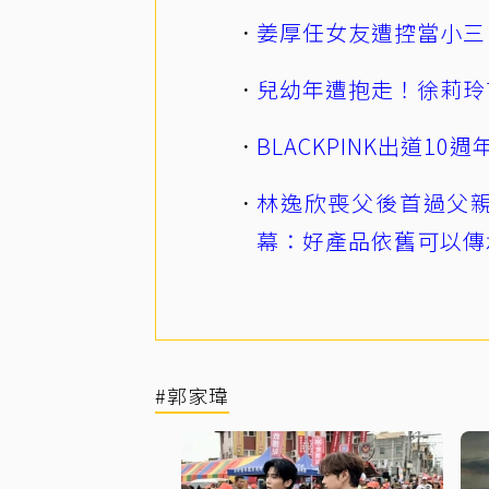
姜厚任女友遭控當小三
兒幼年遭抱走！徐莉玲
BLACKPINK出道1
林逸欣喪父後首過父親
幕：好產品依舊可以傳
#郭家瑋