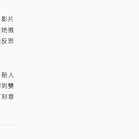
，影片
來她推
與反思
、新人
想到雙
有刻意