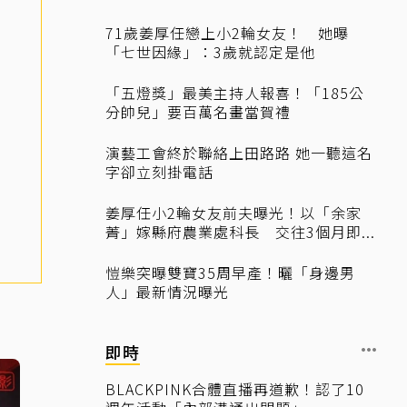
71歲姜厚任戀上小2輪女友！ 她曝
「七世因緣」：3歲就認定是他
「五燈獎」最美主持人報喜！「185公
分帥兒」要百萬名畫當賀禮
演藝工會終於聯絡上田路路 她一聽這名
字卻立刻掛電話
姜厚任小2輪女友前夫曝光！以「余家
菁」嫁縣府農業處科長 交往3個月即...
愷樂突曝雙寶35周早產！曬「身邊男
人」最新情況曝光
即時
BLACKPINK合體直播再道歉！認了10