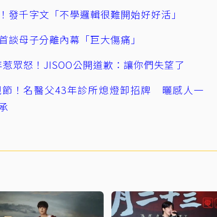
！發千字文「不學邏輯很難開始好好活」
首談母子分離內幕「巨大傷痛」
0週年惹眾怒！JISOO公開道歉：讓你們失望了
節！名醫父43年診所熄燈卸招牌 曬感人一
承