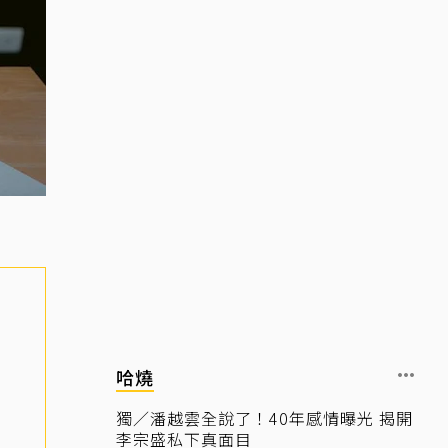
哈燒
獨／潘越雲全說了！40年感情曝光 揭開
李宗盛私下真面目