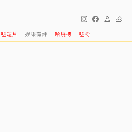
噓短片
娛樂有評
哈燒榜
噓粉