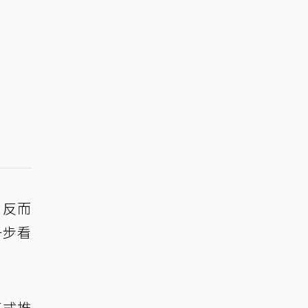
，反而
一步看
正式推