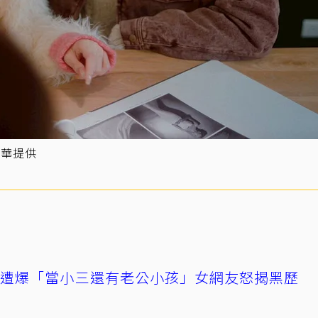
陳華提供
友遭爆「當小三還有老公小孩」女網友怒揭黑歷