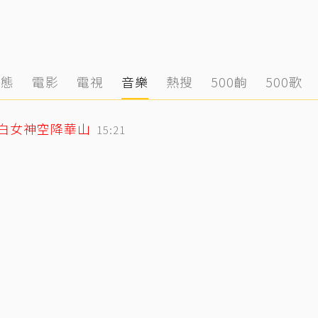
動態
電影
電視
音樂
熱搜
500齣
500歌
純白女神空降華山
15:21