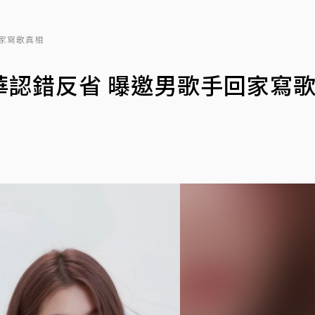
家寫歌真相
華認錯反省 曝邀男歌手回家寫