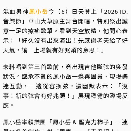
混血男神
鳳小岳
今（6）日天登上「2026 ID.
音樂節」華山大草原主舞台開唱，特別祭出誠
意十足的療癒歌單。看到天空放晴，他開心表
示：「好久沒有出來演出！先感謝老天給了好
天氣，讓一上場就有好兆頭的意思！」
未料唱到第三首歌前，竟出現吉他斷弦的突發
狀況。臨危不亂的鳳小岳一邊與團員、現場樂
迷互動，一邊從容換弦，還幽默表示：「沒
事！新的弦會有好兆頭！」展現穩健的臨場反
應。
鳳小岳率領樂團「鳳小岳 & 壓克力柿子」一連