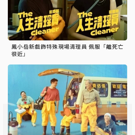
鳳小岳新戲飾特殊現場清理員 佩服「離死亡
很近」