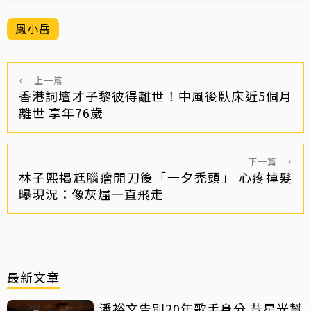
鳳小岳
←
上一篇
香港詞壇才子黎彼得離世！中風後臥床近5個月
離世 享年76歲
下一篇
→
林子熙揭尪腦瘤開刀後「一夕禿頭」 心疼掉髮
曝現況：像灰燼一直飛走
最新文章
潘裕文告別20年歌手身分 昔星光幫