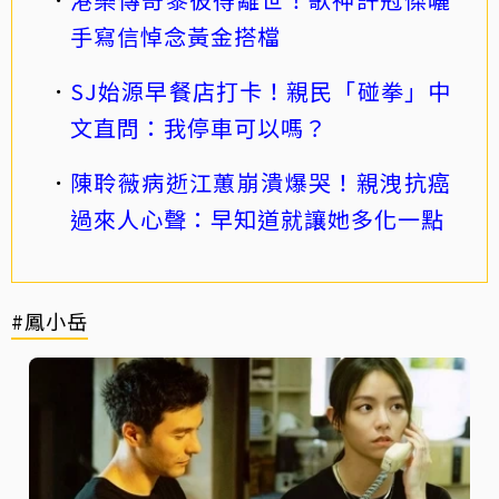
手寫信悼念黃金搭檔
SJ始源早餐店打卡！親民「碰拳」中
文直問：我停車可以嗎？
陳聆薇病逝江蕙崩潰爆哭！親洩抗癌
過來人心聲：早知道就讓她多化一點
#鳳小岳