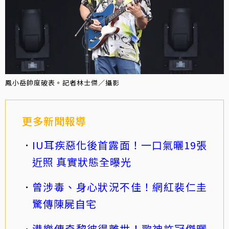
鳳小岳帥度破表。記者林士傑／攝影
更多新聞報導
IU耳疾惡化後首露面！一口氣曬19張
近照 真實狀態全曝光
曾涉毒、身心狀況不佳！網紅裴仁圭
驚傳陳屍自宅
港樂傳奇黎彼得離世！歌神許冠傑曬