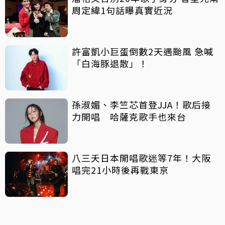
周定緯1句話曝真實近況
許富凱小巨蛋倒數2天遇颱風 急喊
「白海豚退散」！
孫淑媚、李竺芯首登JJA！歌后接
力開唱 哈薩克歌手也來台
八三夭日本開唱歌迷等7年！大阪
唱完21小時後再戰東京