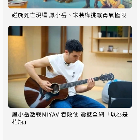
碰觸死亡現場 鳳小岳、宋芸樺挑戰勇氣極限
鳳小岳激戰MIYAVI吞敗仗 震撼全網「以為是
花瓶」