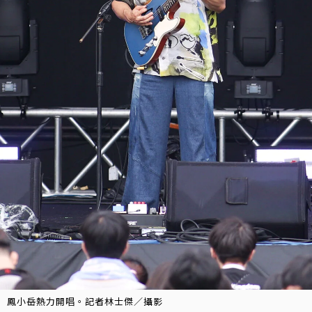
鳳小岳熱力開唱。記者林士傑／攝影