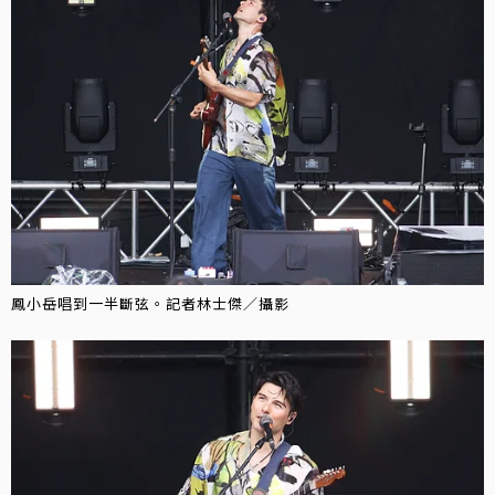
鳳小岳唱到一半斷弦。記者林士傑／攝影