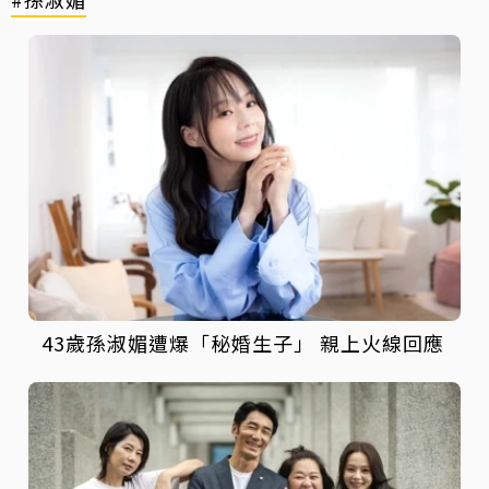
43歲孫淑媚遭爆「秘婚生子」 親上火線回應