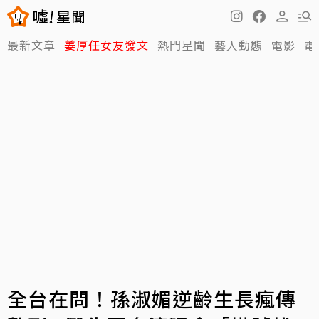
最新文章
姜厚任女友發文
熱門星聞
藝人動態
電影
電
全台在問！孫淑媚逆齡生長瘋傳