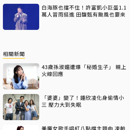
白海豚也擋不住！許富凱小巨蛋1.1
萬人冒雨挺進 田馥甄有颱風也要來
相關新聞
43歲孫淑媚遭爆「秘婚生子」 親上
火線回應
「婆婆」變了！鍾欣凌化身偷情小
三 壓力大到失眠
美魔女歌手唱紅八點檔主題曲 凍齡