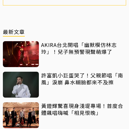
最新文章
AKIRA台北開唱「幽默模仿林志
玲」！兒子無預警現聲萌爆了
許富凱小巨蛋哭了！父親節唱「南
風」淚崩 鼻水糊臉都來不及擦
黃鐙輝驚喜現身淺堤專場！首度合
體飆唱嗨喊「相見恨晚」