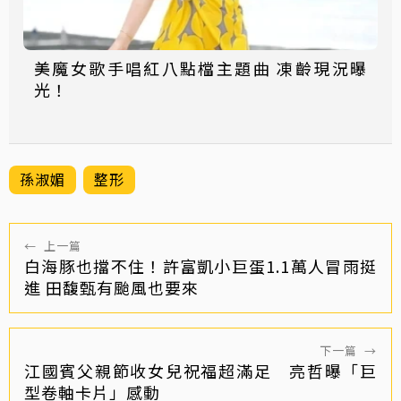
美魔女歌手唱紅八點檔主題曲 凍齡現況曝
光！
孫淑媚
整形
←
上一篇
白海豚也擋不住！許富凱小巨蛋1.1萬人冒雨挺
進 田馥甄有颱風也要來
下一篇
→
江國賓父親節收女兒祝福超滿足 亮哲曝「巨
型卷軸卡片」感動