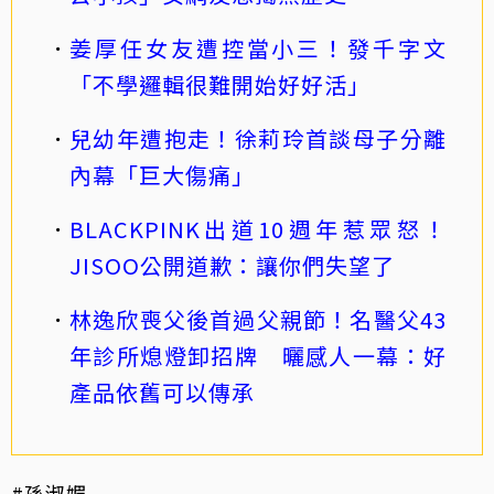
姜厚任女友遭控當小三！發千字文
「不學邏輯很難開始好好活」
兒幼年遭抱走！徐莉玲首談母子分離
內幕「巨大傷痛」
BLACKPINK出道10週年惹眾怒！
JISOO公開道歉：讓你們失望了
林逸欣喪父後首過父親節！名醫父43
年診所熄燈卸招牌 曬感人一幕：好
產品依舊可以傳承
#孫淑媚