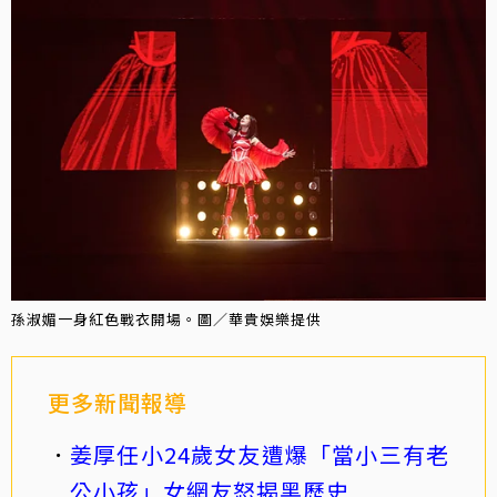
孫淑媚一身紅色戰衣開場。圖／華貴娛樂提供
更多新聞報導
姜厚任小24歲女友遭爆「當小三有老
公小孩」女網友怒揭黑歷史