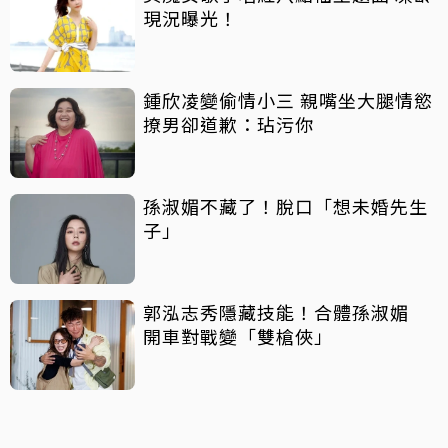
現況曝光！
鍾欣凌變偷情小三 親嘴坐大腿情慾
撩男卻道歉：玷污你
孫淑媚不藏了！脫口「想未婚先生
子」
郭泓志秀隱藏技能！合體孫淑媚
開車對戰變「雙槍俠」