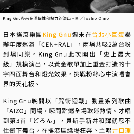
King Gnu帶來充滿個性和熱力的演出。圖／Toshio Ohno
日本搖滾樂團
King Gnu
週末在
台北小巨蛋
舉
辦年度巡演「CEN+RAL」，兩場共吸2萬台粉
到場同樂。King Gnu此次開出「史上最大
級」規模演出，以黃金歌單加上重金打造的十
字四面舞台和燈光效果，挑戰粉絲心中演唱會
界的天花板。
King Gnu晚間以「咒術迴戰」動畫系列歌曲
「AIZO」開場，瞬間點燃全場歌迷熱情。才唱
到第3首「どろん」，貝斯手新井和輝就忍不
住衝下舞台，在搖滾區繞場狂奔。主唱
井口理