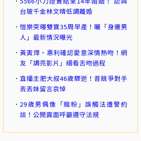
5566小刀證實結束14年婚姻！ 認與
台玻千金林文晴低調離婚
愷樂突曝雙寶35周早產！曬「身邊男
人」最新情況曝光
黃寅燁、惠利確認愛意深情熱吻！網
友「調亮影片」細看舌吻過程
直播主肥大叔46歲驟逝！昔競爭對手
丟丟妹留言哀悼
29歲男偶像「寵粉」誤觸法遭警約
談！公開露面呼籲遵守法規