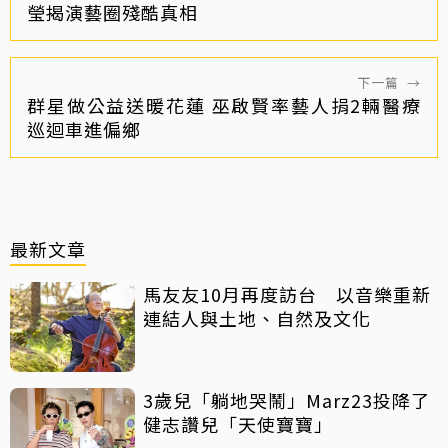
瑩揭演藝圈殘酷真相
下一篇
→
群星做公益送暖花蓮 巫啟賢率藝人捐2輛醫療
巡迴車進偏鄉
最新文章
馬友友10月再度訪台 以音樂重新
連結人與土地、自然及文化
3歲兒「躺地哭鬧」Marz23投降了
健志讚兒「天使寶寶」