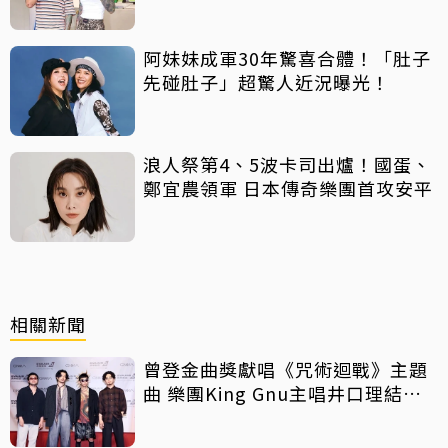
阿妹妹成軍30年驚喜合體！「肚子
先碰肚子」超驚人近況曝光！
浪人祭第4、5波卡司出爐！國蛋、
鄭宜農領軍 日本傳奇樂團首攻安平
相關新聞
曾登金曲獎獻唱《咒術迴戰》主題
曲 樂團King Gnu主唱井口理結婚
了！