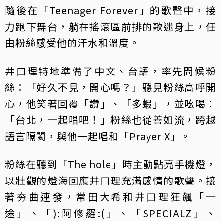
隨後在「Teenager Forever」的歌聲中，接
力跑下舞台，躺在搖滾區前排的歌迷身上，任
由粉絲感受他的汗水和溫度。
井口理特地準備了中文、台語，率先問候粉
絲：「好久不見，開心嗎？」聽見粉絲高呼開
心，他笑著回覆「讚」、「多蝦」，並吆喝：
「台北，一起唱吧！」粉絲也從善如流，跨越
語言隔閡，與他一起唱和「Prayer X」。
粉絲在聽到「The hole」時主動點亮手機燈，
以壯觀的燈海回應井口理充滿感情的歌聲。接
著夯曲連發，常田大希和井口理狂飆「一
途」、「):阿修羅:(」、「SPECIALZ」、