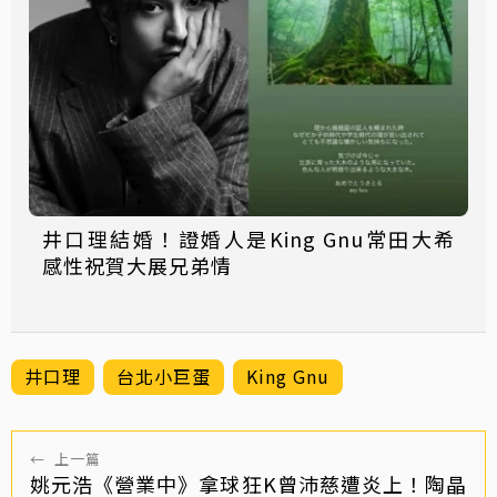
井口理結婚！證婚人是King Gnu常田大希
感性祝賀大展兄弟情
井口理
台北小巨蛋
King Gnu
←
上一篇
姚元浩《營業中》拿球狂K曾沛慈遭炎上！陶晶