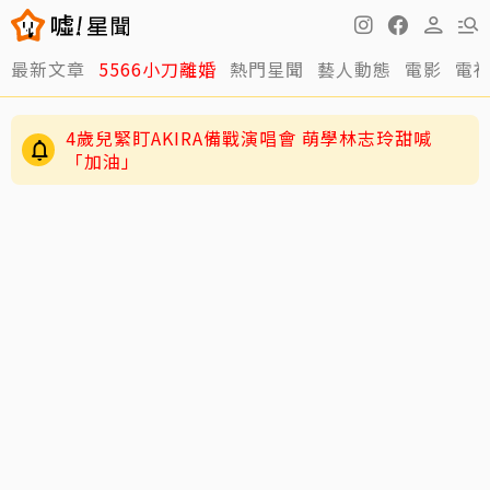
4歲兒緊盯AKIRA備戰演唱會 萌學林志玲甜喊
最新文章
5566小刀離婚
熱門星聞
藝人動態
電影
電
「加油」
29歲男偶像「寵粉」誤觸法遭警約談！公開露面
呼籲遵守法規