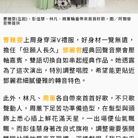
曹雅雯(左起)、彭佳慧、林凡、周蕙輪番帶來首首好歌。圖／阿爾發
音樂提供
曹雅雯
上周身穿深V禮服，好身材一覽無遺，
擔任「但願人長久」
鄧麗君
經典回聲音樂會壓
軸嘉賓，雙語切換自如串起經典作品。她透露
為了這次演出，特別調整唱腔，希望能更貼近
鄧麗君細膩優雅的轉音特色。
此外，林凡、
周蕙
各自帶來首首好歌，不只歌
聲動人，周蕙下足苦功準備造型，在髮型與頭
飾上悉心插上鮮花滿天星，一出場便仙氣飄
飄。而彭佳慧身著改良式旗袍，調整需要張開