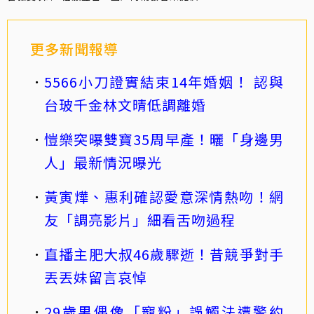
更多新聞報導
5566小刀證實結束14年婚姻！ 認與
台玻千金林文晴低調離婚
愷樂突曝雙寶35周早產！曬「身邊男
人」最新情況曝光
黃寅燁、惠利確認愛意深情熱吻！網
友「調亮影片」細看舌吻過程
直播主肥大叔46歲驟逝！昔競爭對手
丟丟妹留言哀悼
29歲男偶像「寵粉」誤觸法遭警約