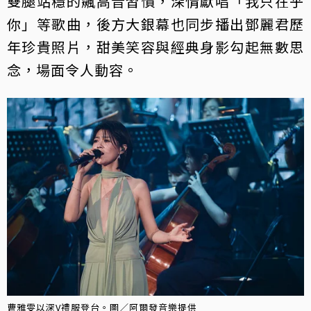
雙腿站穩的飆高音習慣，深情獻唱「我只在乎
你」等歌曲，後方大銀幕也同步播出鄧麗君歷
年珍貴照片，甜美笑容與經典身影勾起無數思
念，場面令人動容。
曹雅雯以深V禮服登台。圖／阿爾發音樂提供