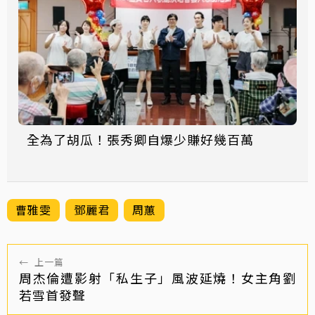
全為了胡瓜！張秀卿自爆少賺好幾百萬
曹雅雯
鄧麗君
周蕙
←
上一篇
周杰倫遭影射「私生子」風波延燒！女主角劉
若雪首發聲