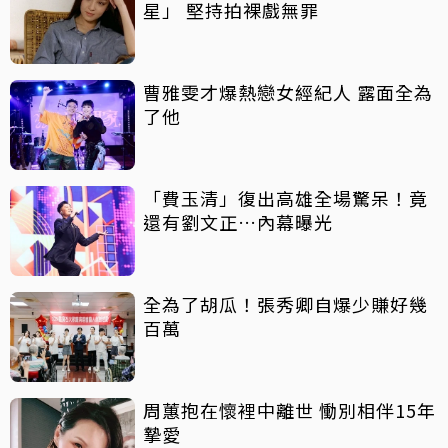
星」 堅持拍裸戲無罪
曹雅雯才爆熱戀女經紀人 露面全為
了他
「費玉清」復出高雄全場驚呆！竟
還有劉文正…內幕曝光
全為了胡瓜！張秀卿自爆少賺好幾
百萬
周蕙抱在懷裡中離世 慟別相伴15年
摯愛