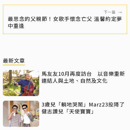
下一篇
→
最思念的父親節！女歌手懷念亡父 溫馨約定夢
中重逢
最新文章
馬友友10月再度訪台 以音樂重新
連結人與土地、自然及文化
3歲兒「躺地哭鬧」Marz23投降了
健志讚兒「天使寶寶」