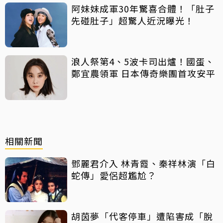
阿妹妹成軍30年驚喜合體！「肚子
先碰肚子」超驚人近況曝光！
浪人祭第4、5波卡司出爐！國蛋、
鄭宜農領軍 日本傳奇樂團首攻安平
相關新聞
鄧麗君介入 林青霞、秦祥林演「白
蛇傳」愛侶超尷尬？
胡茵夢「代客停車」遭陷害成「脫