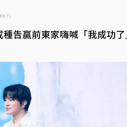
成功了」
成種告贏前東家嗨喊「我成功了