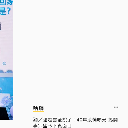
哈燒
獨／潘越雲全說了！40年感情曝光 揭開
李宗盛私下真面目