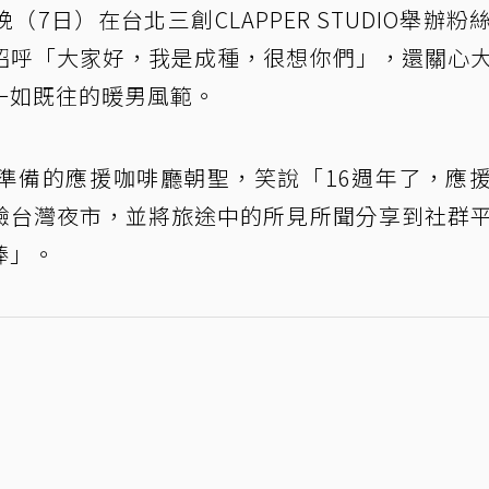
晚（7日）在台北三創CLAPPER STUDIO舉辦粉
招呼「大家好，我是成種，很想你們」，還關心
一如既往的暖男風範。
準備的應援咖啡廳朝聖，笑說「16週年了，應
驗台灣夜市，並將旅途中的所見所聞分享到社群
棒」。