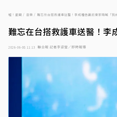
噓！星聞
音樂
難忘在台搭救護車送醫！李成種告贏前東家嗨喊「我
難忘在台搭救護車送醫！李
聯合報 記者李姿瑩／即時報導
2026-06-08 11:13