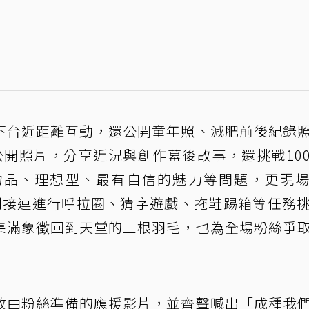
下台近距離互動，還公開童年照、減肥前後紀錄
未公開照片，分享近況與創作幕後故事，還挑戰10
物品、理想型、最有自信的魅力等問題，更現
。後半段則接連進行呼拉圈、猜字遊戲、拖鞋踢箱等任務
集滿象徵回到天堂的三根羽毛，也為全場粉絲爭
放由粉絲準備的應援影片，並齊聲喊出「成種我