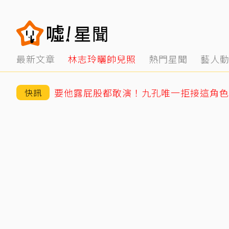
最新文章
林志玲曬帥兒照
熱門星聞
藝人
要他露屁股都敢演！九孔唯一拒接這角色
快訊