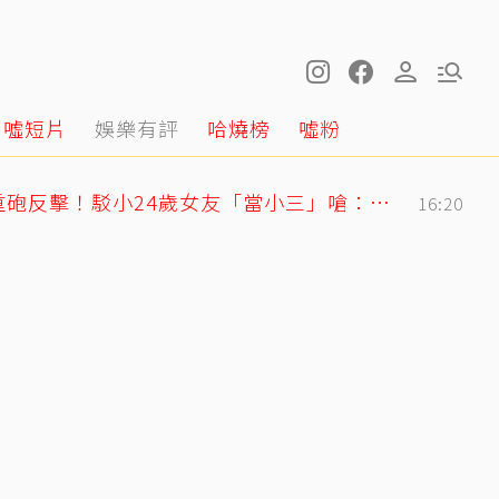
噓短片
娛樂有評
哈燒榜
噓粉
姜厚任護愛12點聲明重砲反擊！駁小24歲女友「當小三」嗆：講三小？
16:20