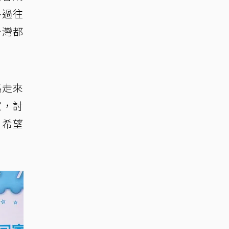
多過往
台灣都
路走來
家，討
，希望