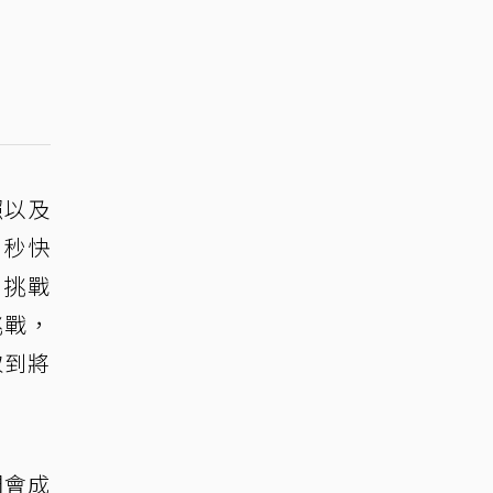
照以及
0秒快
場挑戰
挑戰，
取到將
們會成