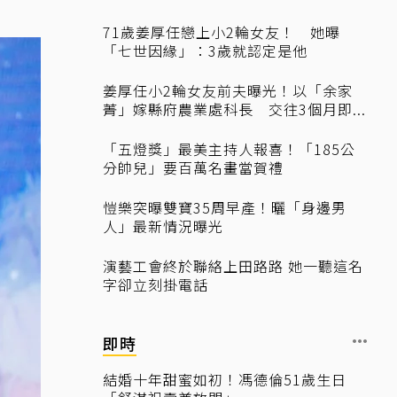
71歲姜厚任戀上小2輪女友！ 她曝
「七世因緣」：3歲就認定是他
姜厚任小2輪女友前夫曝光！以「余家
菁」嫁縣府農業處科長 交往3個月即...
「五燈獎」最美主持人報喜！「185公
分帥兒」要百萬名畫當賀禮
愷樂突曝雙寶35周早產！曬「身邊男
人」最新情況曝光
演藝工會終於聯絡上田路路 她一聽這名
字卻立刻掛電話
即時
結婚十年甜蜜如初！馮德倫51歲生日