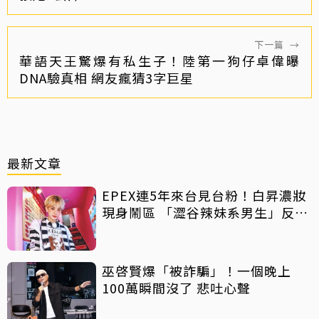
下一篇
→
華語天王驚爆有私生子！陸第一狗仔卓偉曝
DNA驗真相 網友瘋猜3字巨星
最新文章
EPEX連5年來台見台粉！白昇濃妝
現身鬧區 「澀谷辣妹系男生」反差
吸睛
巫啓賢爆「被詐騙」！一個晚上
100萬瞬間沒了 悲吐心聲