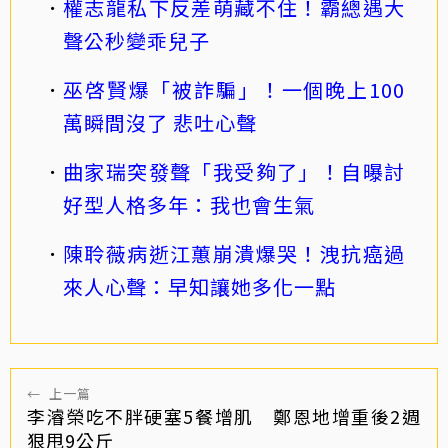
權志龍私下反差萌藏不住！霸總遇大
聲公秒變乖兒子
巫啓賢爆「被詐騙」！一個晚上100
萬瞬間沒了 悲吐心聲
曲家瑞突發聲「我受夠了」！自曝討
好型人格多年：我也會生氣
陳聆薇病逝江蕙崩潰爆哭！洩抗癌過
來人心聲：早知讓她多化一點
←
上一篇
李濬榮吃不胖硬塞5餐增肌 鄭恩地增重後2週
狠甩9公斤