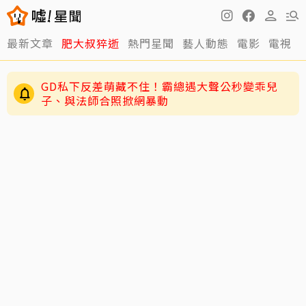
最新文章
肥大叔猝逝
熱門星聞
藝人動態
電影
電視
GD私下反差萌藏不住！霸總遇大聲公秒變乖兒
子、與法師合照掀網暴動
周渝民護女超狂！放話未來女婿千萬聘金才行