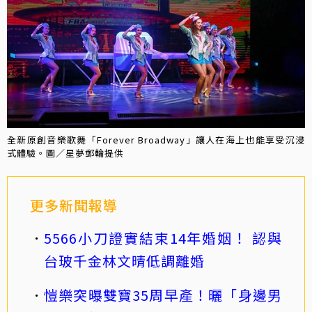
全新原創音樂歌舞「Forever Broadway」讓人在海上也能享受沉浸
式體驗。圖／星夢郵輪提供
更多新聞報導
5566小刀證實結束14年婚姻！ 認與
台玻千金林文晴低調離婚
愷樂突曝雙寶35周早產！曬「身邊男