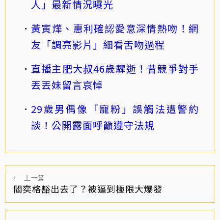
人」最新情況曝光
黃寅燁、惠利確認愛意深情熱吻！網
友「調亮影片」細看舌吻過程
直播主肥大叔46歲驟逝！昔競爭對手
丟丟妹留言哀悼
29歲男偶像「寵粉」誤觸法遭警約
談！公開露面呼籲遵守法規
←
上一篇
閻奕格豁出去了？被逼到極限大爆發