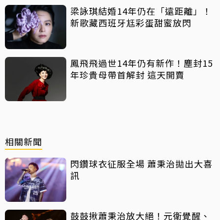
梁詠琪結婚14年仍在「遠距離」！
新歌藏西班牙尪彩蛋甜蜜放閃
鳳飛飛過世14年仍有新作！塵封15
年珍貴母帶首解封 這天開賣
相關新聞
閃鑽球衣征服全場 蕭秉治拋出大喜
訊
鼓鼓揪蕭秉治放大絕！元衛覺醒、