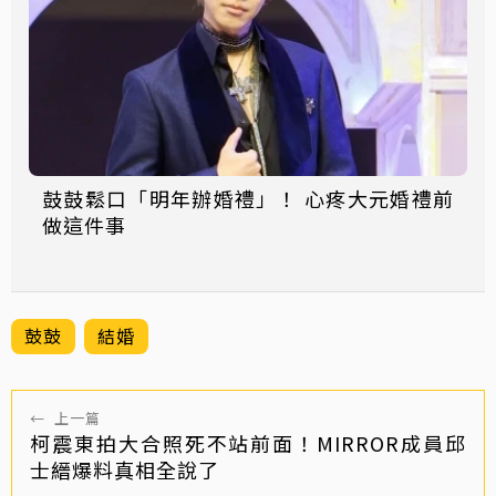
鼓鼓鬆口「明年辦婚禮」！ 心疼大元婚禮前
做這件事
鼓鼓
結婚
←
上一篇
柯震東拍大合照死不站前面！MIRROR成員邱
士縉爆料真相全說了