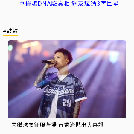
卓偉曝DNA驗真相 網友瘋猜3字巨星
#鼓鼓
閃鑽球衣征服全場 蕭秉治拋出大喜訊