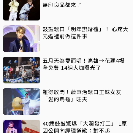
無印良品都來了
鼓鼓鬆口「明年辦婚禮」！ 心疼大
元婚禮前做這件事
五月天為愛而唱！高雄→花蓮4場
全免費 14組大咖曝光了
難得放閃！蕭秉治鬆口正妹女友
「愛的烏龜」旺夫
40歲鼓鼓驚爆「大潤發打工」 1原
因公開向經理道歉：對不起