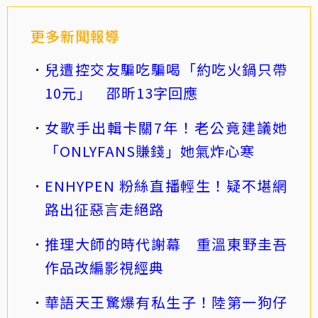
更多新聞報導
兒遭控交友騙吃騙喝「約吃火鍋只帶
10元」 邵昕13字回應
女歌手出輯卡關7年！老公竟建議她
「ONLYFANS賺錢」她氣炸心寒
ENHYPEN 粉絲直播輕生！疑不堪網
路出征惡言走絕路
推理大師的時代謝幕 重溫東野圭吾
作品改編影視經典
華語天王驚爆有私生子！陸第一狗仔