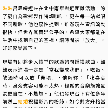
鼓鼓
呂思緯近來在北中南舉辦近距離活動，除
了親自為歌迷製作特調咖啡，更在每一站獻唱
不同新歌。他也感性提到，雖然現在資訊流動
很快，但世界其實是公平的，希望大家都能在
生活中找到自己的空檔，讓時間被「放大」，
好好感受當下。
現場有即將步入禮堂的歌迷詢問婚禮歌曲，鼓
鼓表示進場一定是「當我變成我們」，吃飯、
敬酒時可以放「帶壞」，他解釋：「吃喜宴
時，身旁賓客可能不太熟，輕鬆的音樂能讓氣
氛更自在、不尷尬。」他也發現台下有位多年
前送上
結婚
祝福影片的粉絲，如今對方升格當