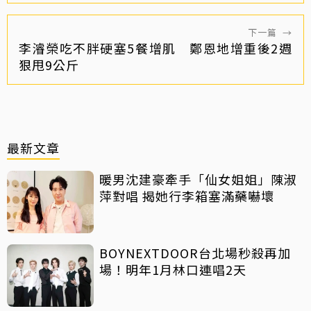
下一篇
→
李濬榮吃不胖硬塞5餐增肌 鄭恩地增重後2週
狠甩9公斤
最新文章
暖男沈建豪牽手「仙女姐姐」陳淑
萍對唱 揭她行李箱塞滿藥嚇壞
BOYNEXTDOOR台北場秒殺再加
場！明年1月林口連唱2天