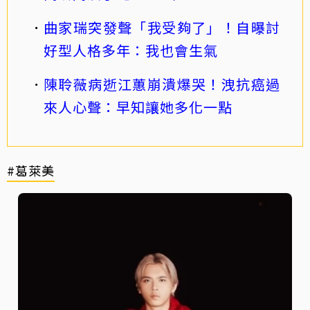
曲家瑞突發聲「我受夠了」！自曝討
好型人格多年：我也會生氣
陳聆薇病逝江蕙崩潰爆哭！洩抗癌過
來人心聲：早知讓她多化一點
#葛萊美