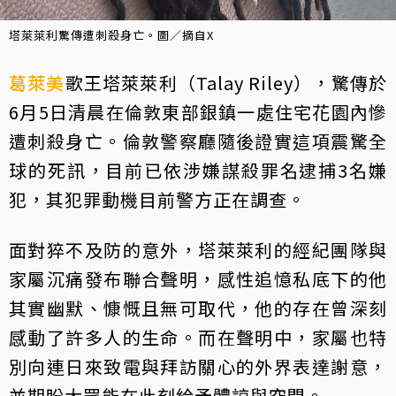
塔萊萊利驚傳遭刺殺身亡。圖／摘自X
葛萊美
歌王塔萊萊利（Talay Riley），驚傳於
6月5日清晨在倫敦東部銀鎮一處住宅花園內慘
遭刺殺身亡。倫敦警察廳隨後證實這項震驚全
球的死訊，目前已依涉嫌謀殺罪名逮捕3名嫌
犯，其犯罪動機目前警方正在調查。
面對猝不及防的意外，塔萊萊利的經紀團隊與
家屬沉痛發布聯合聲明，感性追憶私底下的他
其實幽默、慷慨且無可取代，他的存在曾深刻
感動了許多人的生命。而在聲明中，家屬也特
別向連日來致電與拜訪關心的外界表達謝意，
並期盼大眾能在此刻給予體諒與空間。