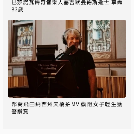
巴莎諾瓦傳奇音樂人塞吉歐曼德斯逝世 享壽
83歲
邦喬飛田納西州天橋拍MV 勸阻女子輕生獲
警讚賞