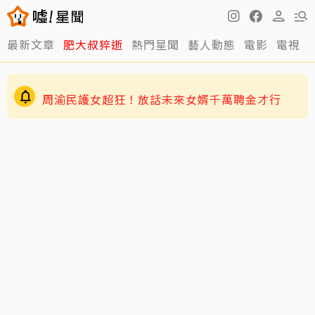
最新文章
肥大叔猝逝
熱門星聞
藝人動態
電影
電視
周渝民護女超狂！放話未來女婿千萬聘金才行
GD私下反差萌藏不住！霸總遇大聲公秒變乖兒
子、與法師合照掀網暴動