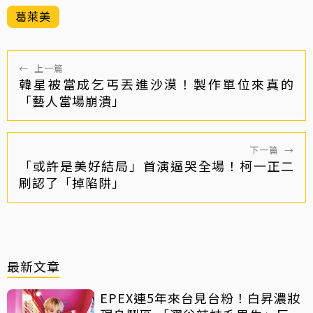
葛萊美
←
上一篇
韓星被當成乞丐丟進沙漠！製作單位來真的
「藝人當場崩潰」
下一篇
→
「或許是美好結局」首演逼哭全場！柯一正二
刷認了「掉陷阱」
最新文章
EPEX連5年來台見台粉！白昇濃妝