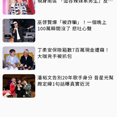
現身鬧區 「澀谷辣妹系男生」反差
吸睛
巫啓賢爆「被詐騙」！一個晚上
100萬瞬間沒了 悲吐心聲
丁柔安保險箱數7百萬現金遭竊！
大咖兇手被抓包
潘裕文告別20年歌手身分 昔星光幫
周定緯1句話曝真實近況