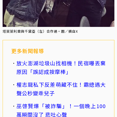
塔萊萊利曾與千黛亞（左）合作過。圖／摘自X
更多新聞報導
放火澎湖垃圾山找相機！民宿曝丟棄
原因「誤認成按摩棒」
權志龍私下反差萌藏不住！霸總遇大
聲公秒變乖兒子
巫啓賢爆「被詐騙」！一個晚上100
萬瞬間沒了 悲吐心聲