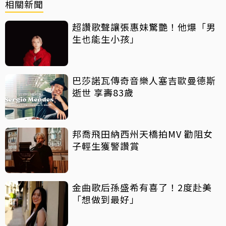
相關新聞
超讚歌聲讓張惠妹驚艷！他爆「男
生也能生小孩」
巴莎諾瓦傳奇音樂人塞吉歐曼德斯
逝世 享壽83歲
邦喬飛田納西州天橋拍MV 勸阻女
子輕生獲警讚賞
金曲歌后孫盛希有喜了！2度赴美
「想做到最好」