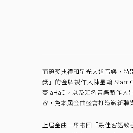
而頒獎典禮和星光大道音樂，特
獎」的金牌製作人陳星翰 Star
豪 aHaO，以及知名音樂製作人呂
容，為本屆金曲盛會打造嶄新聽
上屆金曲一舉抱回「最佳客語歌