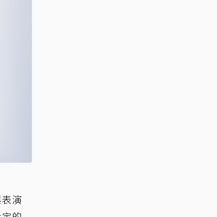
與表演
肯定的