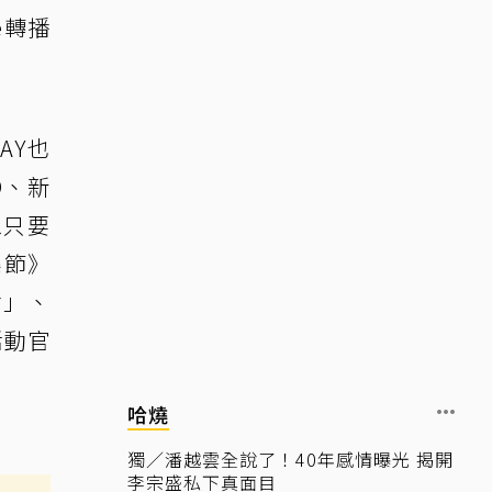
e轉播
AY也
D、新
眾只要
樂節》
會」、
活動官
哈燒
獨／潘越雲全說了！40年感情曝光 揭開
李宗盛私下真面目