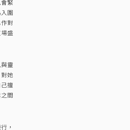
免會緊
為入圍
化作對
這場盛
風與靈
，對她
自己擅
鬆之間
慢行，