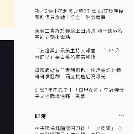
獨／2個小孩赴美要燒2千萬 曲艾玲嘆後
輩削價只拿她十分之一酬勞競爭
演藝工會終於聯絡上田路路 她一聽這名
字卻立刻掛電話
「五燈獎」最美主持人報喜！「185公
分帥兒」要百萬名畫當賀禮
母親病逝昔日家醜再掀！侯炳瑩認封鎖
哥哥侯冠群 兩度抗癌近況曝光
沉默7年不忍了！「車界女神」李冠儀發
長文控職場性騷、黑幕
即時
林子熙揭尪腦瘤開刀後「一夕禿頭」 心