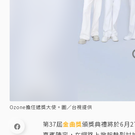
Ozone擔任遞獎大使。圖／台視提供
第37屆
金曲獎
頒獎典禮將於6月
嘉賓陣容，在網路上掀起熱烈討