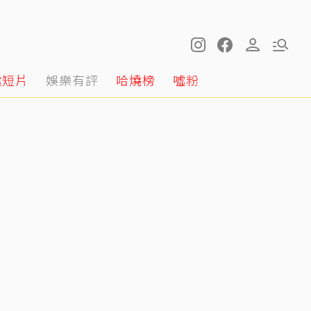
噓短片
娛樂有評
哈燒榜
噓粉