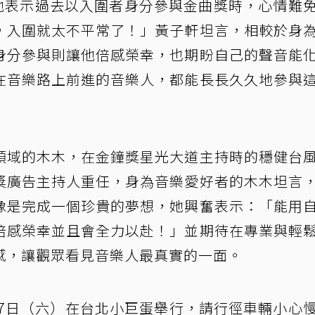
，他表示過去以入圍者身分參與金曲獎時，心情難
，入圍就太不平常了！」黃子軒坦言，相較於身
身分參與則讓他倍感榮幸，也期盼自己的聲音能
在音樂路上前進的音樂人，都能長長久久地參與
領域的木木，在金鐘獎星光大道主持時的穩健台
獎廣告主持人重任，身為音樂愛好者的木木坦言
像是完成一個珍貴的夢想，她興奮表示：「能用
倍感榮幸並且會全力以赴！」並期待在專業與輕
感，讓觀眾看見音樂人最真實的一面。
27日（六）在台北小巨蛋舉行，請行徑車輛小心