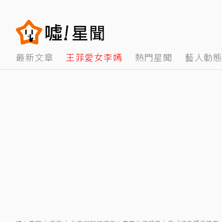
最新文章
王菲愛女李嫣
熱門星聞
藝人動