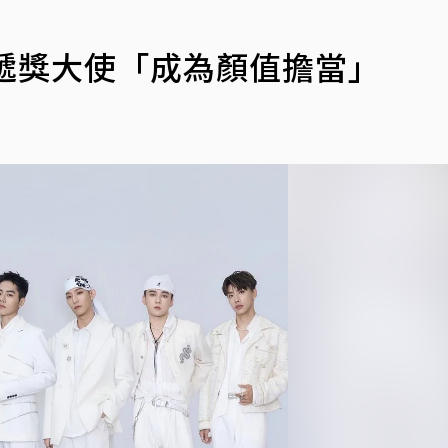
」
遞獎大使「成為顏值擔當」