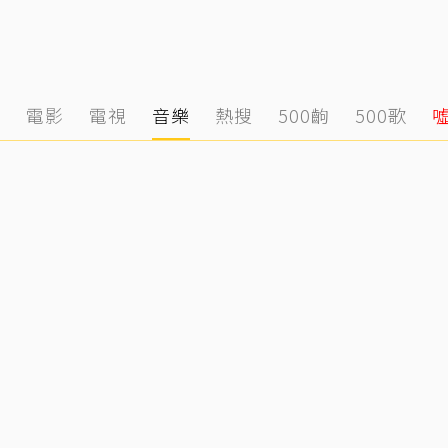
態
電影
電視
音樂
熱搜
500齣
500歌