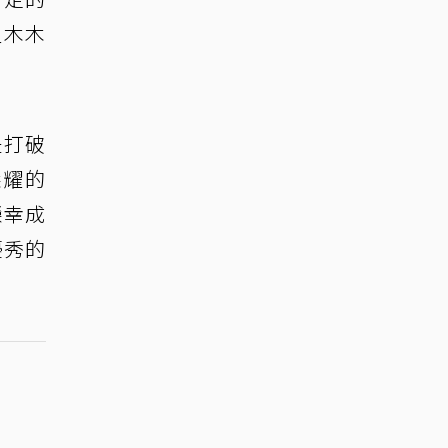
星木木
是打破
榮耀的
榮幸成
優秀的