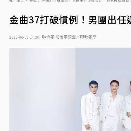
噓！星聞
音樂
金曲37打破慣例！男團出任遞獎大使「成為顏值擔當
金曲37打破慣例！男團出任
聯合報 記者李姿瑩／即時報導
2026-06-09 14:20