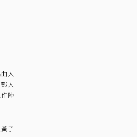
編曲人
的鄭人
製作陣
王黃子