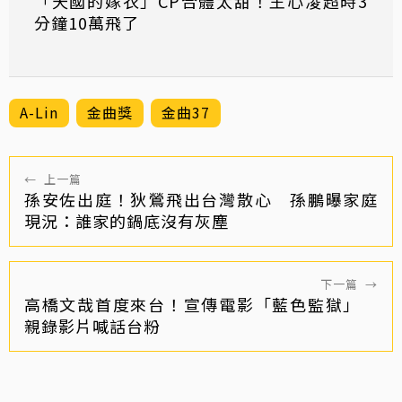
「天國的嫁衣」CP合體太甜！王心凌超時3
分鐘10萬飛了
A-Lin
金曲獎
金曲37
←
上一篇
孫安佐出庭！狄鶯飛出台灣散心 孫鵬曝家庭
現況：誰家的鍋底沒有灰塵
下一篇
→
高橋文哉首度來台！宣傳電影「藍色監獄」
親錄影片喊話台粉