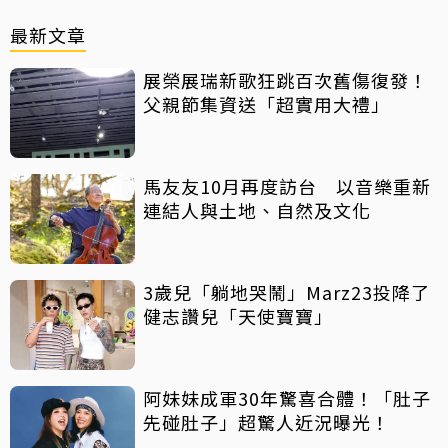
最新文章
展榮展瑞新歌狂跳百次舊傷復發！
父親節集資送「超實用大禮」
馬友友10月再度訪台 以音樂重新
連結人與土地、自然及文化
3歲兒「躺地哭鬧」Marz23投降了
健志讚兒「天使寶寶」
阿妹妹成軍30年驚喜合體！「肚子
先碰肚子」超驚人近況曝光！