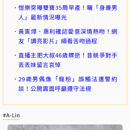
愷樂突曝雙寶35周早產！曬「身邊男
人」最新情況曝光
黃寅燁、惠利確認愛意深情熱吻！網
友「調亮影片」細看舌吻過程
直播主肥大叔46歲驟逝！昔競爭對手
丟丟妹留言哀悼
29歲男偶像「寵粉」誤觸法遭警約
談！公開露面呼籲遵守法規
#A-Lin