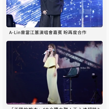
A-Lin曾當江蕙演唱會嘉賓 盼再度合作