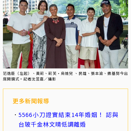
范逸臣（左起）、黃莉、莉芙·烏娃兒 、民雄、張本渝、撒基努今出
席開鏡式。記者沈昱嘉／攝影
更多新聞報導
5566小刀證實結束14年婚姻！ 認與
台玻千金林文晴低調離婚