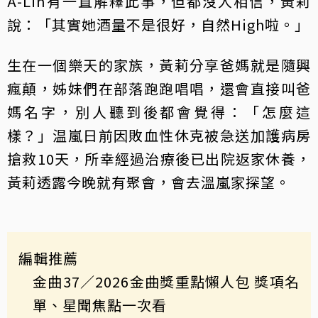
A-Lin有一直解釋此事，但都沒人相信，黃莉
說：「其實她酒量不是很好，自然High啦。」
生在一個樂天的家族，黃莉分享爸媽就是隨興
瘋顛，姊妹們在部落跑跑唱唱，還會直接叫爸
媽名字，別人聽到後都會覺得：「怎麼這
樣？」温嵐日前因敗血性休克被急送加護病房
搶救10天，所幸經過治療後已出院返家休養，
黃莉透露今晚就有聚會，會去溫嵐家探望。
編輯推薦
金曲37
／2026金曲獎重點懶人包 獎項名
單、星聞焦點一次看