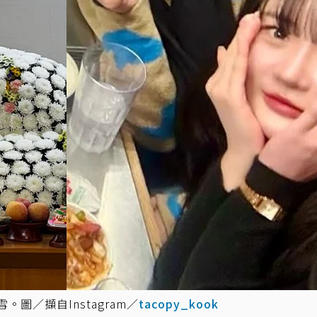
雪。圖／擷自Instagram／
tacopy_kook