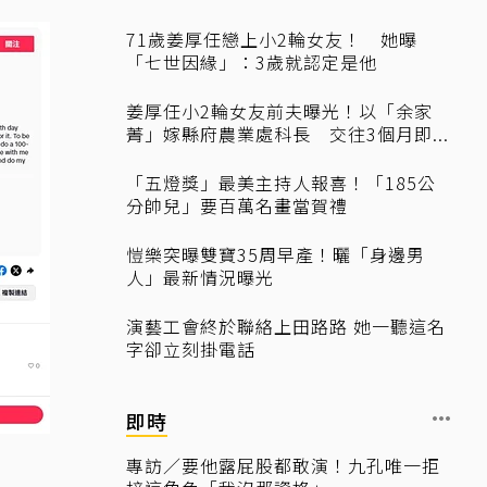
71歲姜厚任戀上小2輪女友！ 她曝
「七世因緣」：3歲就認定是他
姜厚任小2輪女友前夫曝光！以「余家
菁」嫁縣府農業處科長 交往3個月即...
「五燈獎」最美主持人報喜！「185公
分帥兒」要百萬名畫當賀禮
愷樂突曝雙寶35周早產！曬「身邊男
人」最新情況曝光
演藝工會終於聯絡上田路路 她一聽這名
字卻立刻掛電話
即時
專訪／要他露屁股都敢演！九孔唯一拒