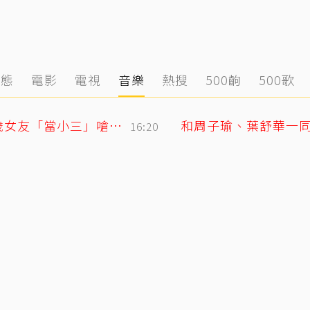
動態
電影
電視
音樂
熱搜
500齣
500歌
姜厚任護愛12點聲明重砲反擊！駁小24歲女友「當小三」嗆：講三小？
和周子瑜、葉舒華一同
16:20