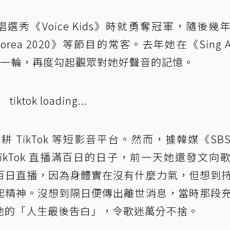
唱選秀《Voice Kids》時就勇奪冠軍，隨後幾
rea 2020》等節目的常客。去年她在《Sing Ag
第一輪，再度勾起觀眾對她好聲音的記憶。
tiktok loading...
TikTok 等短影音平台。然而，據韓媒《SB
ikTok 直播滿百日的日子，前一天她還發文向
百日直播，因為身體實在沒有什麼力氣，但想到
起精神。沒想到隔日便傳出離世消息，當時那段
她的「人生最後告白」，令歌迷萬分不捨。