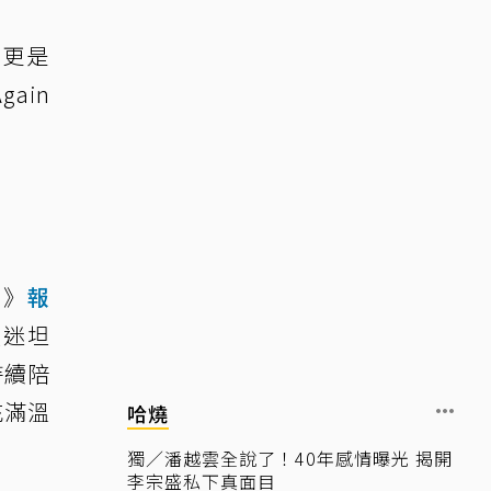
年更是
ain
S》
報
歌迷坦
持續陪
充滿溫
哈燒
獨／潘越雲全說了！40年感情曝光 揭開
李宗盛私下真面目