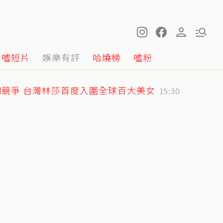
噓短片
娛樂有評
哈燒榜
噓粉
競爭 台灣林莎首度入圍全球百大美女
15:30