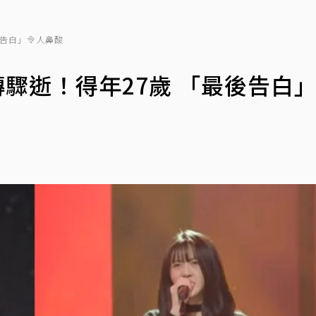
最後告白」令人鼻酸
雪驚傳驟逝！得年27歲 「最後告白