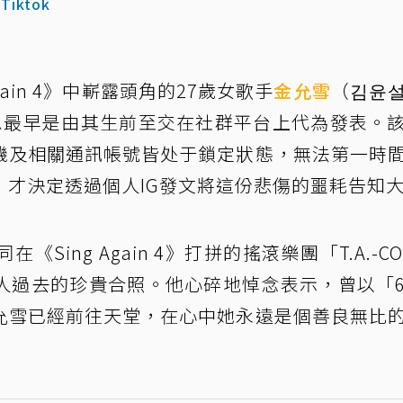
／
Tiktok
ain 4》中嶄露頭角的27歲女歌手
金允雪
（김윤
息最早是由其生前至交在社群平台上代為發表。
機及相關通訊帳號皆处于鎖定狀態，無法第一時
，才決定透過個人IG發文將這份悲傷的噩耗告知
ing Again 4》打拼的搖滾樂團「T.A.-CO
人過去的珍貴合照。他心碎地悼念表示，曾以「
允雪已經前往天堂，在心中她永遠是個善良無比