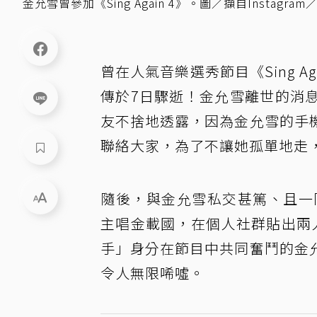
金允雪曾參加《Sing Again 4》。圖／擷自Instagram
曾在人氣音樂選秀節目《Sing Ag
傳於7日驟逝！金允雪離世的消
友不捨地透露，因為金允雪的手
聯絡大家，為了不讓她孤單地走
隨後，與金允雪私交甚篤、且一同在《S
主唱金載國，在個人社群貼出兩
手」身分在節目中共同奮鬥的金
令人無限唏噓。