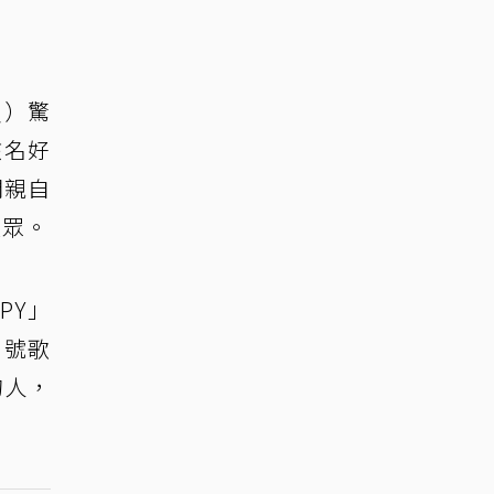
설）驚
該名好
間親自
大眾。
PY」
6號歌
的人，