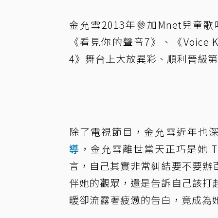
金允雪2013年參加Mnet兒童歌
《看見你的聲音7》、《Voice Ko
4》舞台上大放異彩、順利晉級
除了電視節目，金允雪近年也深耕 
導
，金允雪離世當天正巧是她 T
言，自己其實非常糾結要不要辦
伴她的觀眾，還是告訴自己該打
暖卻流露著疲憊的告白，竟成為