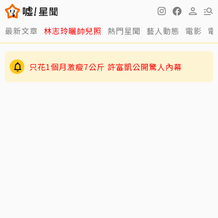
最新文章
林志玲曬帥兒照
熱門星聞
藝人動態
電影
電
只花1個月激瘦7公斤 許富凱公開驚人內幕