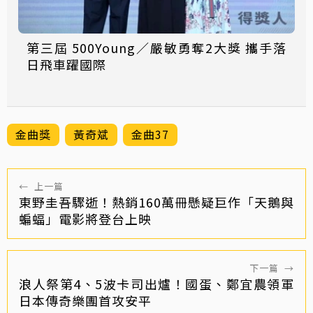
第三屆 500Young／嚴敏勇奪2大獎 攜手落
日飛車躍國際
金曲獎
黃奇斌
金曲37
←
上一篇
東野圭吾驟逝！熱銷160萬冊懸疑巨作「天鵝與
蝙蝠」電影將登台上映
下一篇
→
浪人祭第4、5波卡司出爐！國蛋、鄭宜農領軍
日本傳奇樂團首攻安平