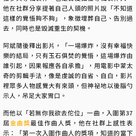
他在社群分享提著自己人頭的照片說「不知道
這樣的覺悟夠不夠」，象徵埋葬自己、告別過
去，同時也是毀滅重生的契機。
阿斌隨後釋出影片，「一場爆炸，沒有幸福快
樂的結局，只有玉石俱焚的覺悟，這場爆炸由
誰引起，因果報應各自承擔」，用電影中蒙太
奇的剪輯手法，像是虔誠的自省、自白，影片
裡眾多人物感覺大有來頭，但神祕地以後腦勺
示人，吊足大家胃口。
而他以「若無你我欲去佗位」一曲，入圍第37
屆
金曲獎
最佳作曲人獎，他在社群上感性表
示：「第一次入圍作曲人的獎項，知道的當下