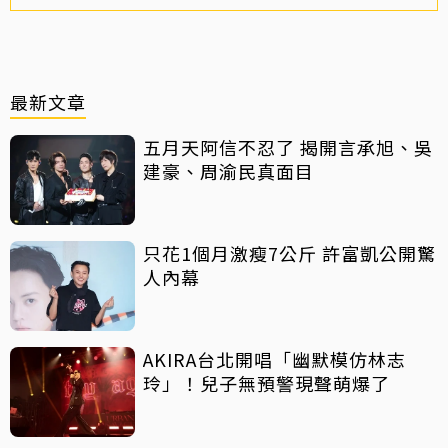
最新文章
五月天阿信不忍了 揭開言承旭、吳
建豪、周渝民真面目
只花1個月激瘦7公斤 許富凱公開驚
人內幕
AKIRA台北開唱「幽默模仿林志
玲」！兒子無預警現聲萌爆了