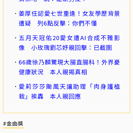
姜厚任認愛七世重逢！女友學歷背景
遭疑 列6點反擊：你們不懂
五月天冠佑20愛女遭AI合成不雅影
像 小玫瑰劉芯妤親回擊：已截圖
66歲徐乃麟驚現大腸直腸科！外界憂
健康狀況 本人親揭真相
愛莉莎莎颱風天讓助理「肉身護植
栽」挨轟 本人親回應
#金曲獎