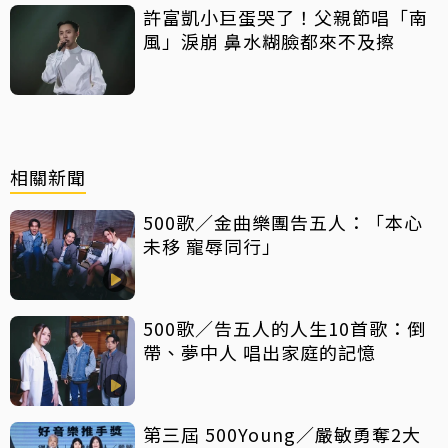
許富凱小巨蛋哭了！父親節唱「南
風」淚崩 鼻水糊臉都來不及擦
相關新聞
500歌／金曲樂團告五人：「本心
未移 寵辱同行」
500歌／告五人的人生10首歌：倒
帶、夢中人 唱出家庭的記憶
第三屆 500Young／嚴敏勇奪2大