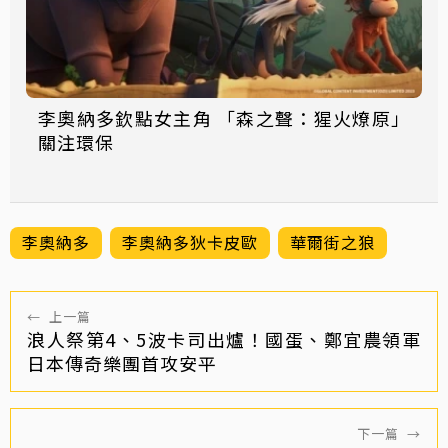
李奧納多欽點女主角 「森之聲：猩火燎原」
關注環保
李奧納多
李奧納多狄卡皮歐
華爾街之狼
←
上一篇
浪人祭第4、5波卡司出爐！國蛋、鄭宜農領軍
日本傳奇樂團首攻安平
下一篇
→