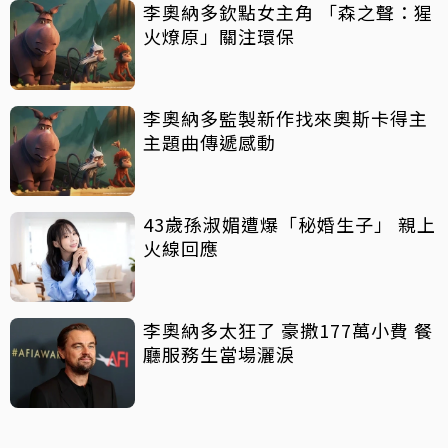
李奧納多欽點女主角 「森之聲：猩
火燎原」關注環保
李奧納多監製新作找來奧斯卡得主
主題曲傳遞感動
43歲孫淑媚遭爆「秘婚生子」 親上
火線回應
李奧納多太狂了 豪撒177萬小費 餐
廳服務生當場灑淚