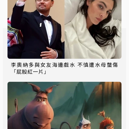
李奧納多與女友海邊戲水 不慎遭水母螫傷
「屁股紅一片」