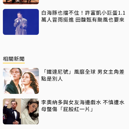
白海豚也擋不住！許富凱小巨蛋1.1
萬人冒雨挺進 田馥甄有颱風也要來
相關新聞
「鐵達尼號」風靡全球 男女主角差
點是別人
李奧納多與女友海邊戲水 不慎遭水
母螫傷「屁股紅一片」