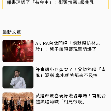
郭書瑤認了「有金主」！街頭辣露E級側乳
最新文章
AKIRA台北開唱「幽默模仿林志
玲」！兒子無預警現聲萌爆了
許富凱小巨蛋哭了！父親節唱「南
風」淚崩 鼻水糊臉都來不及擦
黃鐙輝驚喜現身淺堤專場！首度合
體飆唱嗨喊「相見恨晚」