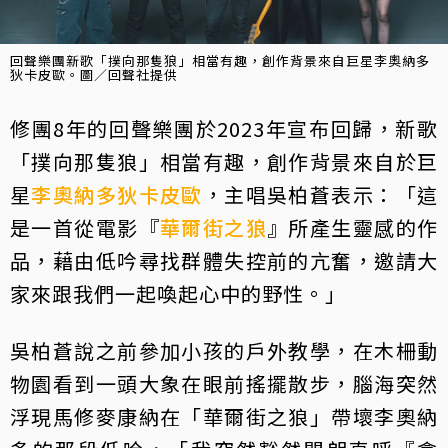
回聲樂團新歌「撲向那隻狼」相當有趣，創作背景來自巨星李奧納多
狄卡皮歐。圖／回聲社提供
修團8年的回聲樂團於2023年宣布回歸，新歌
「撲向那隻狼」相當有趣，創作背景來自於巨
星
李奧納多狄卡皮歐
，主唱吳柏蒼表示：「這
是一首從電影『
華爾街之狼
』所產生靈感的作
品，藉由低吟尋找群體失控前的亢奮，邀請大
家來跟我們一起喚起心中的野性。」
吳柏蒼說之前參加小孩的戶外教學，在木柵動
物園看到一頭大象在眼前搖擺散步，腦海突然
浮現馬修麥康納在「華爾街之狼」帶壞李奧納