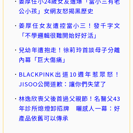
姜厚任小24歲女友遭爆「當小三有老
公小孩」女網友怒揭黑歷史
姜厚任女友遭控當小三！發千字文
「不學邏輯很難開始好好活」
兒幼年遭抱走！徐莉玲首談母子分離
內幕「巨大傷痛」
BLACKPINK出道10週年惹眾怒！
JISOO公開道歉：讓你們失望了
林逸欣喪父後首過父親節！名醫父43
年診所熄燈卸招牌 曬感人一幕：好
產品依舊可以傳承