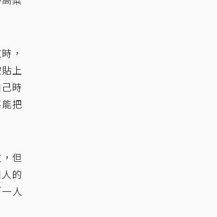
道時，
被貼上
自己時
不能把
友，但
個人的
「一人