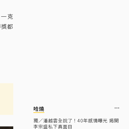
只一克
得獎都
哈燒
獨／潘越雲全說了！40年感情曝光 揭開
李宗盛私下真面目