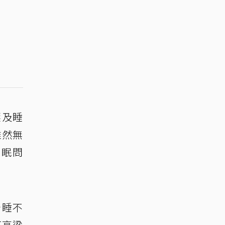
壓及睡
雖然無
睡眠問
始睡不
杯高粱