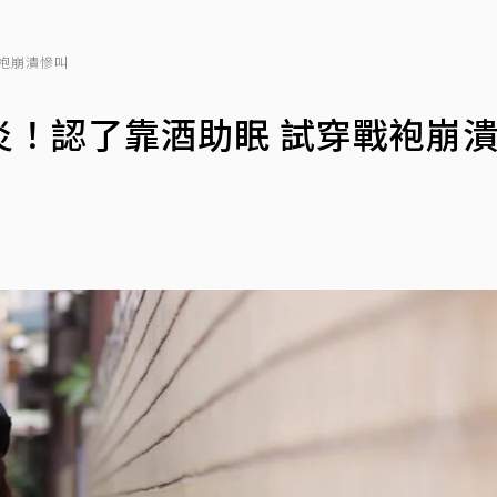
袍崩潰慘叫
炎！認了靠酒助眠 試穿戰袍崩