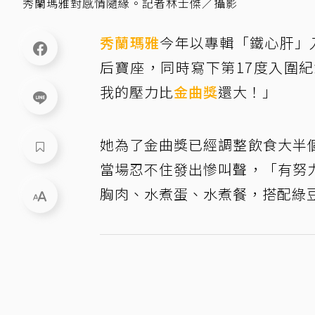
秀蘭瑪雅對感情隨緣。記者林士傑／攝影
秀蘭瑪雅
今年以專輯「鐵心肝」
后寶座，同時寫下第17度入圍
我的壓力比
金曲獎
還大！」
她為了金曲獎已經調整飲食大半
當場忍不住發出慘叫聲，「有努
胸肉、水煮蛋、水煮餐，搭配綠