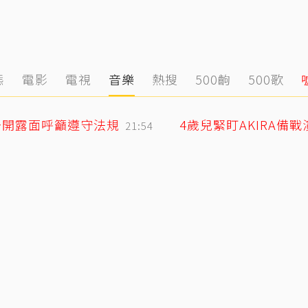
態
電影
電視
音樂
熱搜
500齣
500歌
公開露面呼籲遵守法規
4歲兒緊盯AKIRA備
21:54