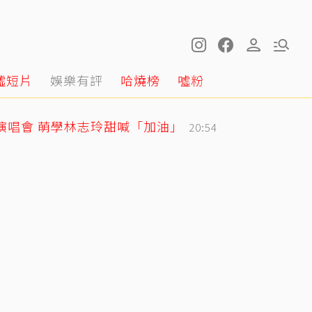
噓短片
娛樂有評
哈燒榜
噓粉
戰演唱會 萌學林志玲甜喊「加油」
20:54