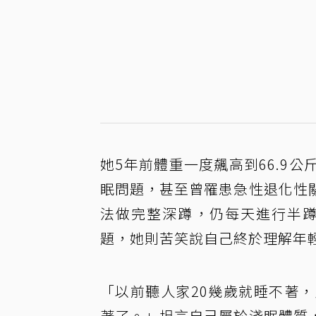
她5年前體重一度飆高到66.9
眠問題，甚至曾罹患急性退化性
法做完整深蹲，仍每天進行半蹲
題，她則苦笑說自己終於理解年
「以前聽人家20幾歲就睡不著
著了。」坦言自己屬於淺眠體質