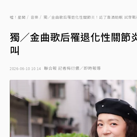
噓！星聞
音樂
獨／金曲歌后罹退化性關節炎！認了靠酒助眠 試穿戰
獨／金曲歌后罹退化性關節
叫
聯合報 記者梅衍儂／即時報導
2026-06-10 10:14