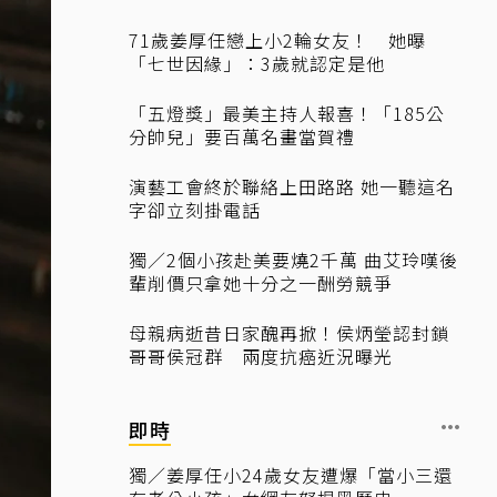
71歲姜厚任戀上小2輪女友！ 她曝
「七世因緣」：3歲就認定是他
「五燈獎」最美主持人報喜！「185公
分帥兒」要百萬名畫當賀禮
演藝工會終於聯絡上田路路 她一聽這名
字卻立刻掛電話
獨／2個小孩赴美要燒2千萬 曲艾玲嘆後
輩削價只拿她十分之一酬勞競爭
母親病逝昔日家醜再掀！侯炳瑩認封鎖
哥哥侯冠群 兩度抗癌近況曝光
即時
獨／姜厚任小24歲女友遭爆「當小三還