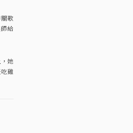
叩關歌
裝師給
上，她
天吃雞