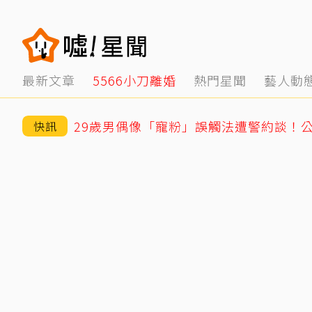
最新文章
5566小刀離婚
熱門星聞
藝人動
29歲男偶像「寵粉」誤觸法遭警約談！
快訊