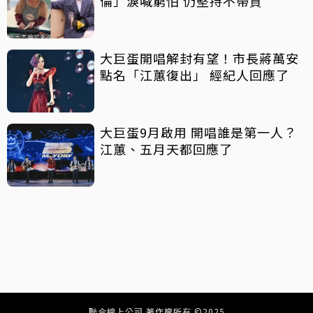
倫」淚喊窮怕 仍堅持不帶貨
大巨蛋開唱解封有望！市長蔣萬安
點名「江蕙復出」 經紀人回應了
大巨蛋9月啟用 開唱誰是第一人？
江蕙、五月天都回應了
聯合線上公司 著作權所有 ©2025