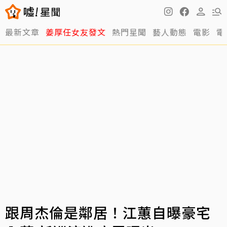
最新文章
姜厚任女友發文
熱門星聞
藝人動態
電影
電
跟周杰倫是鄰居！江蕙自曝豪宅