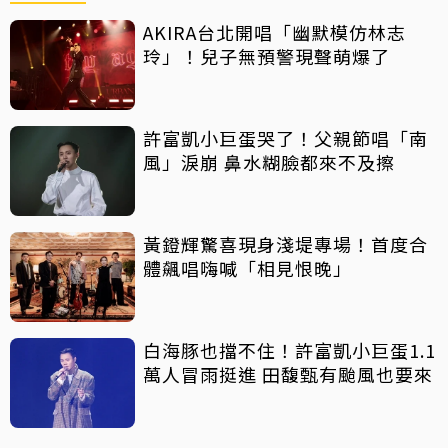
AKIRA台北開唱「幽默模仿林志
玲」！兒子無預警現聲萌爆了
許富凱小巨蛋哭了！父親節唱「南
風」淚崩 鼻水糊臉都來不及擦
黃鐙輝驚喜現身淺堤專場！首度合
體飆唱嗨喊「相見恨晚」
白海豚也擋不住！許富凱小巨蛋1.1
萬人冒雨挺進 田馥甄有颱風也要來