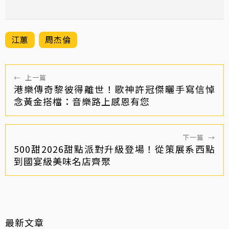
江蕙
周杰倫
←
上一篇
港樂傳奇黎彼得離世！歌神許冠傑曬手寫信悼
念黃金搭檔：音樂路上感恩有您
下一篇
→
500甜2026甜點派對升級登場！從策展系西點
到國宴級美味名店齊聚
最新文章