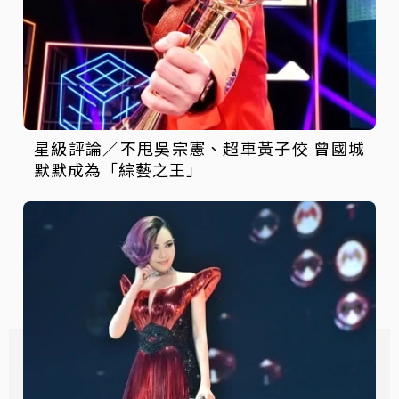
星級評論／不甩吳宗憲、超車黃子佼 曾國城
默默成為「綜藝之王」