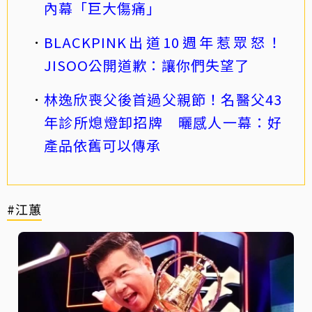
內幕「巨大傷痛」
BLACKPINK出道10週年惹眾怒！
JISOO公開道歉：讓你們失望了
林逸欣喪父後首過父親節！名醫父43
年診所熄燈卸招牌 曬感人一幕：好
產品依舊可以傳承
#江蕙