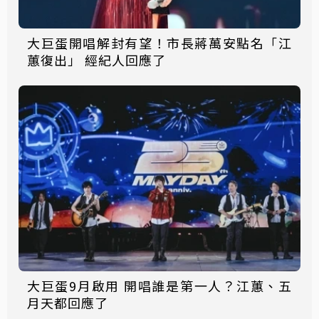
大巨蛋開唱解封有望！市長蔣萬安點名「江
蕙復出」 經紀人回應了
大巨蛋9月啟用 開唱誰是第一人？江蕙、五
月天都回應了