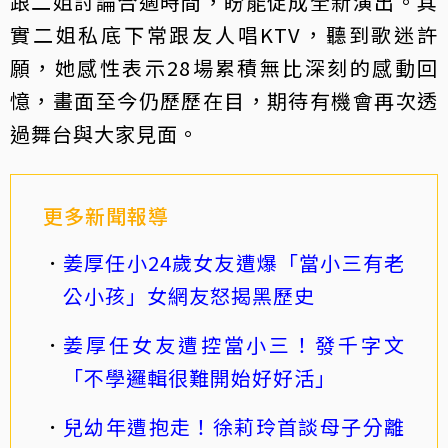
跟二姐討論合適時間，盼能促成全新演出。其
實二姐私底下常跟友人唱KTV，聽到歌迷許
願，她感性表示28場累積無比深刻的感動回
憶，畫面至今仍歷歷在目，期待有機會再次透
過舞台與大家見面。
更多新聞報導
姜厚任小24歲女友遭爆「當小三有老
公小孩」女網友怒揭黑歷史
姜厚任女友遭控當小三！發千字文
「不學邏輯很難開始好好活」
兒幼年遭抱走！徐莉玲首談母子分離