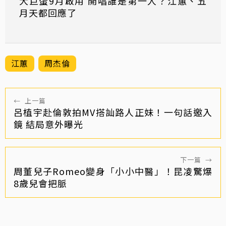
大巨蛋9月啟用 開唱誰是第一人？江蕙、五
月天都回應了
江蕙
周杰倫
←
上一篇
呂植宇赴倫敦拍MV搭訕路人正妹！一句話邀入
鏡 結局意外曝光
下一篇
→
周董兒子Romeo變身「小小中醫」！昆凌驚爆
8歲兒會把脈