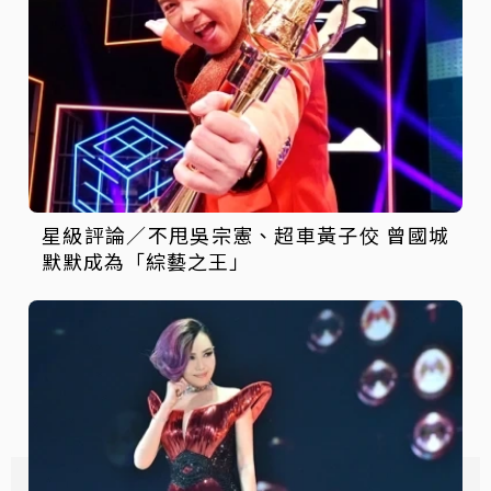
星級評論／不甩吳宗憲、超車黃子佼 曾國城
默默成為「綜藝之王」