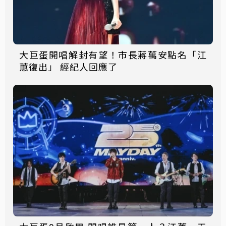
大巨蛋開唱解封有望！市長蔣萬安點名「江
蕙復出」 經紀人回應了