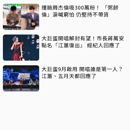
撞臉周杰倫吸300萬粉！ 「粥餅
倫」淚喊窮怕 仍堅持不帶貨
大巨蛋開唱解封有望！市長蔣萬安
點名「江蕙復出」 經紀人回應了
大巨蛋9月啟用 開唱誰是第一人？
江蕙、五月天都回應了