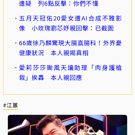
遭疑 列6點反擊：你們不懂
五月天冠佑20愛女遭AI合成不雅影
像 小玫瑰劉芯妤親回擊：已截圖
66歲徐乃麟驚現大腸直腸科！外界憂
健康狀況 本人親揭真相
愛莉莎莎颱風天讓助理「肉身護植
栽」挨轟 本人親回應
#江蕙