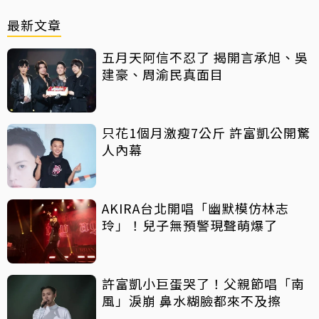
最新文章
五月天阿信不忍了 揭開言承旭、吳
建豪、周渝民真面目
只花1個月激瘦7公斤 許富凱公開驚
人內幕
AKIRA台北開唱「幽默模仿林志
玲」！兒子無預警現聲萌爆了
許富凱小巨蛋哭了！父親節唱「南
風」淚崩 鼻水糊臉都來不及擦