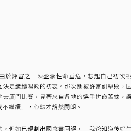
由於評審之一陳盈潔性命垂危，想起自己初次
回決定繼續唱歌的初衷。那次她被許富凱擊敗，
她去廈門比賽，見著來自各地的選手拚命苦練，
我不繼續」，心態才豁然開朗。
約，但她已規劃出國念書回絕，「我爸知道後好