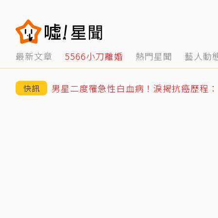
最新文章
5566小刀離婚
熱門星聞
藝人動
男星二度罹急性白血病！淚揭抗癌歷程：
快訊