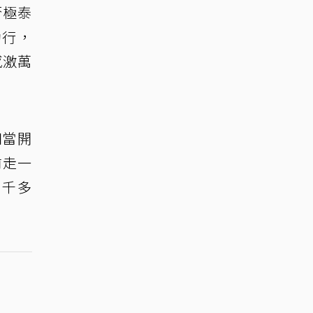
否極泰
助行，
感激萬
相當開
前走一
1千多