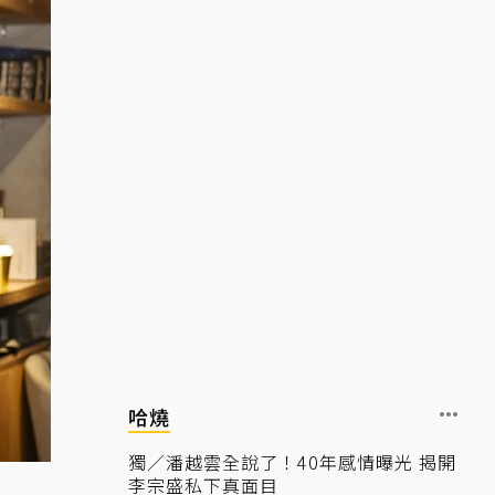
哈燒
獨／潘越雲全說了！40年感情曝光 揭開
李宗盛私下真面目