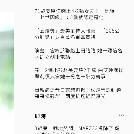
71歲姜厚任戀上小2輪女友！ 她曝
「七世因緣」：3歲就認定是他
「五燈獎」最美主持人報喜！「185公
分帥兒」要百萬名畫當賀禮
演藝工會終於聯絡上田路路 她一聽這名
字卻立刻掛電話
獨／2個小孩赴美要燒2千萬 曲艾玲嘆後
輩削價只拿她十分之一酬勞競爭
母親病逝昔日家醜再掀！侯炳瑩認封鎖
哥哥侯冠群 兩度抗癌近況曝光
即時
3歲兒「躺地哭鬧」MARZ23投降了 健