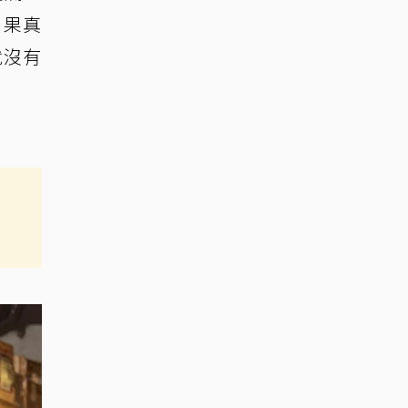
，果真
就沒有