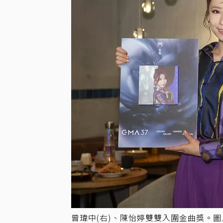
曾瑋中(右)、陳怡婷雙雙入圍金曲獎。