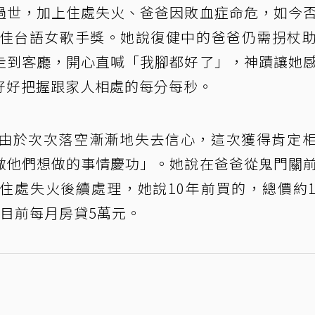
過世，加上住處失火、爸爸因敗血症命危，如今
佳台語女歌手獎。她說復健中的爸爸仍需拐杖
走到客廳，開心直喊「我腳都好了」，神蹟讓她
好好把握跟家人相處的每分每秒。
由於次次落空漸漸地失去信心，這次獲得肯定
做他們想做的事情慶功」。她說在爸爸從鬼門關
住處失火後續處理，她說10年前買的，總價約
目前每月房貸5萬元。