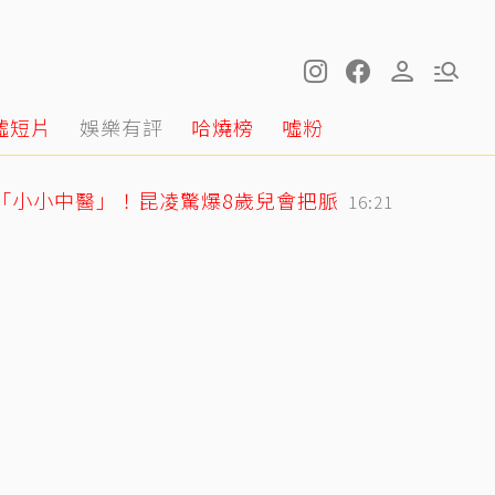
噓短片
娛樂有評
哈燒榜
噓粉
身「小小中醫」！昆凌驚爆8歲兒會把脈
16:21