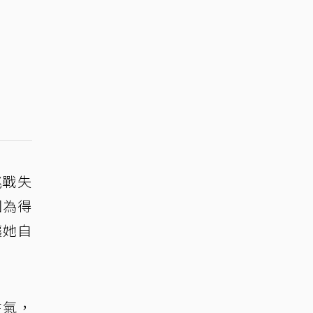
挑戰失
因為得
讓她自
生氣，