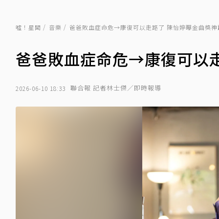
噓！星聞
音樂
爸爸敗血症命危→康復可以走路了 陳怡婷曝金曲獎神
爸爸敗血症命危→康復可以走
聯合報 記者林士傑／即時報導
2026-06-10 18:33