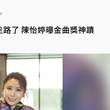
蹟
路了 陳怡婷曝金曲獎神蹟