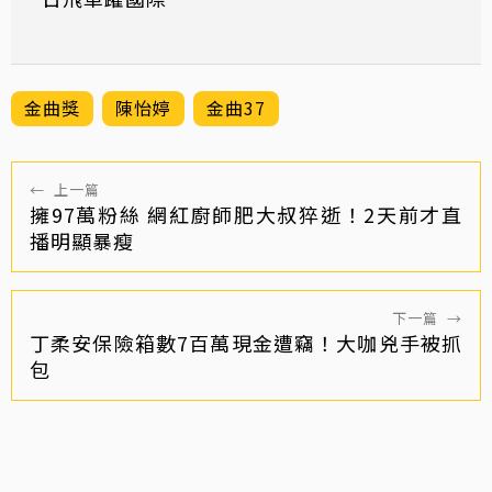
金曲獎
陳怡婷
金曲37
←
上一篇
擁97萬粉絲 網紅廚師肥大叔猝逝！2天前才直
播明顯暴瘦
下一篇
→
丁柔安保險箱數7百萬現金遭竊！大咖兇手被抓
包