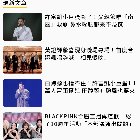
最新文章
許富凱小巨蛋哭了！父親節唱「南
風」淚崩 鼻水糊臉都來不及擦
黃鐙輝驚喜現身淺堤專場！首度合
體飆唱嗨喊「相見恨晚」
白海豚也擋不住！許富凱小巨蛋1.1
萬人冒雨挺進 田馥甄有颱風也要來
BLACKPINK合體直播再道歉！認
了10週年活動「內部溝通出問題」