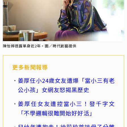
陳怡婷透露單身近2年。圖／時代創藝提供
更多新聞報導
姜厚任小24歲女友遭爆「當小三有老
公小孩」女網友怒揭黑歷史
姜厚任女友遭控當小三！發千字文
「不學邏輯很難開始好好活」
兒幼年遭抱走！徐莉玲首談母子分離