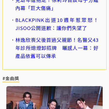
內幕「巨大傷痛」
BLACKPINK出道10週年惹眾怒！
JISOO公開道歉：讓你們失望了
林逸欣喪父後首過父親節！名醫父43
年診所熄燈卸招牌 曬感人一幕：好
產品依舊可以傳承
#金曲獎