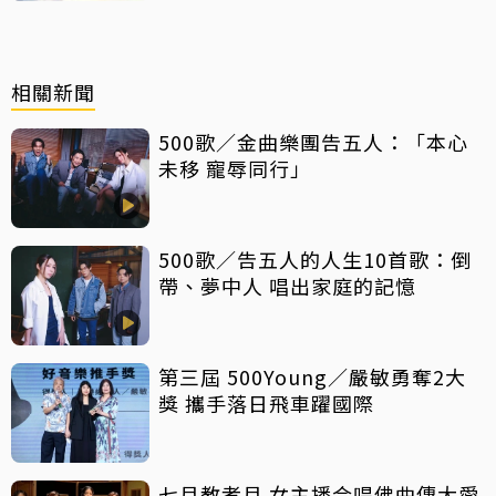
相關新聞
500歌／金曲樂團告五人：「本心
未移 寵辱同行」
500歌／告五人的人生10首歌：倒
帶、夢中人 唱出家庭的記憶
第三屆 500Young／嚴敏勇奪2大
獎 攜手落日飛車躍國際
七月教孝月 女主播合唱佛曲傳大愛