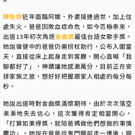
供
陳怡婷
近年面臨阿嬤、外婆接連過世，加上住
處失火、爸爸因敗血症命危，如今否極泰來，
出道13年初次角逐
金曲獎
最佳台語女歌手獎。
她說復健中的爸爸仍需拐杖助行，公布入圍當
天，直接從床上起身走到客廳，開心直喊「我
腳都好了」，神蹟讓她感激萬分，目前正在安
排家族之旅，想好好把握跟家人相處的每分每
秒。
她說出道時對金曲獎滿懷期待，由於次次落空
漸漸地失去信心，這次獲得肯定相當開心，
「打算如果得獎，就陪爸媽做他們想做的事情
慶功」。她說在爸爸從鬼門關前走一遭後，現