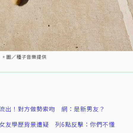
」。圖／種子音樂提供
流出！對方做勢索吻 網：是新男友？
女友學歷背景遭疑 列6點反擊：你們不懂