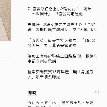
71歲姜厚任戀上小2輪女友！ 她曝
「七世因緣」：3歲就認定是他
姜厚任小2輪女友前夫曝光！以「余家
菁」嫁縣府農業處科長 交往3個月即...
「五燈獎」最美主持人報喜！「185公
分帥兒」要百萬名畫當賀禮
演藝工會終於聯絡上田路路 她一聽這名
字卻立刻掛電話
愷樂突曝雙寶35周早產！曬「身邊男
人」最新情況曝光
即時
五月天阿信不忍了 揭開言承旭、吳建