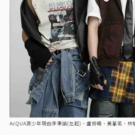
AcQUA源少年現由李秉諭(左起)、盧佾暘、黃莑茗、