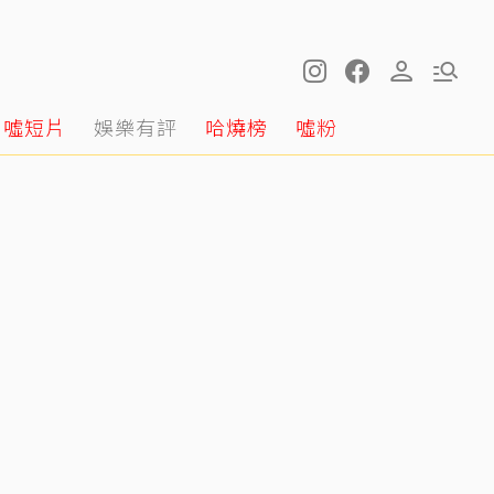
噓短片
娛樂有評
哈燒榜
噓粉