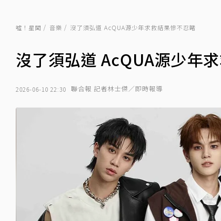
噓！星聞
音樂
沒了須弘道 AcQUA源少年求救結果慘不忍睹
沒了須弘道 AcQUA源少年
聯合報 記者林士傑／即時報導
2026-06-10 22:30