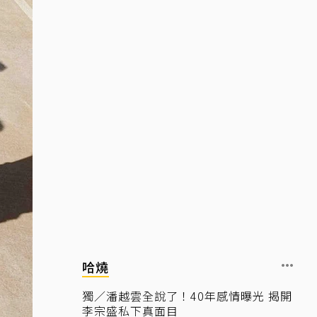
哈燒
獨／潘越雲全說了！40年感情曝光 揭開
李宗盛私下真面目