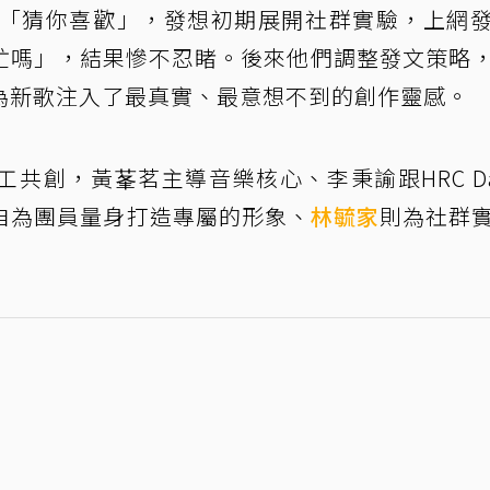
新歌「猜你喜歡」，發想初期展開社群實驗，上網
忙嗎」，結果慘不忍睹。後來他們調整發文策略
為新歌注入了最真實、最意想不到的創作靈感。
共創，黃莑茗主導音樂核心、李秉諭跟HRC Da
親自為團員量身打造專屬的形象、
林毓家
則為社群