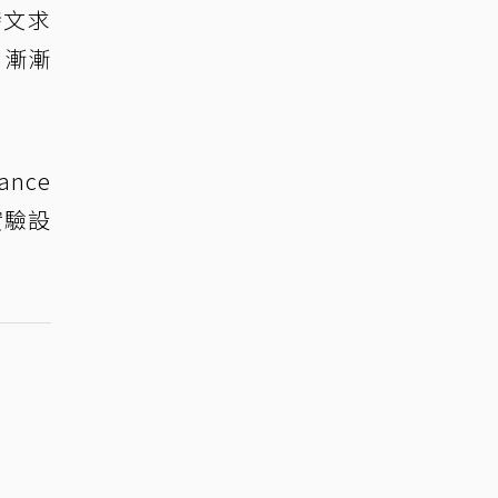
發文求
，漸漸
nce
實驗設