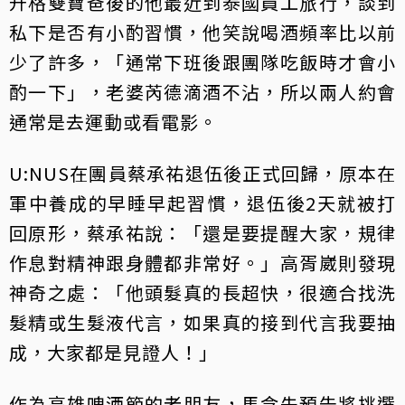
升格雙寶爸後的他最近到泰國員工旅行，談到
私下是否有小酌習慣，他笑說喝酒頻率比以前
少了許多，「通常下班後跟團隊吃飯時才會小
酌一下」，老婆芮德滴酒不沾，所以兩人約會
通常是去運動或看電影。
U:NUS在團員蔡承祐退伍後正式回歸，原本在
軍中養成的早睡早起習慣，退伍後2天就被打
回原形，蔡承祐說：「還是要提醒大家，規律
作息對精神跟身體都非常好。」高胥崴則發現
神奇之處：「他頭髮真的長超快，很適合找洗
髮精或生髮液代言，如果真的接到代言我要抽
成，大家都是見證人！」
作為高雄啤酒節的老朋友，馬念先預告將挑選