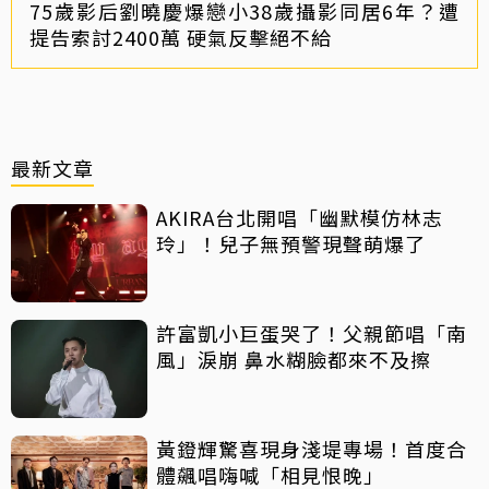
75歲影后劉曉慶爆戀小38歲攝影同居6年？遭
提告索討2400萬 硬氣反擊絕不給
最新文章
AKIRA台北開唱「幽默模仿林志
玲」！兒子無預警現聲萌爆了
許富凱小巨蛋哭了！父親節唱「南
風」淚崩 鼻水糊臉都來不及擦
黃鐙輝驚喜現身淺堤專場！首度合
體飆唱嗨喊「相見恨晚」