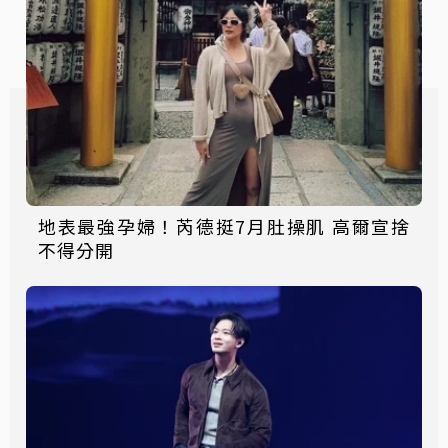
地表最強孕婦！芮德挺7月肚操肌 高爾宣捨
不得分開