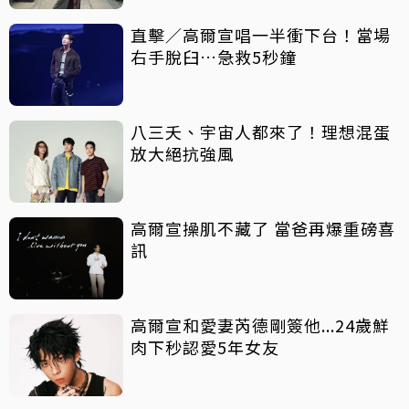
直擊／高爾宣唱一半衝下台！當場
右手脫臼…急救5秒鐘
八三夭、宇宙人都來了！理想混蛋
放大絕抗強風
高爾宣操肌不藏了 當爸再爆重磅喜
訊
高爾宣和愛妻芮德剛簽他...24歲鮮
肉下秒認愛5年女友