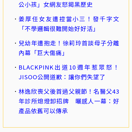
公小孩」女網友怒揭黑歷史
姜厚任女友遭控當小三！發千字文
「不學邏輯很難開始好好活」
兒幼年遭抱走！徐莉玲首談母子分離
內幕「巨大傷痛」
BLACKPINK出道10週年惹眾怒！
JISOO公開道歉：讓你們失望了
林逸欣喪父後首過父親節！名醫父43
年診所熄燈卸招牌 曬感人一幕：好
產品依舊可以傳承