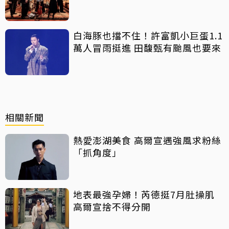
白海豚也擋不住！許富凱小巨蛋1.1
萬人冒雨挺進 田馥甄有颱風也要來
相關新聞
熱愛澎湖美食 高爾宣遇強風求粉絲
「抓角度」
地表最強孕婦！芮德挺7月肚操肌
高爾宣捨不得分開