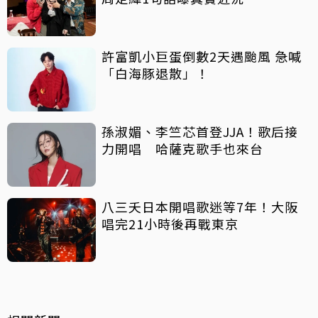
許富凱小巨蛋倒數2天遇颱風 急喊
「白海豚退散」！
孫淑媚、李竺芯首登JJA！歌后接
力開唱 哈薩克歌手也來台
八三夭日本開唱歌迷等7年！大阪
唱完21小時後再戰東京