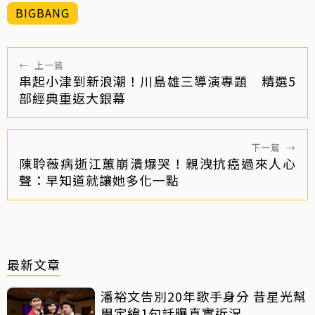
BIGBANG
←
上一篇
串起小津到新浪潮！川島雄三導演專題 精選5
部經典重返大銀幕
下一篇
→
陳聆薇病逝江蕙崩潰爆哭！親洩抗癌過來人心
聲：早知道就讓她多化一點
最新文章
潘裕文告別20年歌手身分 昔星光幫
周定緯1句話曝真實近況