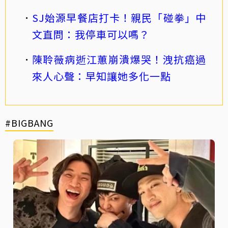
SJ始源早餐店打卡！親民「碰拳」中
文直問：我停車可以嗎？
陳聆薇病逝江蕙崩潰爆哭！洩抗癌過
來人心聲：早知讓她多化一點
#BIGBANG