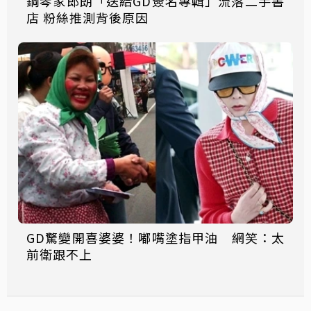
鋼琴家郎朗「送給GD簽名專輯」流落二手書
店 粉絲推測背後原因
GD驚變開喜婆婆！嘟嘴塗指甲油 網笑：太
前衛跟不上