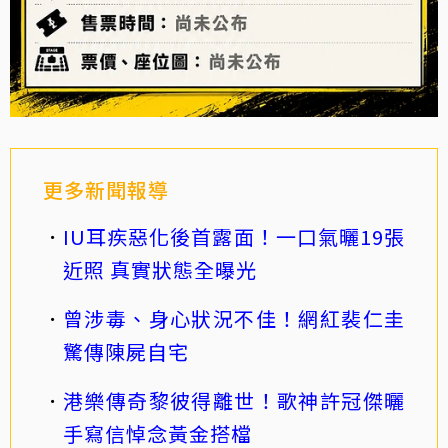
更多新聞報導
IU耳疾惡化後首露面！一口氣曬19張
近照 真實狀態全曝光
曾涉毒、身心狀況不佳！網紅裴仁圭
驚傳陳屍自宅
港樂傳奇黎彼得離世！歌神許冠傑曬
手寫信悼念黃金搭檔