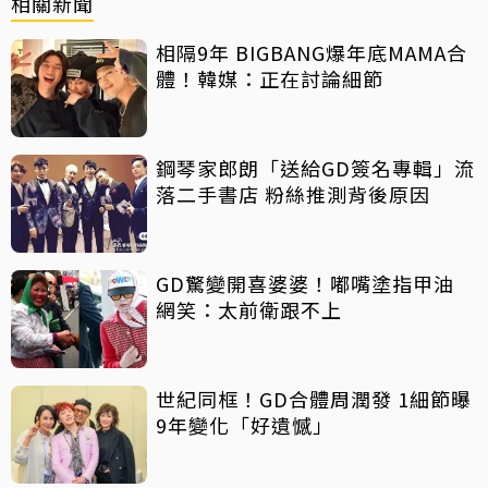
相關新聞
相隔9年 BIGBANG爆年底MAMA合
體！韓媒：正在討論細節
鋼琴家郎朗「送給GD簽名專輯」流
落二手書店 粉絲推測背後原因
GD驚變開喜婆婆！嘟嘴塗指甲油
網笑：太前衛跟不上
世紀同框！GD合體周潤發 1細節曝
9年變化「好遺憾」