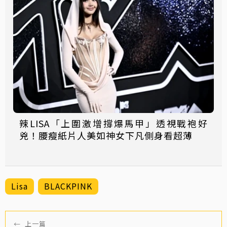
辣LISA「上圍激增撐爆馬甲」透視戰袍好
兇！腰瘦紙片人美如神女下凡側身看超薄
Lisa
BLACKPINK
←
上一篇