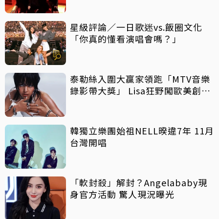
星級評論／一日歌迷vs.飯圈文化
「你真的懂看演唱會嗎？」
泰勒絲入圍大贏家領跑「MTV音樂
錄影帶大獎」 Lisa狂野闖歐美創佳
績
韓獨立樂團始祖NELL暌違7年 11月
台灣開唱
「軟封殺」解封？Angelababy現
身官方活動 驚人現況曝光