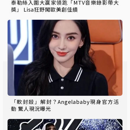
泰勒絲入圍大贏家領跑「MTV音樂錄影帶大
獎」 Lisa狂野闖歐美創佳績
「軟封殺」解封？Angelababy現身官方活
動 驚人現況曝光