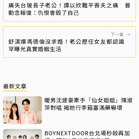
痛失台玻長子老公！譚以欣難平喪夫之痛 曾
動念報復：仇恨會毀了自己
下一篇
→
舒淇爆馮德倫沒求婚！老公歷任女友都認識
罕曝光真實婚姻生活
最新文章
暖男沈建豪牽手「仙女姐姐」陳淑
萍對唱 揭她行李箱塞滿藥嚇壞
BOYNEXTDOOR台北場秒殺再加