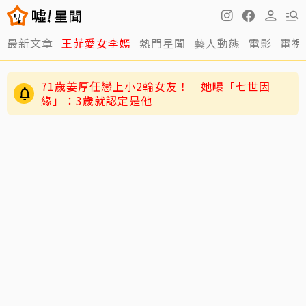
最新文章
王菲愛女李嫣
熱門星聞
藝人動態
電影
電視
71歲姜厚任戀上小2輪女友！ 她曝「七世因
緣」：3歲就認定是他