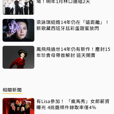
場！明年1月林口連唱2天
梁詠琪結婚14年仍在「遠距離」！
新歌藏西班牙尪彩蛋甜蜜放閃
鳳飛飛過世14年仍有新作！塵封15
年珍貴母帶首解封 這天開賣
相關新聞
有Lisa參加！ 「瘋馬秀」女郎薪資
曝光 4挑選條件錄取率僅4％