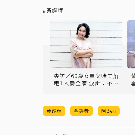
#黃鐙輝
專訪／60歲女星父賭夫落
跑1人養全家 淚訴：不得
不善良
黃鐙輝
金鐘獎
阿Ben