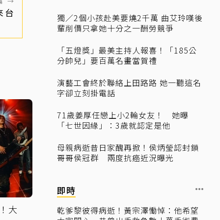
篇
→
來台
獨／2個小孩赴美要燒2千萬 曲艾玲嘆後
輩削價只拿她十分之一酬勞競爭
「五燈獎」最美主持人報喜！「185公
分帥兒」要百萬名畫當賀禮
演藝工會終於聯絡上田路路 她一聽這名
字卻立刻掛電話
71歲姜厚任戀上小2輪女友！ 她曝
「七世因緣」：3歲就認定是他
母親病逝昔日家醜再掀！侯炳瑩認封鎖
哥哥侯冠群 兩度抗癌近況曝光
即時
！大
乾爹黎彼得病逝！黃宗澤慟悼：他希望