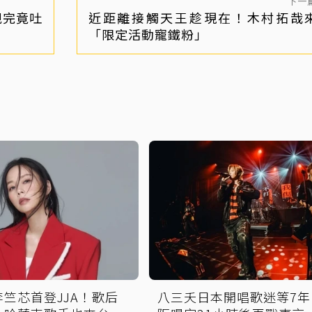
下一
親完竟吐
近距離接觸天王趁現在！木村拓哉
「限定活動寵鐵粉」
竺芯首登JJA！歌后
八三夭日本開唱歌迷等7年