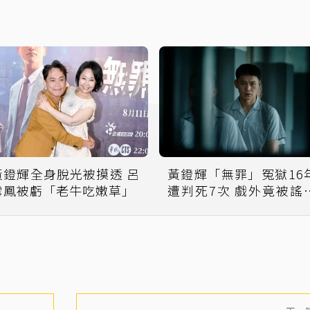
黃鐙輝全身脫光被摸透 呂
黃鐙輝「無罪」冤獄16
雪鳳被虧「老牛吃嫩草」
遭判死7次 戲外竟被謠
耍大牌