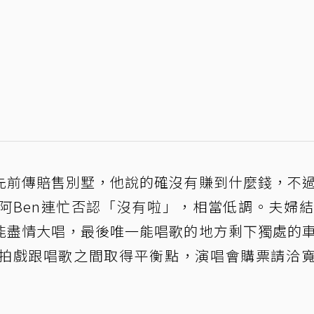
先前傳賠售別墅，他說的確沒有賺到什麼錢，不
阿Ben連忙否認「沒有啦」，相當低調。夫婦結
能盡情大唱，最後唯一能唱歌的地方剩下獨處的
拍戲跟唱歌之間取得平衡點，演唱會購票請洽