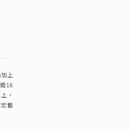
過加上
婚16
車上，
寬宏藝