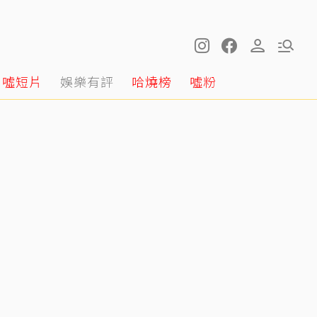
噓短片
娛樂有評
哈燒榜
噓粉