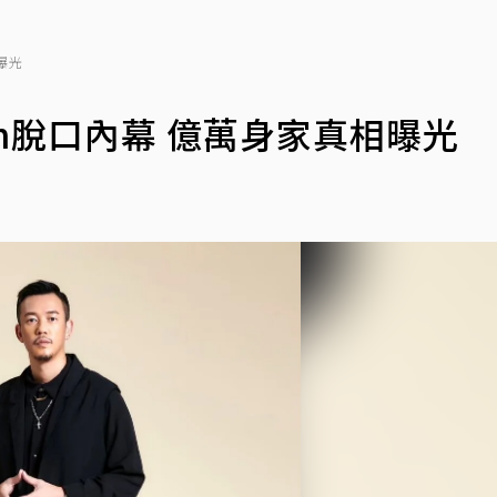
曝光
n脫口內幕 億萬身家真相曝光