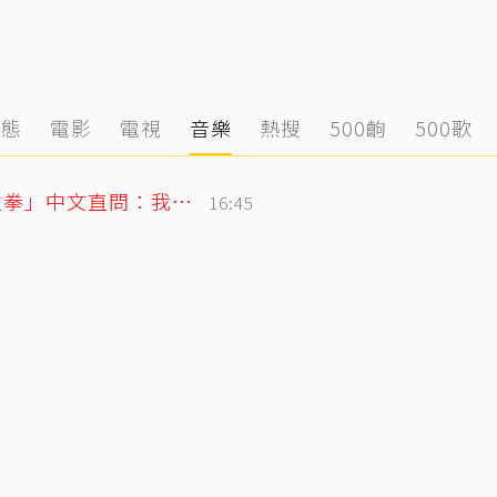
動態
電影
電視
音樂
熱搜
500齣
500歌
SJ始源無預警現身台灣早餐店！親民「碰拳」中文直問：我停車可以嗎？
16:45