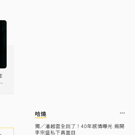
年
傳
哈燒
獨／潘越雲全說了！40年感情曝光 揭開
李宗盛私下真面目