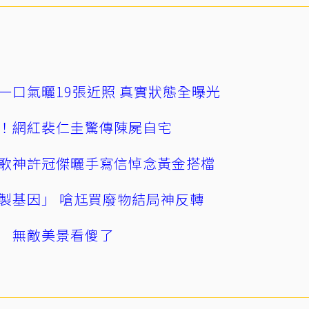
一口氣曬19張近照 真實狀態全曝光
！網紅裴仁圭驚傳陳屍自宅
歌神許冠傑曬手寫信悼念黃金搭檔
製基因」 嗆尪買廢物結局神反轉
 無敵美景看傻了