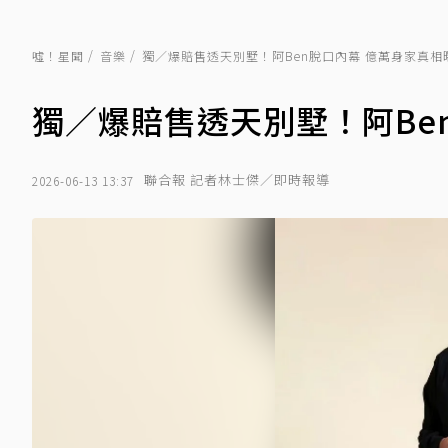
噓！星聞
音樂
獨／爆賠售透天別墅！阿Ben脫口內幕 億萬身家真相
獨／爆賠售透天別墅！阿Be
聯合報 記者林士傑／即時報導
2026-06-13 13:37