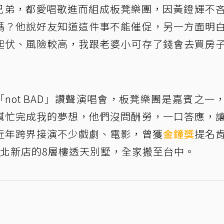
兄弟，都愛唱歌進而組成板凳樂團，因黃鐙輝不
嗎？他說好友知道這件事不能催促，另一方面明
起伏、風險較高，我跟老婆小可存了錢會去買房
i 舉辦「not BAD」讚聲演唱會，板凳樂團是嘉賓之一
幫忙完成我的夢想，他們沒問酬勞，一口答應，
近年跨界接演不少戲劇、電影，曾獲
金鐘獎
提名
新北新店的8層樓透天別墅，全家搬至台中。