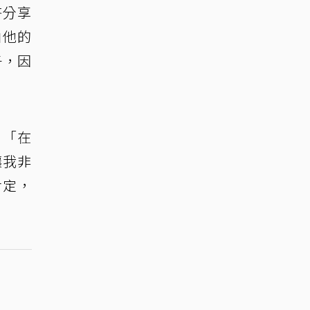
吝分享
白他的
子，因
，「在
讓我非
肯定，