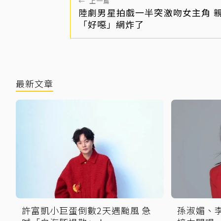
←
上一篇
陸劇男星拍戲一半突激吻女主角 
「好噁」網炸了
最新文章
許富凱小巨蛋倒數2天遇颱風 急
孫淑媚、李