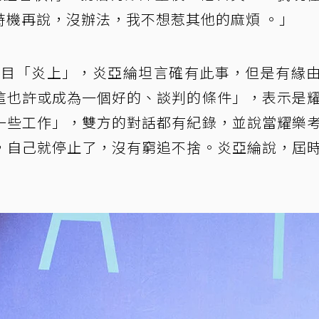
時機再說，沒辦法，我不想惹其他的麻煩 。」
節目「炎上」，炎亞綸坦言確有此事，但是有緣
這也許或成為一個好的、談判的條件」，表示是
一些工作」，雙方的對話都有紀錄，並說當耀樂
，自己就停止了，沒有窮追不捨。炎亞綸說，屆