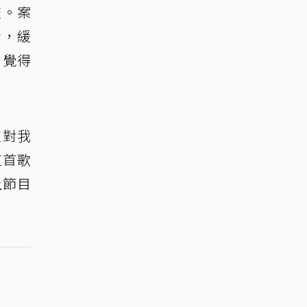
流。案
金，緩
，覺得
這對我
這首歌
上節目