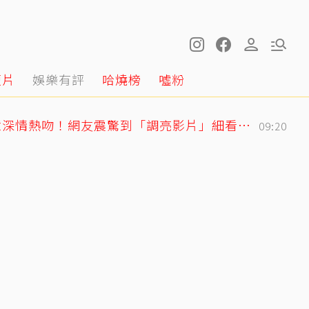
短片
娛樂有評
哈燒榜
噓粉
黃寅燁、惠利確認愛意深情熱吻！網友震驚到「調亮影片」細看舌吻過程
09:20