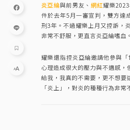
炎亞綸
與前男友、
網紅
耀樂20
件於去年5月一審宣判，雙方達
刑3年。不過耀樂上月又控訴，
非常不舒服，更直言炎亞綸嗜血
耀樂還指控炎亞綸邀請他參與「
心理造成很大的壓力與不適感，
給我，我真的不需要，更不想要
「炎上」，對炎的種種行為非常