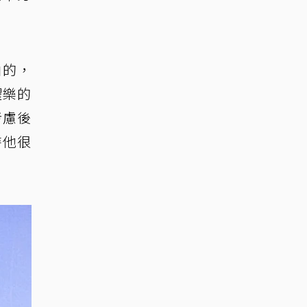
由的，
耀樂的
考慮後
時他很