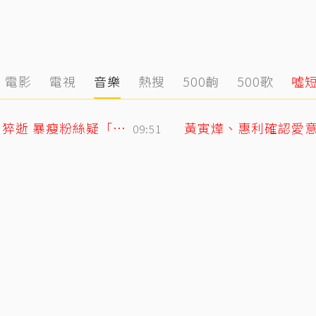
電影
電視
音樂
熱搜
500齣
500歌
噓
離世前48小時還在直播！網紅「肥大叔」猝逝 暴瘦粉絲疑「早覺得不對」
09:51