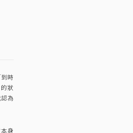
「到時
到的狀
我認為
在本身