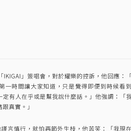
IKIGAI」簽唱會，對於耀樂的控訴，他回應：
第一時間讓大家知道，只是覺得即便到時候看
一定有人在乎或是幫我說什麼話。」他強調：「
緒跟真實。」
他謹言慎行，就怕再節外生枝，他苦笑：「我現