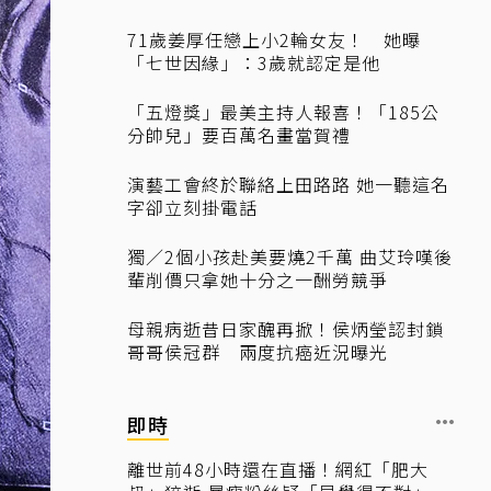
71歲姜厚任戀上小2輪女友！ 她曝
「七世因緣」：3歲就認定是他
「五燈獎」最美主持人報喜！「185公
分帥兒」要百萬名畫當賀禮
演藝工會終於聯絡上田路路 她一聽這名
字卻立刻掛電話
獨／2個小孩赴美要燒2千萬 曲艾玲嘆後
輩削價只拿她十分之一酬勞競爭
母親病逝昔日家醜再掀！侯炳瑩認封鎖
哥哥侯冠群 兩度抗癌近況曝光
即時
離世前48小時還在直播！網紅「肥大