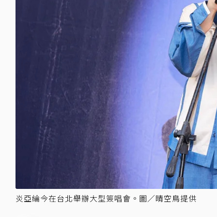
炎亞綸今在台北舉辦大型簽唱會。圖／晴空鳥提供