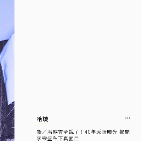
哈燒
獨／潘越雲全說了！40年感情曝光 揭開
李宗盛私下真面目