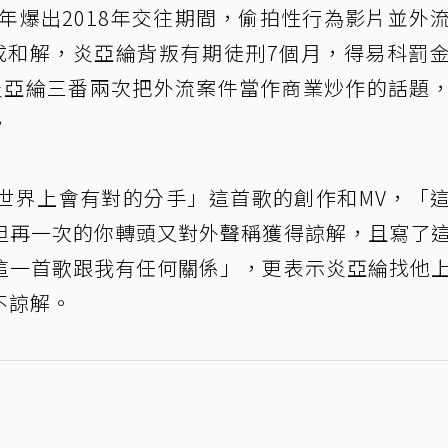
23年爆出2018年交往期間，偷拍性行為影片並外
成和解，炎亞綸背叛有期徒刑7個月，得易科罰
炎亞綸三番兩次把外流案件當作商業炒作的話題
。
世界上會有對的分手」這首歌的創作和MV，「
但再一次的你轉頭又對外聲稱獲得諒解，且寫了
這一首歌跟我有任何關係」，更表示炎亞綸找他
不諒解。