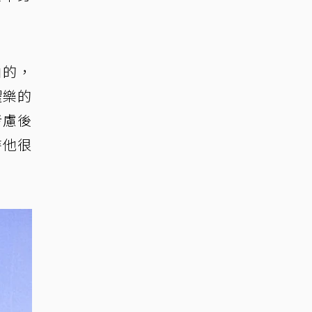
由的，
耀樂的
考慮後
時他很