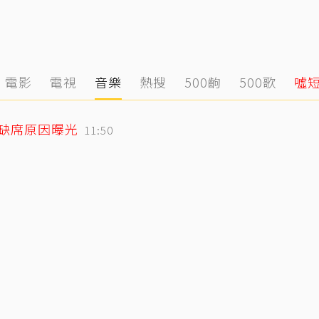
電影
電視
音樂
熱搜
500齣
500歌
噓
小刀驚爆豪門婚變！與台玻千金12年婚姻傳已畫句點 離婚原因曝光
12:39
媽缺席原因曝光
11:50