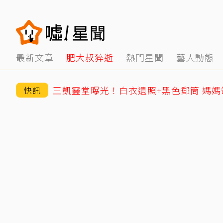
最新文章
肥大叔猝逝
熱門星聞
藝人動態
快訊
王凱靈堂曝光！白衣遺照+黑色郵筒 媽