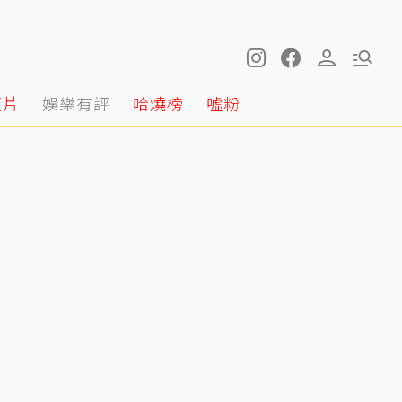
短片
娛樂有評
哈燒榜
噓粉
明金成走後第4個父親節！龍鳳胎兒吐「我沒有爸爸」 老師暖回一句話全網鼻酸
12:20