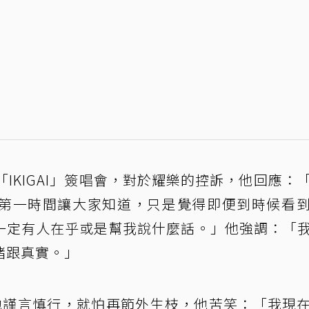
IKIGAI」簽唱會，對於耀樂的控訴，他回應：
第一時間讓大家知道，只是覺得即便到時候看
一定有人在乎或是幫我說什麼話。」他強調：「
緒跟真實。」
他謹言慎行，就怕再節外生枝，他苦笑：「我現