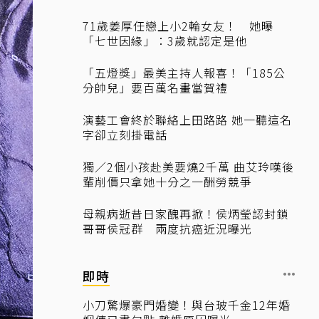
71歲姜厚任戀上小2輪女友！ 她曝
「七世因緣」：3歲就認定是他
「五燈獎」最美主持人報喜！「185公
分帥兒」要百萬名畫當賀禮
演藝工會終於聯絡上田路路 她一聽這名
字卻立刻掛電話
獨／2個小孩赴美要燒2千萬 曲艾玲嘆後
輩削價只拿她十分之一酬勞競爭
母親病逝昔日家醜再掀！侯炳瑩認封鎖
哥哥侯冠群 兩度抗癌近況曝光
即時
小刀驚爆豪門婚變！與台玻千金12年婚