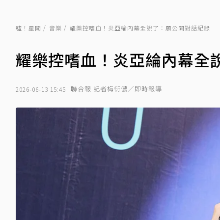
噓！星聞
音樂
耀樂控嗜血！炎亞綸內幕全說了：願公開對話紀錄
耀樂控嗜血！炎亞綸內幕全
聯合報 記者梅衍儂／即時報導
2026-06-13 15:45