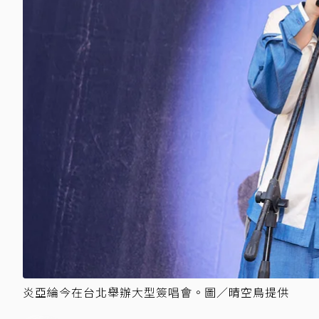
炎亞綸今在台北舉辦大型簽唱會。圖／晴空鳥提供