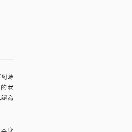
「到時
到的狀
我認為
在本身