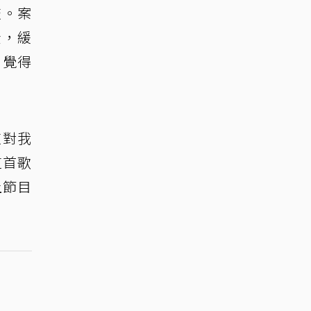
流。案
金，緩
，覺得
這對我
這首歌
上節目