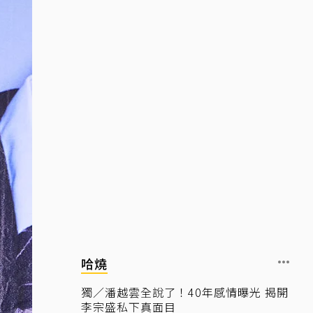
哈燒
獨／潘越雲全說了！40年感情曝光 揭開
李宗盛私下真面目