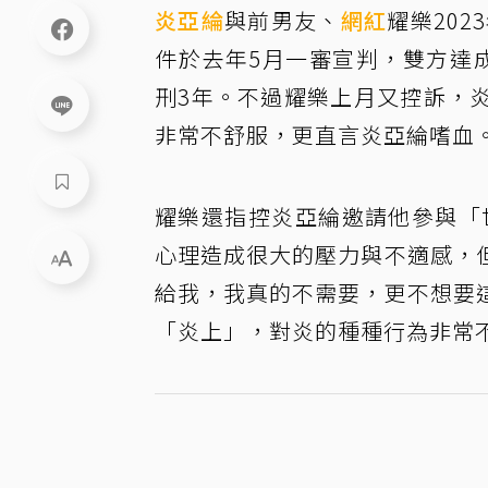
炎亞綸
與前男友、
網紅
耀樂20
件於去年5月一審宣判，雙方達
刑3年。不過耀樂上月又控訴，
非常不舒服，更直言炎亞綸嗜血
耀樂還指控炎亞綸邀請他參與「
心理造成很大的壓力與不適感，
給我，我真的不需要，更不想要
「炎上」，對炎的種種行為非常