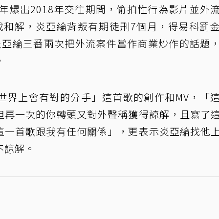
23年爆出2018年交往期間，偷拍性行為影片並外
成和解，炎亞綸背叛有期徒刑7個月，得易科罰
炎亞綸三番兩次把外流案件當作商業炒作的話題
。
世界上會有對的分手」這首歌的創作和MV，「
但再一次的你轉頭又對外聲稱獲得諒解，且寫了
這一首歌跟我有任何關係」，更表示炎亞綸找他
不諒解。