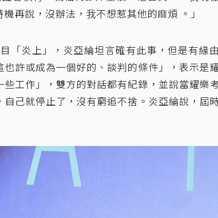
時機再說，沒辦法，我不想惹其他的麻煩 。」
節目「炎上」，炎亞綸坦言確有此事，但是有緣
這也許或成為一個好的、談判的條件」，表示是
一些工作」，雙方的對話都有紀錄，並說當耀樂
，自己就停止了，沒有窮追不捨。炎亞綸說，屆