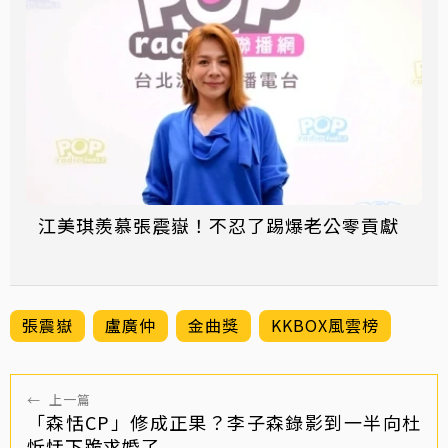
江美琪羨慕張震嶽！不忍了踢爆老公零貢獻
張震嶽
盧廣仲
金曲獎
KKBOX風雲榜
←
上一篇
「森恬CP」修成正果？李子森錄影到一半向杜
忻恬下跪求婚了