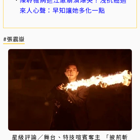
來人心聲：早知讓她多化一點
#張震嶽
星級評論／舞台、特技喧賓奪主 「披荊斬