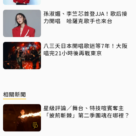
孫淑媚、李竺芯首登JJA！歌后接
力開唱 哈薩克歌手也來台
八三夭日本開唱歌迷等7年！大阪
唱完21小時後再戰東京
相關新聞
星級評論／舞台、特技喧賓奪主
「披荊斬棘」第二季團魂在哪裡？