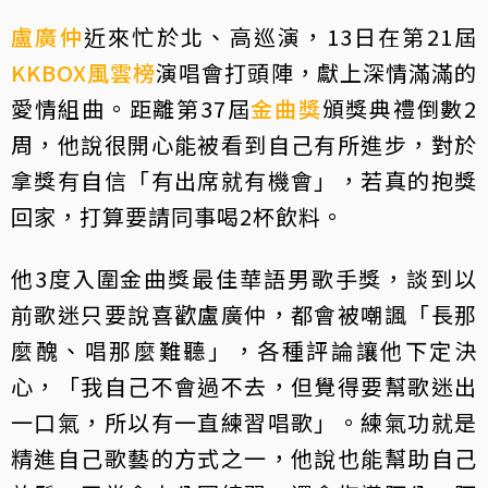
盧廣仲
近來忙於北、高巡演，13日在第21屆
KKBOX風雲榜
演唱會打頭陣，獻上深情滿滿的
愛情組曲。距離第37屆
金曲獎
頒獎典禮倒數2
周，他說很開心能被看到自己有所進步，對於
拿獎有自信「有出席就有機會」，若真的抱獎
回家，打算要請同事喝2杯飲料。
他3度入圍金曲獎最佳華語男歌手獎，談到以
前歌迷只要說喜歡盧廣仲，都會被嘲諷「長那
麼醜、唱那麼難聽」，各種評論讓他下定決
心，「我自己不會過不去，但覺得要幫歌迷出
一口氣，所以有一直練習唱歌」。練氣功就是
精進自己歌藝的方式之一，他說也能幫助自己