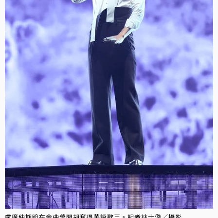
盧廣仲期盼在金曲獎開胡奪得華語歌王。記者林士傑／攝影