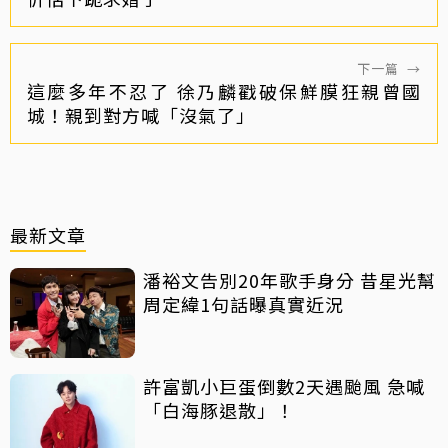
下一篇
→
這麼多年不忍了 徐乃麟戳破保鮮膜狂親曾國
城！親到對方喊「沒氣了」
最新文章
潘裕文告別20年歌手身分 昔星光幫
周定緯1句話曝真實近況
許富凱小巨蛋倒數2天遇颱風 急喊
「白海豚退散」！