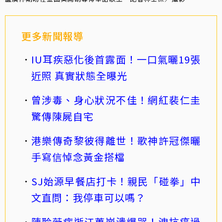
更多新聞報導
IU耳疾惡化後首露面！一口氣曬19張
近照 真實狀態全曝光
曾涉毒、身心狀況不佳！網紅裴仁圭
驚傳陳屍自宅
港樂傳奇黎彼得離世！歌神許冠傑曬
手寫信悼念黃金搭檔
SJ始源早餐店打卡！親民「碰拳」中
文直問：我停車可以嗎？
陳聆薇病逝江蕙崩潰爆哭！洩抗癌過