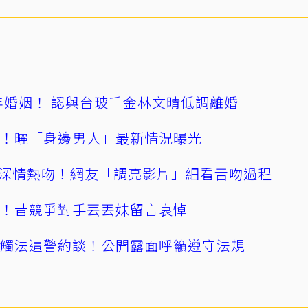
4年婚姻！ 認與台玻千金林文晴低調離婚
產！曬「身邊男人」最新情況曝光
深情熱吻！網友「調亮影片」細看舌吻過程
逝！昔競爭對手丟丟妹留言哀悼
誤觸法遭警約談！公開露面呼籲遵守法規