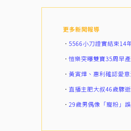
更多新聞報導
5566小刀證實結束1
愷樂突曝雙寶35周早
黃寅燁、惠利確認愛意
直播主肥大叔46歲驟
29歲男偶像「寵粉」