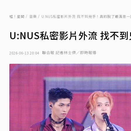
噓！星聞
音樂
U:NUS私密影片外流 找不到兇手！真的脫了最滿意一
U:NUS私密影片外流 找
聯合報 記者林士傑／即時報導
2026-06-13 20:04