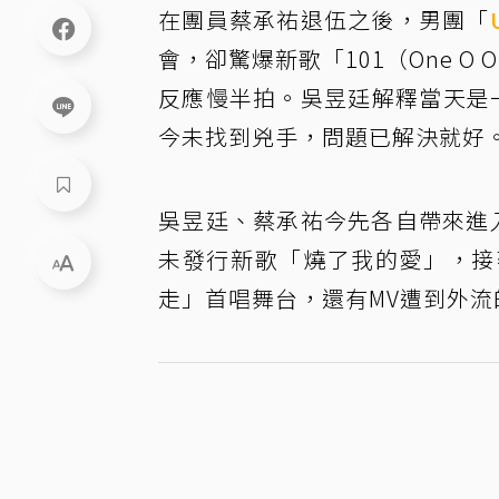
在團員蔡承祐退伍之後，男團「
會，卻驚爆新歌「101（One 
反應慢半拍。吳昱廷解釋當天是
今未找到兇手，問題已解決就好
吳昱廷、蔡承祐今先各自帶來進入
未發行新歌「燒了我的愛」，接
走」首唱舞台，還有MV遭到外流的「