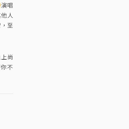
榜
演唱
其他人
架，至
送上尚
著你不