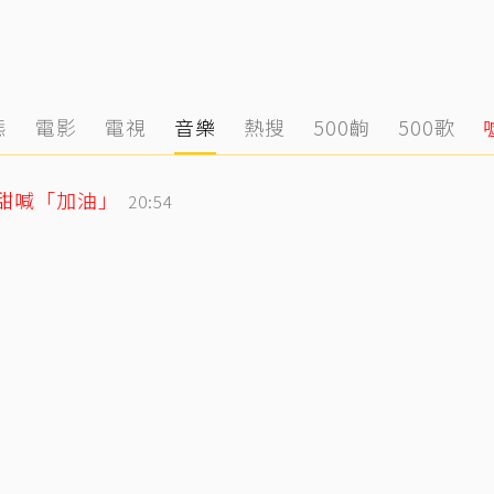
態
電影
電視
音樂
熱搜
500齣
500歌
玲甜喊「加油」
20:54