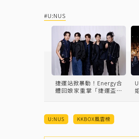
#U:NUS
捷運站掀暴動！Energy合
體回娘家重掌「捷運盃」
大使
U:NUS
KKBOX風雲榜