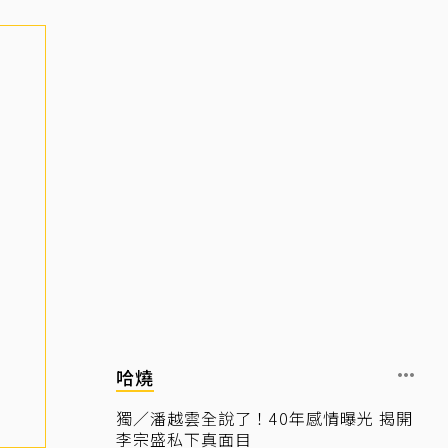
哈燒
獨／潘越雲全說了！40年感情曝光 揭開
李宗盛私下真面目