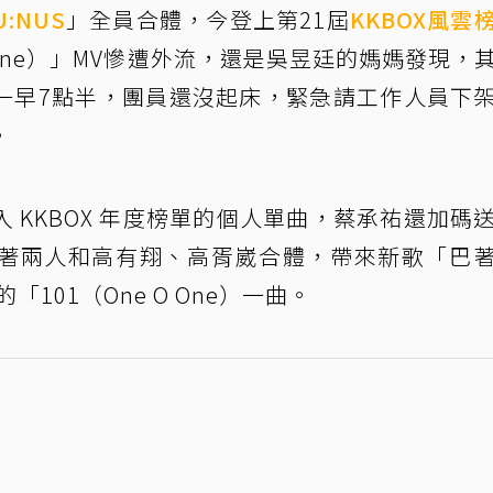
U:NUS
」全員合體，今登上第21屆
KKBOX風雲
O One）」MV慘遭外流，還是吳昱廷的媽媽發現，
一早7點半，團員還沒起床，緊急請工作人員下
。
 KKBOX 年度榜單的個人單曲，蔡承祐還加碼
著兩人和高有翔、高胥崴合體，帶來新歌「巴
101（One O One）一曲。