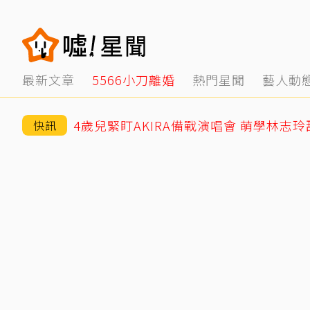
最新文章
5566小刀離婚
熱門星聞
藝人動
4歲兒緊盯AKIRA備戰演唱會 萌學林志
快訊