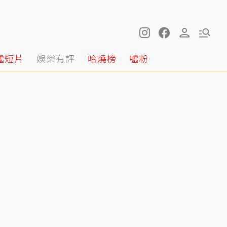
噓短片
娛樂有評
哈燒榜
噓粉