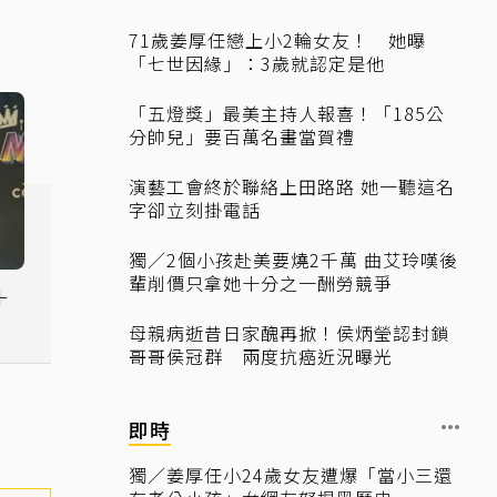
71歲姜厚任戀上小2輪女友！ 她曝
「七世因緣」：3歲就認定是他
「五燈獎」最美主持人報喜！「185公
分帥兒」要百萬名畫當賀禮
演藝工會終於聯絡上田路路 她一聽這名
字卻立刻掛電話
獨／2個小孩赴美要燒2千萬 曲艾玲嘆後
輩削價只拿她十分之一酬勞競爭
＋
超
母親病逝昔日家醜再掀！侯炳瑩認封鎖
哥哥侯冠群 兩度抗癌近況曝光
即時
獨／姜厚任小24歲女友遭爆「當小三還