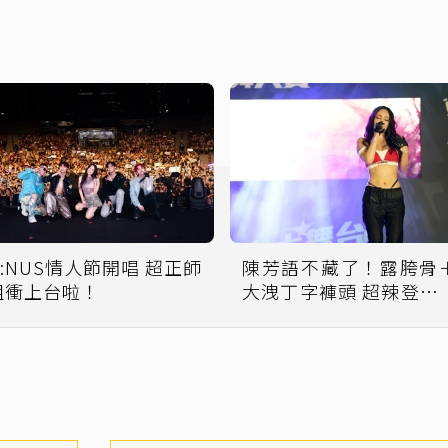
U:NUS情人節開唱 超正師
陳芳語不藏了！露胯骨
姐衝上台啦！
大洩丁字褲頭 超辣登台
腰瘦