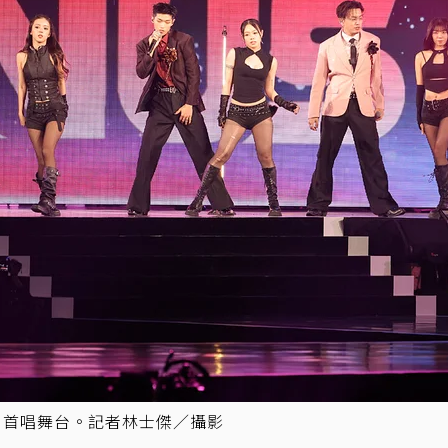
」首唱舞台。記者林士傑／攝影