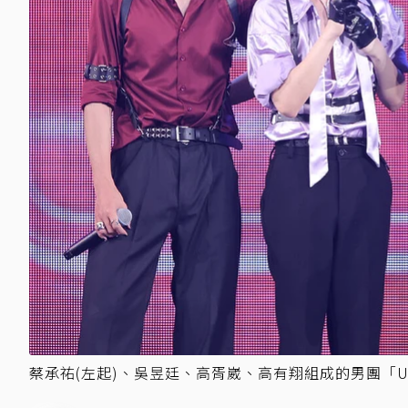
蔡承祐(左起)、吳昱廷、高胥崴、高有翔組成的男團「U