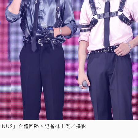
:NUS」合體回歸。記者林士傑／攝影