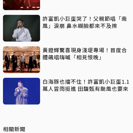
許富凱小巨蛋哭了！父親節唱「南
風」淚崩 鼻水糊臉都來不及擦
黃鐙輝驚喜現身淺堤專場！首度合
體飆唱嗨喊「相見恨晚」
白海豚也擋不住！許富凱小巨蛋1.1
萬人冒雨挺進 田馥甄有颱風也要來
相關新聞