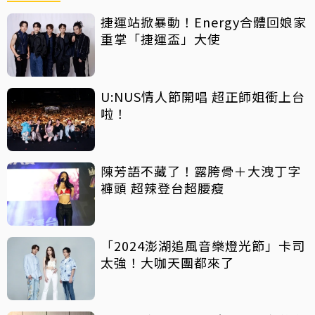
捷運站掀暴動！Energy合體回娘家
重掌「捷運盃」大使
U:NUS情人節開唱 超正師姐衝上台
啦！
陳芳語不藏了！露胯骨＋大洩丁字
褲頭 超辣登台超腰瘦
「2024澎湖追風音樂燈光節」卡司
太強！大咖天團都來了