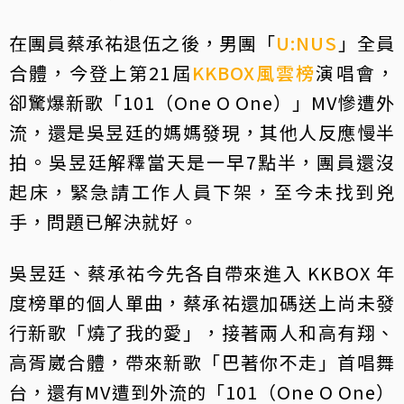
在團員蔡承祐退伍之後，男團「
U:NUS
」全員
合體，今登上第21屆
KKBOX風雲榜
演唱會，
卻驚爆新歌「101（One O One）」MV慘遭外
流，還是吳昱廷的媽媽發現，其他人反應慢半
拍。吳昱廷解釋當天是一早7點半，團員還沒
起床，緊急請工作人員下架，至今未找到兇
手，問題已解決就好。
吳昱廷、蔡承祐今先各自帶來進入 KKBOX 年
度榜單的個人單曲，蔡承祐還加碼送上尚未發
行新歌「燒了我的愛」，接著兩人和高有翔、
高胥崴合體，帶來新歌「巴著你不走」首唱舞
台，還有MV遭到外流的「101（One O One）