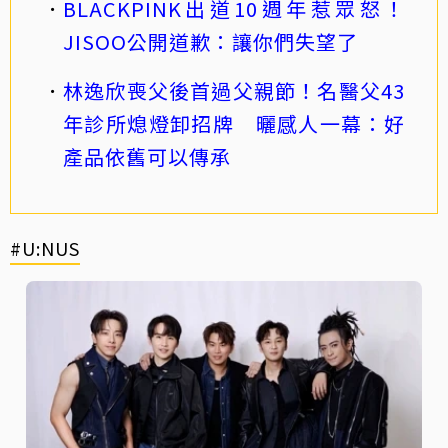
BLACKPINK出道10週年惹眾怒！
JISOO公開道歉：讓你們失望了
林逸欣喪父後首過父親節！名醫父43
年診所熄燈卸招牌 曬感人一幕：好
產品依舊可以傳承
#U:NUS