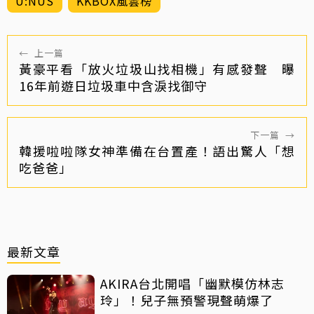
U:NUS
KKBOX風雲榜
←
上一篇
黃豪平看「放火垃圾山找相機」有感發聲 曝
16年前遊日垃圾車中含淚找御守
下一篇
→
韓援啦啦隊女神準備在台置產！語出驚人「想
吃爸爸」
最新文章
AKIRA台北開唱「幽默模仿林志
玲」！兒子無預警現聲萌爆了