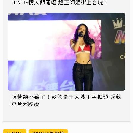
U:NUS情人節開唱 超正師姐衝上台啦！
陳芳語不藏了！露胯骨＋大洩丁字褲頭 超辣
登台超腰瘦