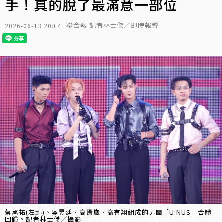
手！真的脫了最滿意一部位
聯合報 記者林士傑／即時報導
2026-06-13 20:04
蔡承祐(左起)、吳昱廷、高胥崴、高有翔組成的男團「U:NUS」合體
回歸。記者林士傑／攝影