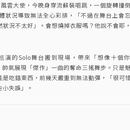
榜
風雲大使，今晚身穿流蘇裝唱跳，一個旋轉撞
體狀況導致無法全心彩排，「不過在舞台上會
然狀況不太好」。會想燒掉衣服嗎？他說不會耶
城」巡演的Solo舞台搬到現場，帶來「想像十個
ie」等歌曲，帥氣展現「傑作」一曲的奪命三搖舞步。只是
能是吃錯東西，前幾天嚴重到無法動彈，「很可
些小失誤」。