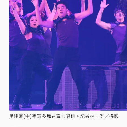
吳建豪(中)率眾多舞者賣力唱跳。記者林士傑／攝影