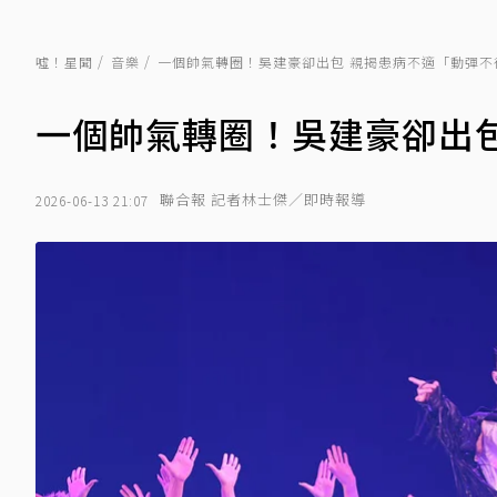
噓！星聞
音樂
一個帥氣轉圈！吳建豪卻出包 親揭患病不適「動彈不
一個帥氣轉圈！吳建豪卻出
聯合報 記者林士傑／即時報導
2026-06-13 21:07