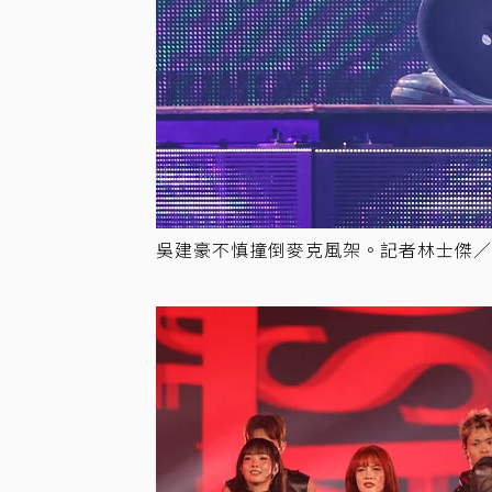
吳建豪不慎撞倒麥克風架。記者林士傑／