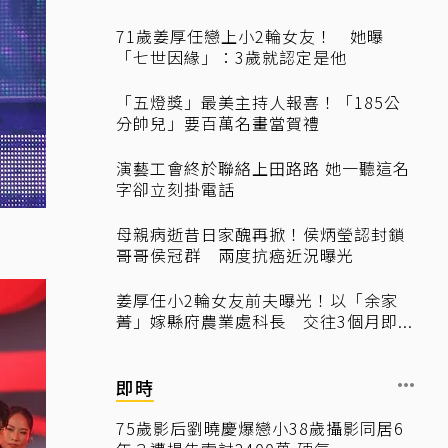
71歲姜厚任戀上小2輪女友！ 她曝
「七世因緣」：3歲就認定是他
「五燈獎」最美主持人報喜！「185公
分帥兒」要百萬名畫當賀禮
演藝工會終於聯絡上田路路 她一聽這名
字卻立刻掛電話
母親病逝昔日家醜再掀！侯炳瑩認封鎖
哥哥侯冠群 兩度抗癌近況曝光
姜厚任小2輪女友前夫曝光！以「余家
菁」嫁縣府農業處科長 交往3個月即...
即時
75歲影后劉曉慶爆戀小38歲攝影同居6