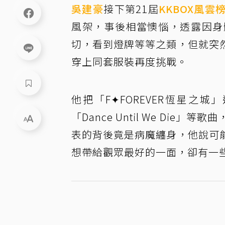
吳建豪
接下第21屆
KKBOX風雲
風架，事後相當懊惱，透露因身
切，看到燈牌等等之類，但就突
穿上同套服裝再度挑戰。
他把「F✦FOREVER恆星之
「Dance Until We D
表的背後竟是病魔纏身，他說可
想帶給觀眾最好的一面，卻有一