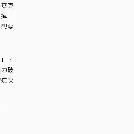
倒麥克
忘掉一
，想要
你」、
魅力破
惜這次