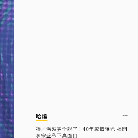
哈燒
獨／潘越雲全說了！40年感情曝光 揭開
李宗盛私下真面目