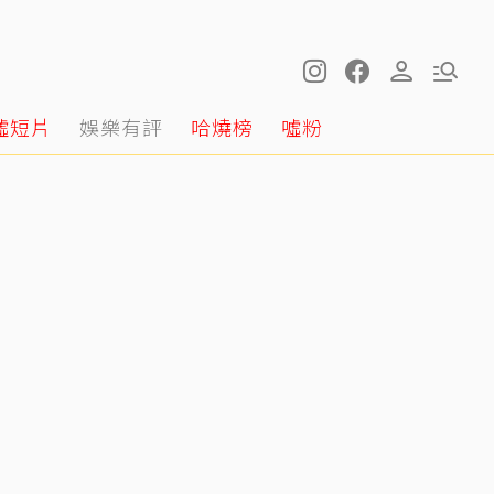
噓短片
娛樂有評
哈燒榜
噓粉