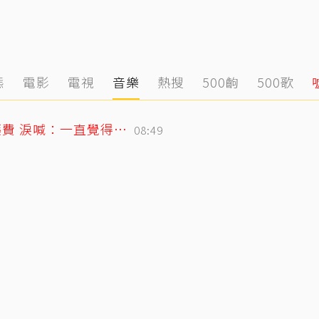
態
電影
電視
音樂
熱搜
500齣
500歌
26歲女偶像童年罹癌！父母賣飯捲籌醫藥費 淚喊：一直覺得都是我的錯
08:49