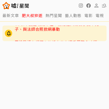
最新文章
肥大叔猝逝
熱門星聞
藝人動態
電影
電視
周渝民護女超狂！放話未來女婿千萬聘金才行
GD私下反差萌藏不住！霸總遇大聲公秒變乖兒
子、與法師合照掀網暴動