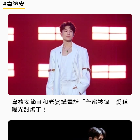
#韋禮安
韋禮安節目和老婆講電話「全都被錄」愛稱
曝光甜爆了！