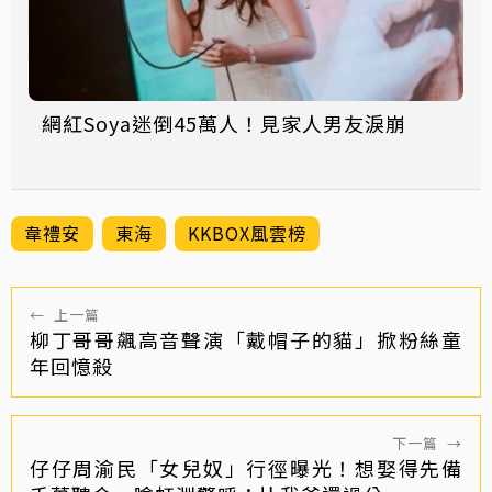
網紅Soya迷倒45萬人！見家人男友淚崩
韋禮安
東海
KKBOX風雲榜
←
上一篇
柳丁哥哥飆高音聲演「戴帽子的貓」掀粉絲童
年回憶殺
下一篇
→
仔仔周渝民「女兒奴」行徑曝光！想娶得先備