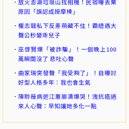
放火澎湖垃圾山找相機！民宿曝丟棄
原因「誤認成按摩棒」
權志龍私下反差萌藏不住！霸總遇大
聲公秒變乖兒子
巫啓賢爆「被詐騙」！一個晚上100
萬瞬間沒了 悲吐心聲
曲家瑞突發聲「我受夠了」！自曝討
好型人格多年：我也會生氣
陳聆薇病逝江蕙崩潰爆哭！洩抗癌過
來人心聲：早知讓她多化一點