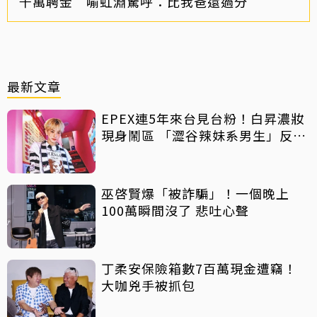
千萬聘金 喻虹淵驚呼：比我爸還過分
最新文章
EPEX連5年來台見台粉！白昇濃妝
現身鬧區 「澀谷辣妹系男生」反差
吸睛
巫啓賢爆「被詐騙」！一個晚上
100萬瞬間沒了 悲吐心聲
丁柔安保險箱數7百萬現金遭竊！
大咖兇手被抓包