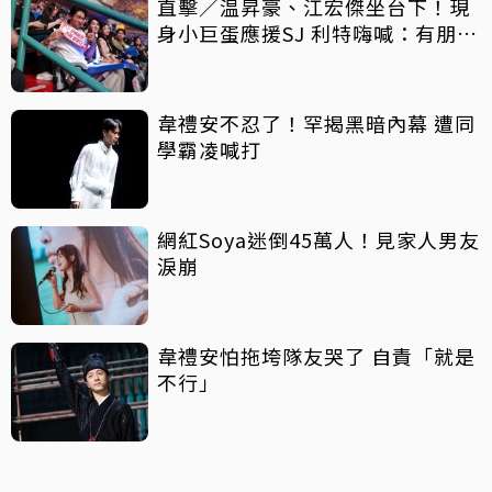
直擊／温昇豪、江宏傑坐台下！現
身小巨蛋應援SJ 利特嗨喊：有朋友
了
韋禮安不忍了！罕揭黑暗內幕 遭同
學霸凌喊打
網紅Soya迷倒45萬人！見家人男友
淚崩
韋禮安怕拖垮隊友哭了 自責「就是
不行」