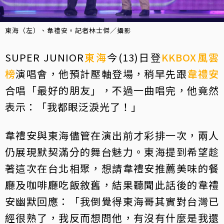
東海（左）、韋禮安。記者林士傑／攝影
SUPER JUNIOR
東海
今(13)日登
KKBOX風雲
榜
演唱會，他預計壓軸登場，稍早先跟
韋禮安
合唱「最好的朋友」，不過一曲唱完，他竟然
表示：「我都眼泛淚光了！」
韋禮安與東海儘管在演出前才彩排一次，兩人
仍展現默契滿分的舞台魅力。東海提到希望趁
著這次在台北相聚，想請韋禮安推薦美味的餐
廳及咖啡廳吃飯敘舊，結果聽聞此話後的韋禮
安幽默回應：「我倒覺得東海哥其實對台灣已
經很熟了，我反而想問他，有沒有什麼是我還