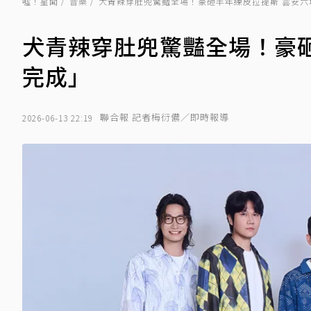
噓！星聞
音樂
犬青辣穿肚兜驚豔全場！豪砸半年練皮拉提斯 雲安六
犬青辣穿肚兜驚豔全場！豪
完成」
聯合報 記者梅衍儂／即時報導
2026-06-13 22:19