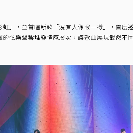
彩虹」，並首唱新歌「沒有人像我一樣」，首度
膩的弦樂聲響堆疊情感層次，讓歌曲展現截然不