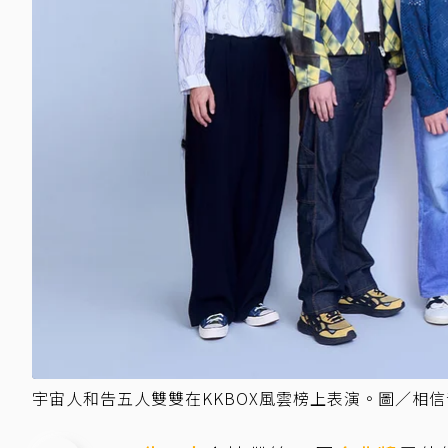
宇宙人和告五人雙雙在KKBOX風雲榜上表演。圖／相