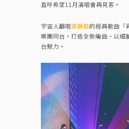
直呼希望11月演唱會再見客。
宇宙人翻唱
梁靜茹
的經典歌曲「
樂團同台，打造全新編曲，以細
台魅力。