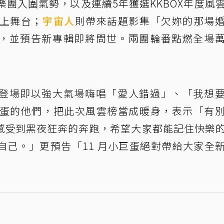
樂團入圍氣勢，以及連續5年獲選KKBOX年度風
站上舞台；
宇宙人
則帶來話題影集「欠妳的那場
，並預告新專輯即將問世。兩團輪番點燃全場
登場即以強大氣場嗨唱「愛人錯過」、「我想
巨蛋的他們，把此次風雲榜當成暖身，表示「有
感受到黑夜狂奔的奔跑，希望大家都能記住快樂
自己。」更預告「11 月小巨蛋絕對帶給大家全