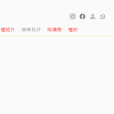
噓短片
娛樂有評
哈燒榜
噓粉