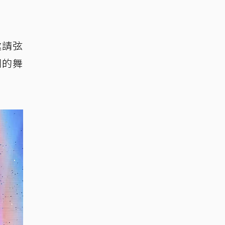
邀請弦
同的舞