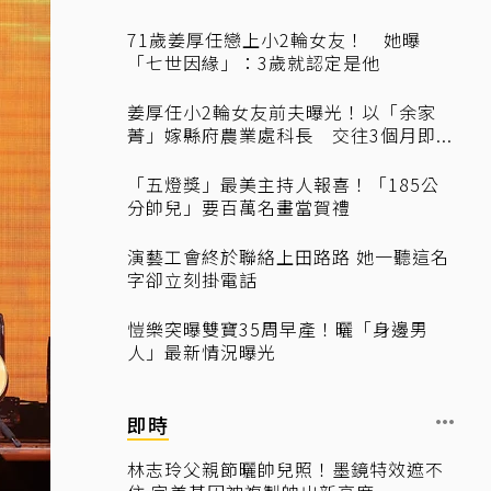
71歲姜厚任戀上小2輪女友！ 她曝
「七世因緣」：3歲就認定是他
姜厚任小2輪女友前夫曝光！以「余家
菁」嫁縣府農業處科長 交往3個月即...
「五燈獎」最美主持人報喜！「185公
分帥兒」要百萬名畫當賀禮
演藝工會終於聯絡上田路路 她一聽這名
字卻立刻掛電話
愷樂突曝雙寶35周早產！曬「身邊男
人」最新情況曝光
即時
林志玲父親節曬帥兒照！墨鏡特效遮不