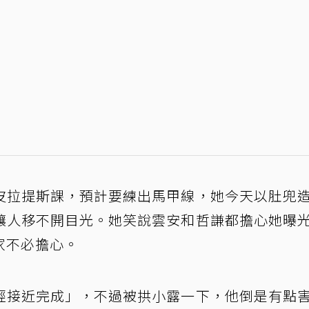
皮拉提斯課，預計要練出馬甲線，她今天以肚兜
讓人移不開目光。她笑說雲安和哲謙都擔心她曝
家不必擔心。
經接近完成」，不過被拱小露一下，他倒是有點