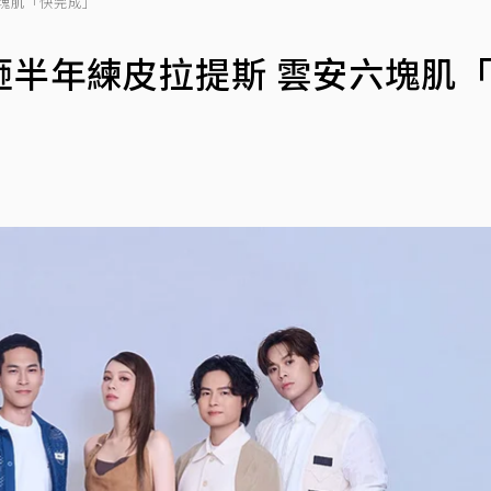
塊肌「快完成」
砸半年練皮拉提斯 雲安六塊肌