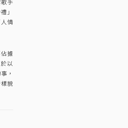
雲歌手
婚禮」
萬人情
要佔據
別於以
的事，
新樣貌