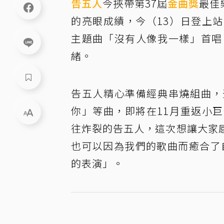
告五人
今挾帶第37屆
金曲獎
最佳
的亮眼成績，今（13）日登上
主題曲「沒有人像我一樣」首唱
緒。
告五人精心準備經典串燒組曲，
你」等曲，即將在11月重返小
往炸裂的告五人，這次想讓大家
也可以因為我們的歌曲而癒合了
的表演」。