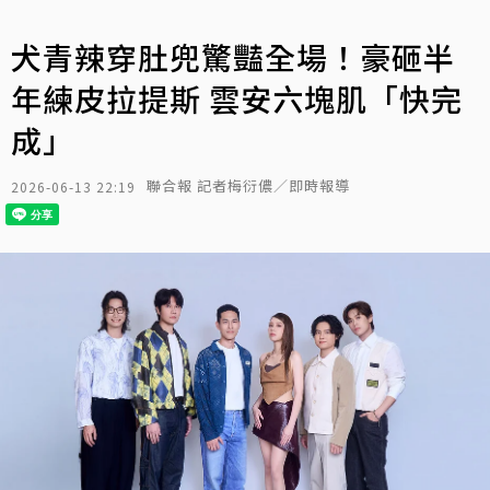
犬青辣穿肚兜驚豔全場！豪砸半
年練皮拉提斯 雲安六塊肌「快完
成」
聯合報 記者梅衍儂／即時報導
2026-06-13 22:19