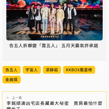
告五人拆夥變「靠五人」 五月天霸氣許承諾
告五人
宇宙人
梁靜茹
KKBOX風雲榜
金曲獎
←
上一篇
李銘順演凶宅店長藏最大祕密 買房最怕什麼
曝光了