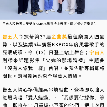
宇宙人和告五人雙雙在KKBOX風雲榜上表演。圖／相信音樂提供
告五人
今挾帶第37屆
金曲獎
最佳樂團入圍氣
勢，以及連續5年獲選KKBOX年度風雲歌手的
亮眼成績，今（13）日登上站上舞台；
宇宙人
則帶來話題影集「欠妳的那場婚禮」主題曲
「沒有人像我一樣」首唱，並預告新專輯即將
問世。兩團輪番點燃全場萬人情緒。
告五人精心準備經典串燒組曲，登場即以強大
氣場嗨唱「愛人錯過」、「我想要佔據你」等
曲，即將在11月重返小巨蛋的他們，把此次風