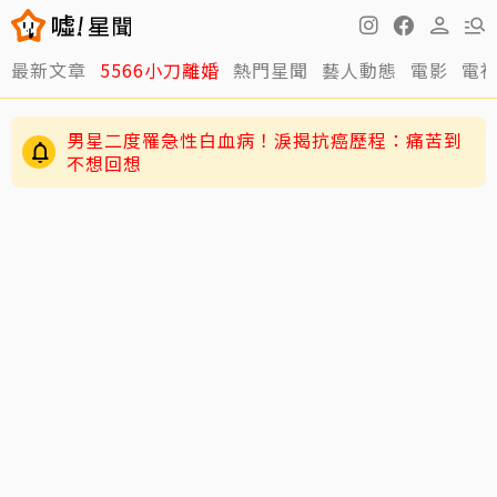
最新文章
5566小刀離婚
熱門星聞
藝人動態
電影
電
男星二度罹急性白血病！淚揭抗癌歷程：痛苦到
不想回想
周杰倫遭影射「私生子」風波延燒！女主角劉若
雪首發聲