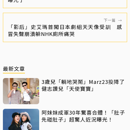
下一篇
→
「影后」史艾瑪首闖日本劇組天天像受訓 感
冒失聲崩潰躲NHK廁所痛哭
最新文章
3歲兒「躺地哭鬧」Marz23投降了
健志讚兒「天使寶寶」
阿妹妹成軍30年驚喜合體！「肚子
先碰肚子」超驚人近況曝光！