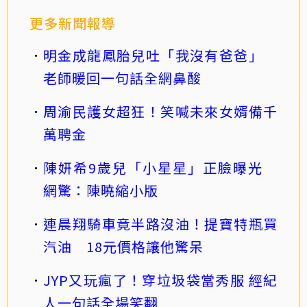
更多新聞報導
明金成龍鳳胎兒吐「我沒有爸爸」
老師暖回一句話全網鼻酸
周渝民護女超狂！笑喊未來女婿備千
萬聘金
陳妍希9歲兒「小星星」正臉曝光
網驚：陳曉縮小版
連晨翔騎車竟半路沒油！提寶特瓶買
汽油 18元價格讓他驚呆
JYP又玩瘋了！穿垃圾袋當秀服 經紀
人一句話全場笑翻