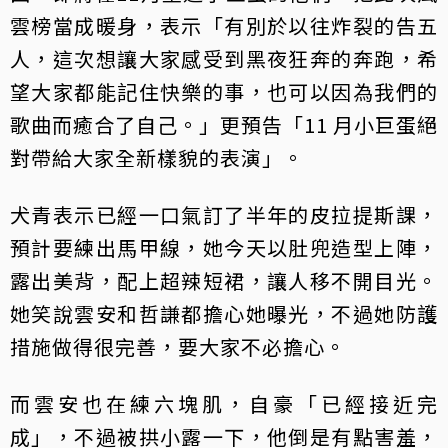
雲榜當成暖身，表示「有別於以往炸裂的告五
人，這次想讓大家感受到黑夜狂奔的奔跑，希
望大家都能記住快樂的事，也可以因為我們的
歌曲而癒合了自己。」更預告「11 月小巨蛋絕
對帶給大家全新樣貌的表演」。
犬青表示已經一口氣訂了半年的皮拉提斯課，
預計要練出馬甲線，她今天以肚兜造型上陣，
露出美背，配上超辣短裙，讓人移不開目光。
她笑說雲安和哲謙都擔心她曝光，不過她防護
措施做得很完善，要大家不必擔心。
而雲安也在練六塊肌，自豪「已經接近完
成」，不過被拱小露一下，他倒是有點害羞，