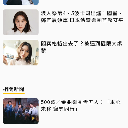
浪人祭第4、5波卡司出爐！國蛋、
鄭宜農領軍 日本傳奇樂團首攻安平
閻奕格豁出去了？被逼到極限大爆
發
相關新聞
500歌／金曲樂團告五人：「本心
未移 寵辱同行」