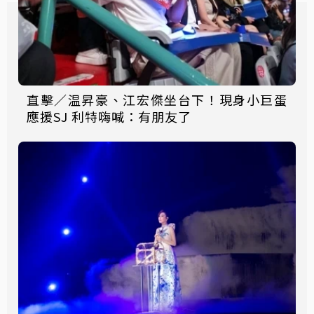
直擊／温昇豪、江宏傑坐台下！現身小巨蛋
應援SJ 利特嗨喊：有朋友了