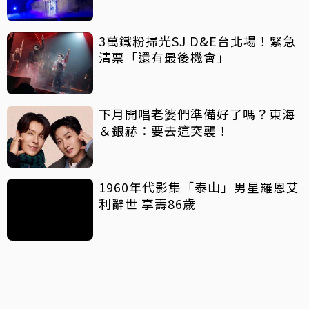
3萬鐵粉掃光SJ D&E台北場！緊急
清票「還有最後機會」
下月開唱老婆們準備好了嗎？東海
＆銀赫：要去這突襲！
1960年代影集「泰山」男星羅恩艾
利辭世 享壽86歲