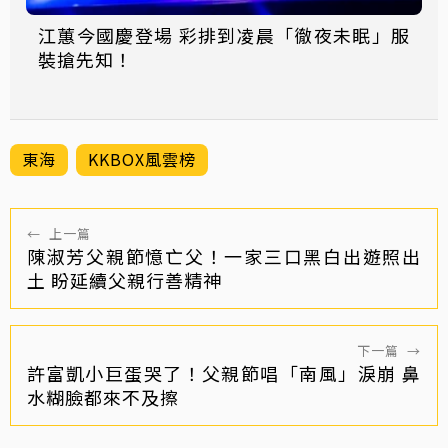
江蕙今國慶登場 彩排到凌晨「徹夜未眠」服
裝搶先知！
東海
KKBOX風雲榜
←
上一篇
陳淑芳父親節憶亡父！一家三口黑白出遊照出
土 盼延續父親行善精神
下一篇
→
許富凱小巨蛋哭了！父親節唱「南風」淚崩 鼻
水糊臉都來不及擦