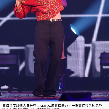
東海首度以個人身分登上KKBOX風雲榜舞台，一身亮紅造型帥氣登
場，引爆全場尖叫。記者林士傑／攝影