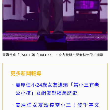
東海帶來「RACE」與「HAErise」，火力全開。記者林士傑／攝影
更多新聞報導
姜厚任小24歲女友遭爆「當小三有老
公小孩」女網友怒揭黑歷史
姜厚任女友遭控當小三！發千字文