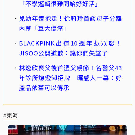
「不學邏輯很難開始好好活」
兒幼年遭抱走！徐莉玲首談母子分離
內幕「巨大傷痛」
BLACKPINK出道10週年惹眾怒！
JISOO公開道歉：讓你們失望了
林逸欣喪父後首過父親節！名醫父43
年診所熄燈卸招牌 曬感人一幕：好
產品依舊可以傳承
#東海