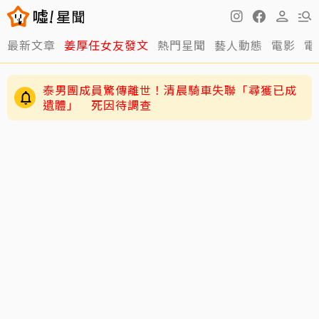
最新文章
姜厚任女友發文
熱門星聞
藝人動態
電影
電
泰男團成員驚傳離世！清晨騎車失聯「尋獲已成
遺體」 死因待調查