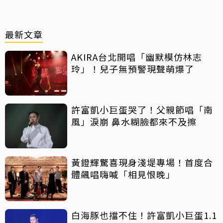
最新文章
AKIRA台北開唱「幽默模仿林志
玲」！兒子無預警現聲萌爆了
許富凱小巨蛋哭了！父親節唱「南
風」淚崩 鼻水糊臉都來不及擦
黃鐙輝驚喜現身淺堤專場！首度合
體飆唱嗨喊「相見恨晚」
白海豚也擋不住！許富凱小巨蛋1.1