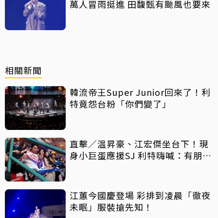
萬人冒雨挺進 田馥甄有颱風也要來
相關新聞
韓流帝王Super Junior回來了！利
特竟怨台粉「你們變了」
直擊／温昇豪、江宏傑坐台下！現
身小巨蛋應援SJ 利特嗨喊：有朋友
了
江蕙今國慶登場 彩排到凌晨「徹夜
未眠」服裝搶先知！