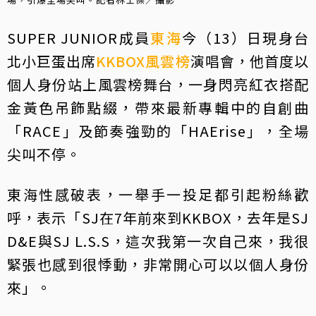
SUPER JUNIOR成員
東海
今（13）日現身台
北小巨蛋出席
KKBOX風雲榜
演唱會，他首度以
個人身份站上風雲榜舞台，一身閃亮紅衣搭配
金黃色吊飾點綴，帶來最新專輯中的自創曲
「RACE」及節奏強勁的「HAErise」，全場
尖叫不停。
東海性感破表，一舉手一投足都引起粉絲歡
呼，表示「SJ在7年前來到KKBOX，去年是SJ
D&E與SJ L.S.S，這次我第一次自己來，我很
緊張也感到很悸動，非常開心可以以個人身份
來」。