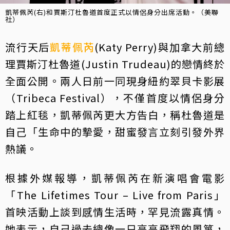
凱蒂佩芮(右)和賈斯汀杜魯道首度正式以情侶身分出席活動。（美聯
社）
流行天后
凱蒂佩芮
(Katy Perry)與加拿大前總
理賈斯汀杜魯道(Justin Trudeau)的戀情終於
全面公開。兩人日前一同現身紐約翠貝卡影展
（Tribeca Festival），不僅首度以情侶身分
踏上紅毯，凱蒂佩芮更大方告白，稱杜魯道是
自己「生命中的摯愛，甜蜜發言立刻引發外界
熱議。
根據外媒報導，凱蒂佩芮在新演唱會電影
「The Lifetimes Tour – Live from Paris」
首映活動上談到感情生活時，罕見流露真情。
她表示，自己過去總像一只高高飛翔的風箏，