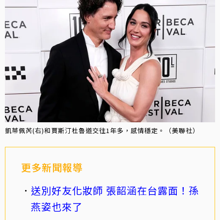
凱蒂佩芮(右)和賈斯汀杜魯道交往1年多，感情穩定。（美聯社）
更多新聞報導
送別好友化妝師 張韶涵在台露面！孫
燕姿也來了