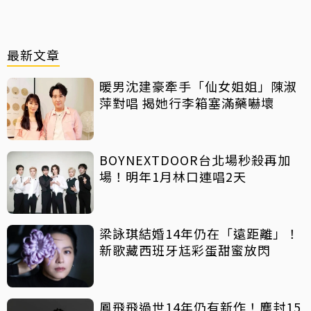
最新文章
暖男沈建豪牽手「仙女姐姐」陳淑
萍對唱 揭她行李箱塞滿藥嚇壞
BOYNEXTDOOR台北場秒殺再加
場！明年1月林口連唱2天
梁詠琪結婚14年仍在「遠距離」！
新歌藏西班牙尪彩蛋甜蜜放閃
鳳飛飛過世14年仍有新作！塵封15