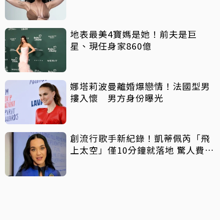
地表最美4寶媽是她！前夫是巨
星、現任身家860億
娜塔莉波曼離婚爆戀情！法國型男
摟入懷 男方身份曝光
創流行歌手新紀錄！凱蒂佩芮「飛
上太空」僅10分鐘就落地 驚人費用
曝光