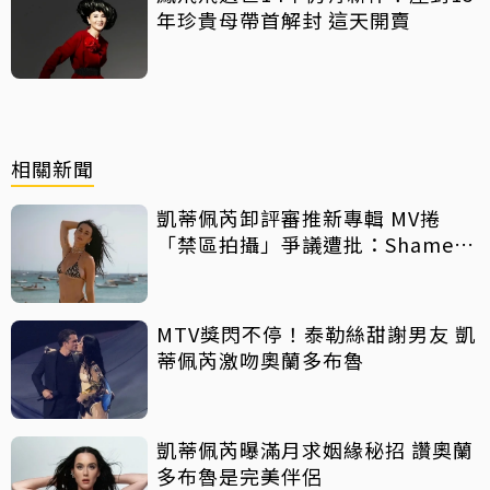
年珍貴母帶首解封 這天開賣
相關新聞
凱蒂佩芮卸評審推新專輯 MV捲
「禁區拍攝」爭議遭批：Shame
on you
MTV獎閃不停！泰勒絲甜謝男友 凱
蒂佩芮激吻奧蘭多布魯
凱蒂佩芮曝滿月求姻緣秘招 讚奧蘭
多布魯是完美伴侶