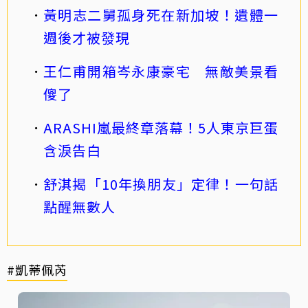
黃明志二舅孤身死在新加坡！遺體一
週後才被發現
王仁甫開箱岑永康豪宅 無敵美景看
傻了
ARASHI嵐最終章落幕！5人東京巨蛋
含淚告白
舒淇揭「10年換朋友」定律！一句話
點醒無數人
#凱蒂佩芮