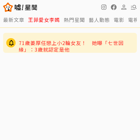
最新文章
王菲愛女李嫣
熱門星聞
藝人動態
電影
電視
71歲姜厚任戀上小2輪女友！ 她曝「七世因
緣」：3歲就認定是他
爆「3字天王私生子」網友瘋猜周杰倫 杰威爾怒
發聲明喊告！