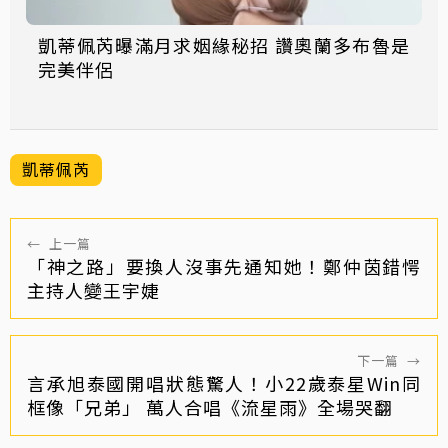
凱蒂佩芮曝滿月求姻緣秘招 讚奧蘭多布魯是
完美伴侶
凱蒂佩芮
←
上一篇
「神之路」要換人沒事先通知她！鄭仲茵錯愕
主持人變王宇婕
下一篇
→
言承旭泰國開唱狀態驚人！小22歲泰星Win同
框像「兄弟」 萬人合唱《流星雨》全場哭翻